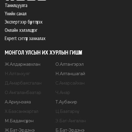
Танилцуулга
Үнийн санал
Экспертээр бүртгүүлэх
Онлайн хэлэлцүүлэг
Expert сэтгүүл захиалах
МОНГОЛ УЛСЫН ИХ ХУРЛЫН ГИШҮҮН
Ж
.
Алдаржавхлан
О
.
Алтангэрэл
Н
.
Алтанхуяг
Н
.
Алтаншагай
Д
.
Амарбаясгалан
С
.
Амарсайхан
О
.
Амгаланбаатар
Ч
.
Анар
А
.
Ариунзаяа
Т
.
Аубакир
Х
.
Баасанжаргал
Ц
.
Баатархүү
М
.
Бадамсүрэн
Э
.
Бат-Амгалан
Ж
.
Бат-Эрдэнэ
Б
.
Бат-Эрдэнэ