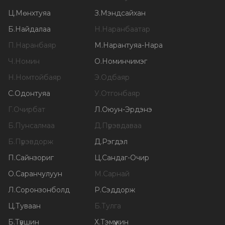
Ц
.
Мөнхтуяа
З
.
Мэндсайхан
Б
.
Найдалаа
Н
.
Наранбаатар
П
.
Наранбаяр
М
.
Нарантуяа-Нара
Ч
.
Номин
О
.
Номинчимэг
Н
.
Номтойбаяр
Э
.
Одбаяр
С
.
Одонтуяа
У
.
Отгонбаяр
Г
.
Очирбат
Л
.
Оюун-Эрдэнэ
Б
.
Пунсалмаа
Д
.
Пүрэвдаваа
Б
.
Пүрэвдорж
Д
.
Рэгдэл
П
.
Сайнзориг
Ц
.
Сандаг-Очир
О
.
Саранчулуун
М
.
Сарнай
Л
.
Соронзонболд
Р
.
Сэддорж
Ц
.
Туваан
Б
.
Тулга
Б
.
Түвшин
Х
.
Тэмүүжин