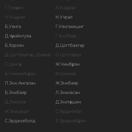
Г
.
Тэмүүлэн
А
.
Ундраа
Ч
.
Ундрам
Н
.
Учрал
Б
.
Уянга
Г
.
Уянгахишиг
Д
.
Үүрийнтуяа
Г
.
Хосбаяр
Б
.
Хэрлэн
Д
.
Цогтбаатар
Д
.
Цогтбаатар (Даваа)
О
.
Цогтгэрэл
С
.
Цэнгүүн
Ж
.
Чинбүрэн
Б
.
Чойжилсүрэн
Ө
.
Шижир
Л
.
Энх-Амгалан
Ж
.
Энхбаяр
Б
.
Энхбаяр
Л
.
Энхнасан
Д
.
Энхтуяа
Д
.
Энхтүвшин
М
.
Энхцэцэг
С
.
Эрдэнэбат
С
.
Эрдэнэболд
Р
.
Эрдэнэбүрэн