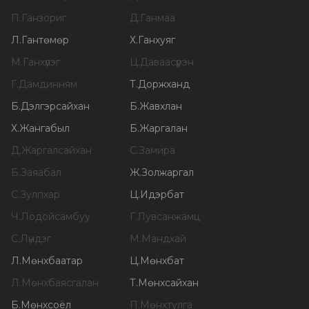
П
.
Ганзориг
Д
.
Ганмаа
Л
.
Гантөмөр
Х
.
Ганхуяг
М
.
Ганхүлэг
Ц
.
Даваасүрэн
Г
.
Дамдинням
Т
.
Доржханд
Б
.
Дэлгэрсайхан
Б
.
Жавхлан
Х
.
Жангабыл
Б
.
Жаргалан
Д
.
Жаргалсайхан
С
.
Замира
Б
.
Заяабал
Ж
.
Золжаргал
С
.
Зулпхар
Ц
.
Идэрбат
Ч
.
Лодойсамбуу
Г
.
Лувсанжамц
С
.
Лүндэг
М
.
Мандхай
Л
.
Мөнхбаатар
Ц
.
Мөнхбат
Л
.
Мөнхбаясгалан
Т
.
Мөнхсайхан
Б
.
Мөнхсоёл
П
.
Мөнхтулга