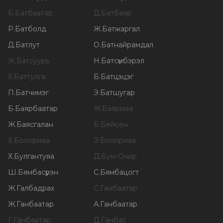
Б
.
Батбаатар
Д
.
Батбаяр
Р
.
Батболд
Ж
.
Батжаргал
Д
.
Батлут
О
.
Батнайрамдал
Ж
.
Батсуурь
Н
.
Батсүмбэрэл
Х
.
Баттулга
Б
.
Батцэцэг
П
.
Батчимэг
Э
.
Батшугар
Б
.
Баярбаатар
Ж
.
Баярмаа
Ж
.
Баясгалан
Б
.
Бейсен
Х
.
Болормаа
Э
.
Болормаа
Х
.
Булгантуяа
Д
.
Бум-Очир
Ш
.
Бямбасүрэн
С
.
Бямбацогт
Ж
.
Галбадрах
С
.
Ганбаатар
Ж
.
Ганбаатар
А
.
Ганбаатар
Г
.
Ганбаатар
Д
.
Ганбат