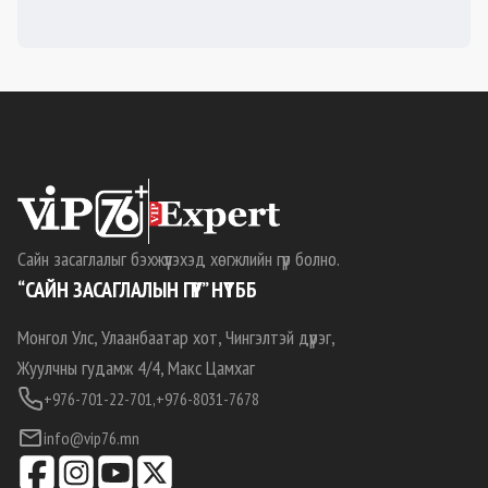
Сайн засаглалыг бэхжүүлэхэд хөгжлийн гүүр болно.
“САЙН ЗАСАГЛАЛЫН ГҮҮР” НҮТББ
Монгол Улс, Улаанбаатар хот, Чингэлтэй дүүрэг,
Жуулчны гудамж 4/4, Макс Цамхаг
+976-701-22-701,
+976-8031-7678
info@vip76.mn