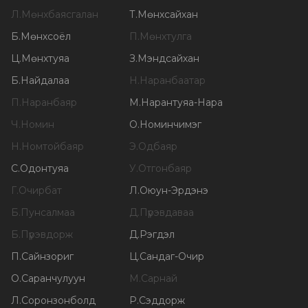
Л
.
Мөнхбаясгалан
Т
.
Мөнхсайхан
Б
.
Мөнхсоёл
П
.
Мөнхтулга
Ц
.
Мөнхтуяа
З
.
Мэндсайхан
Б
.
Найдалаа
Н
.
Наранбаатар
П
.
Наранбаяр
М
.
Нарантуяа-Нара
Ч
.
Номин
О
.
Номинчимэг
Н
.
Номтойбаяр
Э
.
Одбаяр
С
.
Одонтуяа
У
.
Отгонбаяр
Г
.
Очирбат
Л
.
Оюун-Эрдэнэ
Б
.
Пунсалмаа
Д
.
Пүрэвдаваа
Б
.
Пүрэвдорж
Д
.
Рэгдэл
П
.
Сайнзориг
Ц
.
Сандаг-Очир
О
.
Саранчулуун
М
.
Сарнай
Л
.
Соронзонболд
Р
.
Сэддорж