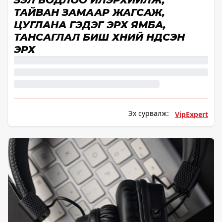
ҮЗЭЛ БОДЛОО ИЛЭРХИЙЛЖ,
ТАЙВАН ЗАМААР ЖАГСАЖ,
ЦУГЛАНА ГЭДЭГ ЭРХ ЯМБА,
ТАНСАГЛАЛ БИШ ХҮНИЙ ҮНДСЭН
ЭРХ
Эх сурвалж:
VipExpert