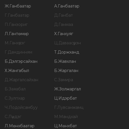
Ж
.
Ганбаатар
А
.
Ганбаатар
Г
.
Ганбаатар
Д
.
Ганбат
П
.
Ганзориг
Д
.
Ганмаа
Л
.
Гантөмөр
Х
.
Ганхуяг
М
.
Ганхүлэг
Ц
.
Даваасүрэн
Г
.
Дамдинням
Т
.
Доржханд
Б
.
Дэлгэрсайхан
Б
.
Жавхлан
Х
.
Жангабыл
Б
.
Жаргалан
Д
.
Жаргалсайхан
С
.
Замира
Б
.
Заяабал
Ж
.
Золжаргал
С
.
Зулпхар
Ц
.
Идэрбат
Ч
.
Лодойсамбуу
Г
.
Лувсанжамц
С
.
Лүндэг
М
.
Мандхай
Л
.
Мөнхбаатар
Ц
.
Мөнхбат