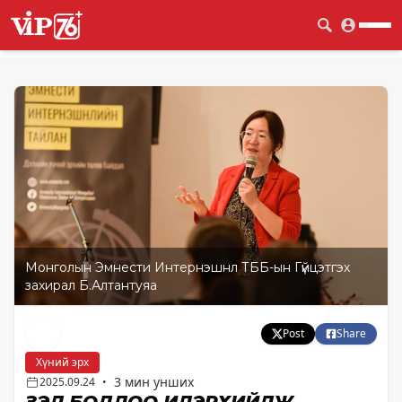
Монголын Эмнести Интернэшнл ТББ-ын Гүйцэтгэх
захирал Б.Алтантуяа
Post
Share
Хүний эрх
3 мин унших
2025.09.24
•