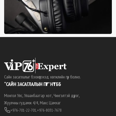
Сайн засаглалыг бэхжүүлэхэд хөгжлийн гүүр болно.
“САЙН ЗАСАГЛАЛЫН ГҮҮР” НҮТББ
Монгол Улс, Улаанбаатар хот, Чингэлтэй дүүрэг,
Жуулчны гудамж 4/4, Макс Цамхаг
+976-701-22-701,
+976-8031-7678