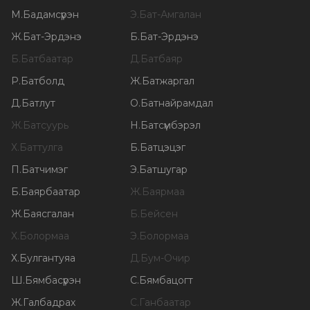
М
.
Бадамсүрэн
Э
.
Бат-Амгалан
Ж
.
Бат-Эрдэнэ
Б
.
Бат-Эрдэнэ
Б
.
Батбаатар
Д
.
Батбаяр
Р
.
Батболд
Ж
.
Батжаргал
Д
.
Батлут
О
.
Батнайрамдал
Ж
.
Батсуурь
Н
.
Батсүмбэрэл
Х
.
Баттулга
Б
.
Батцэцэг
П
.
Батчимэг
Э
.
Батшугар
Б
.
Баярбаатар
Ж
.
Баярмаа
Ж
.
Баясгалан
Б
.
Бейсен
Х
.
Болормаа
Э
.
Болормаа
Х
.
Булгантуяа
Д
.
Бум-Очир
Ш
.
Бямбасүрэн
С
.
Бямбацогт
Ж
.
Галбадрах
С
.
Ганбаатар