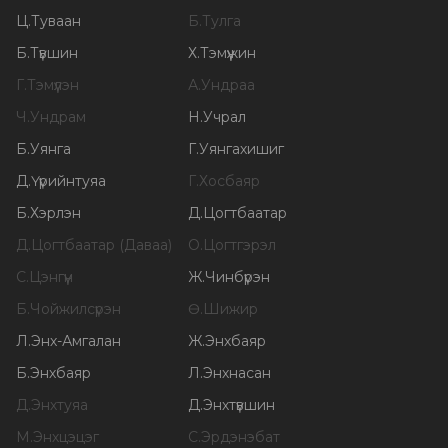
Ц
.
Туваан
Б
.
Тулга
Б
.
Түвшин
Х
.
Тэмүүжин
Г
.
Тэмүүлэн
А
.
Ундраа
Ч
.
Ундрам
Н
.
Учрал
Б
.
Уянга
Г
.
Уянгахишиг
Д
.
Үүрийнтуяа
Г
.
Хосбаяр
Б
.
Хэрлэн
Д
.
Цогтбаатар
Д
.
Цогтбаатар (Даваа)
О
.
Цогтгэрэл
С
.
Цэнгүүн
Ж
.
Чинбүрэн
Б
.
Чойжилсүрэн
Ө
.
Шижир
Л
.
Энх-Амгалан
Ж
.
Энхбаяр
Б
.
Энхбаяр
Л
.
Энхнасан
Д
.
Энхтуяа
Д
.
Энхтүвшин
М
.
Энхцэцэг
С
.
Эрдэнэбат