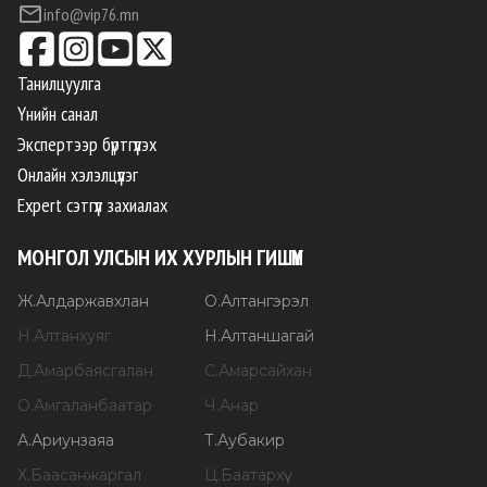
info@vip76.mn
Танилцуулга
Үнийн санал
Экспертээр бүртгүүлэх
Онлайн хэлэлцүүлэг
Expert сэтгүүл захиалах
МОНГОЛ УЛСЫН ИХ ХУРЛЫН ГИШҮҮН
Ж
.
Алдаржавхлан
О
.
Алтангэрэл
Н
.
Алтанхуяг
Н
.
Алтаншагай
Д
.
Амарбаясгалан
С
.
Амарсайхан
О
.
Амгаланбаатар
Ч
.
Анар
А
.
Ариунзаяа
Т
.
Аубакир
Х
.
Баасанжаргал
Ц
.
Баатархүү