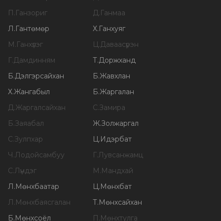
П
.
Ганзориг
Д
.
Ганмаа
Л
.
Гантөмөр
Х
.
Ганхуяг
М
.
Ганхүлэг
Ц
.
Даваасүрэн
Г
.
Дамдинням
Т
.
Доржханд
Б
.
Дэлгэрсайхан
Б
.
Жавхлан
Х
.
Жангабыл
Б
.
Жаргалан
Д
.
Жаргалсайхан
С
.
Замира
Б
.
Заяабал
Ж
.
Золжаргал
С
.
Зулпхар
Ц
.
Идэрбат
Ч
.
Лодойсамбуу
Г
.
Лувсанжамц
С
.
Лүндэг
М
.
Мандхай
Л
.
Мөнхбаатар
Ц
.
Мөнхбат
Л
.
Мөнхбаясгалан
Т
.
Мөнхсайхан
Б
.
Мөнхсоёл
П
.
Мөнхтулга