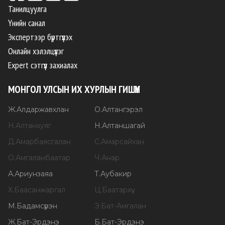
Танилцуулга
Үнийн санал
Экспертээр бүртгүүлэх
Онлайн хэлэлцүүлэг
Expert сэтгүүл захиалах
МОНГОЛ УЛСЫН ИХ ХУРЛЫН ГИШҮҮН
Ж
.
Алдаржавхлан
О
.
Алтангэрэл
Н
.
Алтанхуяг
Н
.
Алтаншагай
Д
.
Амарбаясгалан
С
.
Амарсайхан
О
.
Амгаланбаатар
Ч
.
Анар
А
.
Ариунзаяа
Т
.
Аубакир
Х
.
Баасанжаргал
Ц
.
Баатархүү
М
.
Бадамсүрэн
Э
.
Бат-Амгалан
Ж
.
Бат-Эрдэнэ
Б
.
Бат-Эрдэнэ