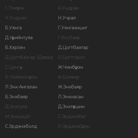
Г
.
Тэмүүлэн
А
.
Ундраа
Ч
.
Ундрам
Н
.
Учрал
Б
.
Уянга
Г
.
Уянгахишиг
Д
.
Үүрийнтуяа
Г
.
Хосбаяр
Б
.
Хэрлэн
Д
.
Цогтбаатар
Д
.
Цогтбаатар (Даваа)
О
.
Цогтгэрэл
С
.
Цэнгүүн
Ж
.
Чинбүрэн
Б
.
Чойжилсүрэн
Ө
.
Шижир
Л
.
Энх-Амгалан
Ж
.
Энхбаяр
Б
.
Энхбаяр
Л
.
Энхнасан
Д
.
Энхтуяа
Д
.
Энхтүвшин
М
.
Энхцэцэг
С
.
Эрдэнэбат
С
.
Эрдэнэболд
Р
.
Эрдэнэбүрэн