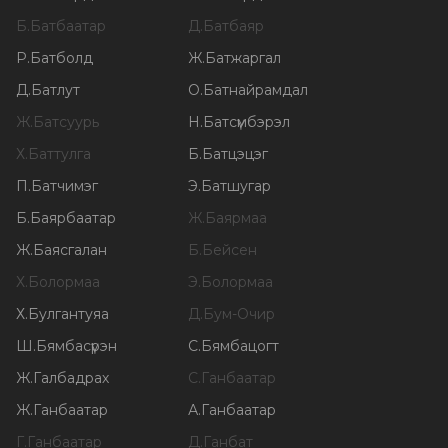
Б
.
Батбаатар
Д
.
Батбаяр
Р
.
Батболд
Ж
.
Батжаргал
Д
.
Батлут
О
.
Батнайрамдал
Ж
.
Батсуурь
Н
.
Батсүмбэрэл
Х
.
Баттулга
Б
.
Батцэцэг
П
.
Батчимэг
Э
.
Батшугар
Б
.
Баярбаатар
Ж
.
Баярмаа
Ж
.
Баясгалан
Б
.
Бейсен
Х
.
Болормаа
Э
.
Болормаа
Х
.
Булгантуяа
Д
.
Бум-Очир
Ш
.
Бямбасүрэн
С
.
Бямбацогт
Ж
.
Галбадрах
С
.
Ганбаатар
Ж
.
Ганбаатар
А
.
Ганбаатар
Г
.
Ганбаатар
Д
.
Ганбат