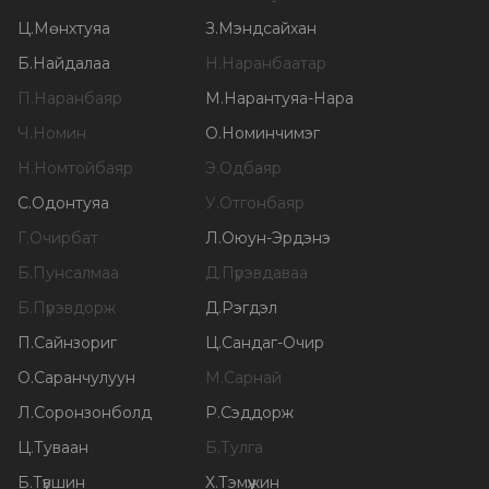
Ц
.
Мөнхтуяа
З
.
Мэндсайхан
Б
.
Найдалаа
Н
.
Наранбаатар
П
.
Наранбаяр
М
.
Нарантуяа-Нара
Ч
.
Номин
О
.
Номинчимэг
Н
.
Номтойбаяр
Э
.
Одбаяр
С
.
Одонтуяа
У
.
Отгонбаяр
Г
.
Очирбат
Л
.
Оюун-Эрдэнэ
Б
.
Пунсалмаа
Д
.
Пүрэвдаваа
Б
.
Пүрэвдорж
Д
.
Рэгдэл
П
.
Сайнзориг
Ц
.
Сандаг-Очир
О
.
Саранчулуун
М
.
Сарнай
Л
.
Соронзонболд
Р
.
Сэддорж
Ц
.
Туваан
Б
.
Тулга
Б
.
Түвшин
Х
.
Тэмүүжин