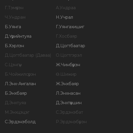
Г
.
Тэмүүлэн
А
.
Ундраа
Ч
.
Ундрам
Н
.
Учрал
Б
.
Уянга
Г
.
Уянгахишиг
Д
.
Үүрийнтуяа
Г
.
Хосбаяр
Б
.
Хэрлэн
Д
.
Цогтбаатар
Д
.
Цогтбаатар (Даваа)
О
.
Цогтгэрэл
С
.
Цэнгүүн
Ж
.
Чинбүрэн
Б
.
Чойжилсүрэн
Ө
.
Шижир
Л
.
Энх-Амгалан
Ж
.
Энхбаяр
Б
.
Энхбаяр
Л
.
Энхнасан
Д
.
Энхтуяа
Д
.
Энхтүвшин
М
.
Энхцэцэг
С
.
Эрдэнэбат
С
.
Эрдэнэболд
Р
.
Эрдэнэбүрэн