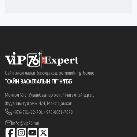
Сайн засаглалыг бэхжүүлэхэд хөгжлийн гүүр болно.
“САЙН ЗАСАГЛАЛЫН ГҮҮР” НҮТББ
Монгол Улс, Улаанбаатар хот, Чингэлтэй дүүрэг,
Жуулчны гудамж 4/4, Макс Цамхаг
+976-701-22-701,
+976-8031-7678
info@vip76.mn