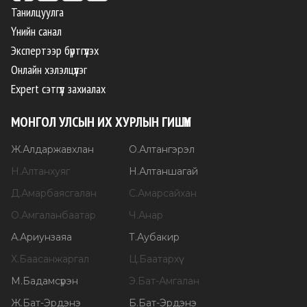
Танилцуулга
Үнийн санал
Экспертээр бүртгүүлэх
Онлайн хэлэлцүүлэг
Expert сэтгүүл захиалах
МОНГОЛ УЛСЫН ИХ ХУРЛЫН ГИШҮҮН
Ж
.
Алдаржавхлан
О
.
Алтангэрэл
Н
.
Алтанхуяг
Н
.
Алтаншагай
Д
.
Амарбаясгалан
С
.
Амарсайхан
О
.
Амгаланбаатар
Ч
.
Анар
А
.
Ариунзаяа
Т
.
Аубакир
Х
.
Баасанжаргал
Ц
.
Баатархүү
М
.
Бадамсүрэн
Э
.
Бат-Амгалан
Ж
.
Бат-Эрдэнэ
Б
.
Бат-Эрдэнэ