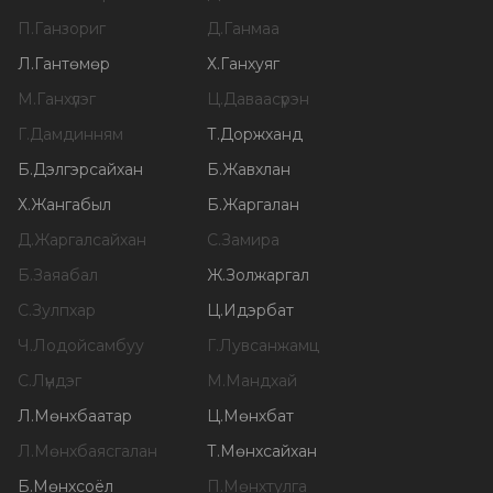
П
.
Ганзориг
Д
.
Ганмаа
Л
.
Гантөмөр
Х
.
Ганхуяг
М
.
Ганхүлэг
Ц
.
Даваасүрэн
Г
.
Дамдинням
Т
.
Доржханд
Б
.
Дэлгэрсайхан
Б
.
Жавхлан
Х
.
Жангабыл
Б
.
Жаргалан
Д
.
Жаргалсайхан
С
.
Замира
Б
.
Заяабал
Ж
.
Золжаргал
С
.
Зулпхар
Ц
.
Идэрбат
Ч
.
Лодойсамбуу
Г
.
Лувсанжамц
С
.
Лүндэг
М
.
Мандхай
Л
.
Мөнхбаатар
Ц
.
Мөнхбат
Л
.
Мөнхбаясгалан
Т
.
Мөнхсайхан
Б
.
Мөнхсоёл
П
.
Мөнхтулга