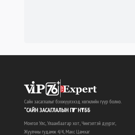
Сайн засаглалыг бэхжүүлэхэд хөгжлийн гүүр болно.
“САЙН ЗАСАГЛАЛЫН ГҮҮР” НҮТББ
Монгол Улс, Улаанбаатар хот, Чингэлтэй дүүрэг,
Жуулчны гудамж 4/4, Макс Цамхаг