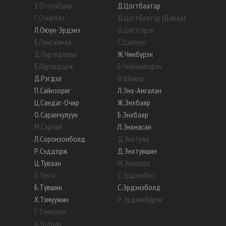
У
.
Отгонбаяр
Д
.
Цогтбаатар
Г
.
Очирбат
Д
.
Цогтбаатар (Даваа)
Л
.
Оюун-Эрдэнэ
О
.
Цогтгэрэл
Б
.
Пунсалмаа
С
.
Цэнгүүн
Д
.
Пүрэвдаваа
Ж
.
Чинбүрэн
Б
.
Пүрэвдорж
Б
.
Чойжилсүрэн
Д
.
Рэгдэл
Ө
.
Шижир
П
.
Сайнзориг
Л
.
Энх-Амгалан
Ц
.
Сандаг-Очир
Ж
.
Энхбаяр
О
.
Саранчулуун
Б
.
Энхбаяр
М
.
Сарнай
Л
.
Энхнасан
Л
.
Соронзонболд
Д
.
Энхтуяа
Р
.
Сэддорж
Д
.
Энхтүвшин
Ц
.
Туваан
М
.
Энхцэцэг
Б
.
Тулга
С
.
Эрдэнэбат
Б
.
Түвшин
С
.
Эрдэнэболд
Х
.
Тэмүүжин
Р
.
Эрдэнэбүрэн
Г
.
Тэмүүлэн
А
.
Ундраа