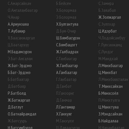
С
.
Амарсайхан
Б
.
Бейсен
С
.
Замира
О
.
Амгаланбаатар
Х
.
Болормаа
Б
.
Заяабал
Ч
.
Анар
Э
.
Болормаа
Ж
.
Золжаргал
А
.
Ариунзаяа
Х
.
Булгантуяа
С
.
Зулпхар
Т
.
Аубакир
Д
.
Бум-Очир
Ц
.
Идэрбат
Х
.
Баасанжаргал
Ш
.
Бямбасүрэн
Ч
.
Лодойсамбуу
Ц
.
Баатархүү
С
.
Бямбацогт
Г
.
Лувсанжамц
М
.
Бадамсүрэн
Ж
.
Галбадрах
С
.
Лүндэг
Э
.
Бат-Амгалан
С
.
Ганбаатар
М
.
Мандхай
Ж
.
Бат-Эрдэнэ
Ж
.
Ганбаатар
Л
.
Мөнхбаатар
Б
.
Бат-Эрдэнэ
А
.
Ганбаатар
Ц
.
Мөнхбат
Б
.
Батбаатар
Г
.
Ганбаатар
Л
.
Мөнхбаясгалан
Д
.
Батбаяр
Д
.
Ганбат
Т
.
Мөнхсайхан
Р
.
Батболд
П
.
Ганзориг
Б
.
Мөнхсоёл
Ж
.
Батжаргал
Д
.
Ганмаа
П
.
Мөнхтулга
Д
.
Батлут
Л
.
Гантөмөр
Ц
.
Мөнхтуяа
О
.
Батнайрамдал
Х
.
Ганхуяг
З
.
Мэндсайхан
Ж
.
Батсуурь
М
.
Ганхүлэг
Б
.
Найдалаа
Н
.
Батсүмбэрэл
Ц
.
Даваасүрэн
Н
.
Наранбаатар