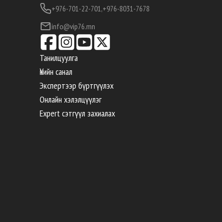
+976-701-22-701,
+976-8031-7678
info@vip76.mn
Танилцуулга
Үнийн санал
Экспертээр бүртгүүлэх
Онлайн хэлэлцүүлэг
Expert сэтгүүл захиалах