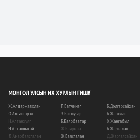
МОНГОЛ УЛСЫН ИХ ХУРЛЫН ГИШҮҮН
Ж
.
Алдаржавхлан
П
.
Батчимэг
Б
.
Дэлгэрсайхан
О
.
Алтангэрэл
Э
.
Батшугар
Б
.
Жавхлан
Н
.
Алтанхуяг
Б
.
Баярбаатар
Х
.
Жангабыл
Н
.
Алтаншагай
Ж
.
Баярмаа
Б
.
Жаргалан
Д
.
Амарбаясгалан
Ж
.
Баясгалан
Д
.
Жаргалсайхан