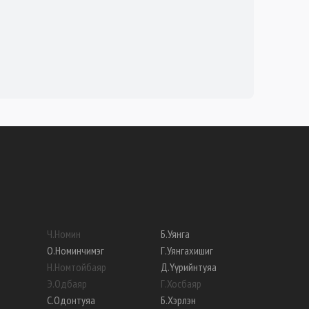
Ч
.
Номин
Б
.
Уянга
О
.
Номинчимэг
Г
.
Уянгахишиг
Н
.
Номтойбаяр
Д
.
Үүрийнтуяа
Э
.
Одбаяр
Г
.
Хосбаяр
С
.
Одонтуяа
Б
.
Хэрлэн