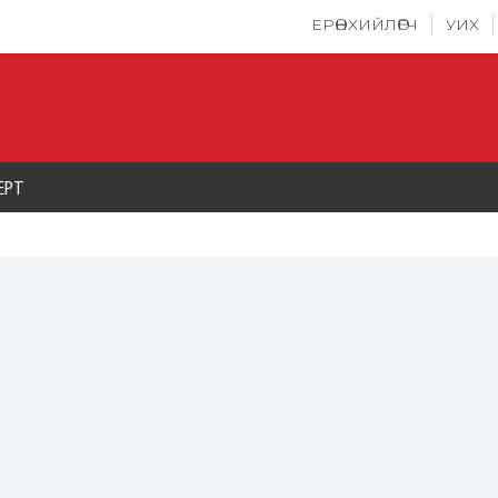
ЕРӨНХИЙЛӨГЧ
УИХ
ЕРТ