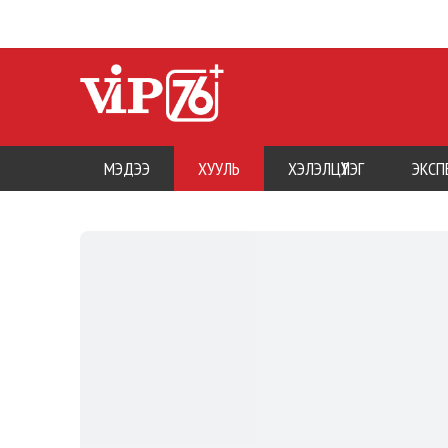
МЭДЭЭ
ХУУЛЬ
ХЭЛЭЛЦҮҮЛЭГ
ЭКСП