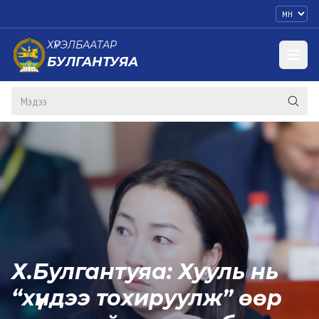
ХҮРЭЛБААТАР
БУЛГАНТУЯА
Х.Булгантуяа: Хууль нь
“хүндээ тохируулж” өөр