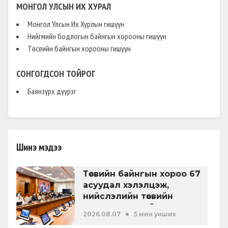
сөрөг нөлөөллийг бууруулах тухай
МОНГОЛ УЛСЫН ИХ ХУРАЛ
Монгол Улсын Их Хурлын гишүүн
Нийгмийн бодлогын байнгын хорооны гишүүн
НЭМЭЛТ ӨӨРЧЛӨЛТ
(
ТӨРИЙН АЛБАНЫ ТУХАЙ ХУУЛИЙН ШИНЭЧЛЭЛ
Төсвийн байнгын хорооны гишүүн
БОЛОН АТГ-ЫН ДЭД ДАРГЫГ ТОМИЛОХ ТУХАЙ
)
ӨРГӨН БАРЬСАН:
2020-12-02
СОНГОГДСОН ТОЙРОГ
Авлигын эсрэг хууль
Баянзүрх дүүрэг
ТОГТООЛЫН ТӨСӨЛ
(
)
ӨРГӨН БАРЬСАН:
2020-08-20
Зээлийн хүүг бууруулах стратеги
Шинэ мэдээ
батлах тухай
Төсвийн байнгын хороо 67
НЭМЭЛТ ӨӨРЧЛӨЛТ
(
)
асуудал хэлэлцэж,
ӨРГӨН БАРЬСАН:
2020-08-20
нийслэлийн төсвийн
талаарх ерөнхий хяналтын
•
Банкны тухай хууль
2026.08.07
5 мин унших
сонсгол зохион