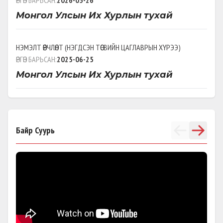
ӨРГӨН БАРЬСАН:
2026-05-26
Монгол Улсын Их Хурлын тухай
НЭМЭЛТ ӨӨРЧЛӨЛТ
(
НЭГДСЭН ТӨСВИЙН ЦАГЛАВРЫН ХҮРЭЭ
)
ӨРГӨН БАРЬСАН:
2025-06-25
Монгол Улсын Их Хурлын тухай
ТОГТООЛЫН ТӨСӨЛ
(
)
ӨРГӨН БАРЬСАН:
2024-11-08
Байр Суурь
УИХ-ын 2024-2028 оны стратеги
төлөвлөгөө батлах тухай
ШИНЭЧИЛСЭН НАЙРУУЛГА
(
)
ӨРГӨН БАРЬСАН:
2024-05-28
Хөгжлийн бэрхшээлтэй хүний эрхийг
хамгаалах тухай