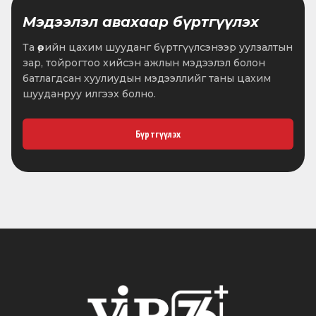
болон төрийн бус төрийн
Мэдээлэл авахаар бүртгүүлэх
байгууллагын төлөөлөл 63,
•
2026.06.17
13 мин унших
иргэдийн төлөөлөл 43, нийт
Та өөрийн цахим шууданг бүртгүүлсэнээр уулзалтын
106 хүн оролцлоо
зар, тойрогтоо хийсэн ажлын мэдээлэл болон
Монгол Улсын Хүний
батлагдсан хуулиудын мэдээллийг таны цахим
эрхийн Үндэсний
шууданруу илгээх болно.
Комиссын тухай хуульд
нэмэлт оруулах тухай
•
2026.05.29
2 мин унших
хуулийн төсөл өргөн мэдүүлэв
Бүртгүүлэх
Монгол Улсын Их Хурлын
тухай хуульд нэмэлт
оруулах тухай хуулийн төсөл
өргөн мэдүүлэв
•
2026.05.28
2 мин унших
ТБХ: Тавдугаар сард
хэлэлцэх асуудлын
“Цаглавар батлах тухай”
Байнгын хорооны тогтоолын
•
2026.05.07
1 мин унших