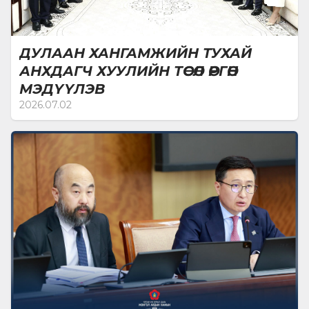
Монгол Улсын Их Хурлын 2025 оны “Монгол
Улсын Ерөнхий сайдыг огцруулах тухай” 95
дугаар тогтоол нь Монгол Улсын Үндсэн хуулийн
ДУЛААН ХАНГАМЖИЙН ТУХАЙ
Нэгдүгээр зүйлийн 2 дахь хэсгийн “Ардчилсан
АНХДАГЧ ХУУЛИЙН ТӨСӨЛ ӨРГӨН
ёс, ... хууль дээдлэх нь төрийн үйл ажиллагааны
МЭДҮҮЛЭВ
үндсэн зарчим мөн.”, Дөчин гуравдугаар
2026.07.02
зүйлийн 1 дэх хэсгийн “Улсын Их Хурлын
гишүүдийн дөрөвний нэгээс доошгүй нь
Ерөнхий сайдыг огцруулах саналыг албан ёсоор
тавибал Улсын Их Хурал гурав хоногийн дараа
хэлэлцэж эхлэн арав хоногийн дотор
шийдвэрлэнэ. Улсын Их Хурлын нийт гишүүний
олонхи уг саналыг дэмжсэн бол Ерөнхий сайдыг
огцруулах тухай Улсын Их Хурлын тогтоол
баталсанд тооцож, шинэ Ерөнхий сайдыг гуч
хоногийн дотор томилно.”, Далдугаар зүйлийн 1
дэх хэсгийн “Үндсэн хуульд хууль, зарлиг, төрийн
байгууллагын бусад шийдвэр, нийт байгууллага,