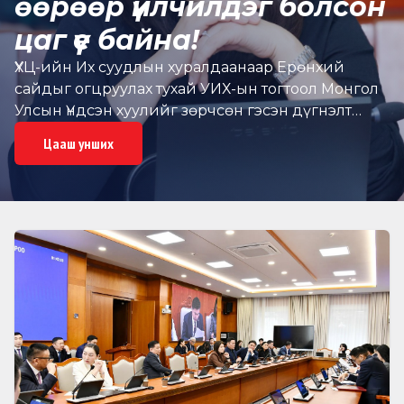
өөрөөр үйлчилдэг болсон
цаг үе байна!
ҮХЦ-ийн Их суудлын хуралдаанаар Ерөнхий
сайдыг огцруулах тухай УИХ-ын тогтоол Монгол
Улсын Үндсэн хуулийг зөрчсөн гэсэн дүгнэлт
гарсан. /2025.10.22/ Үндсэн хуулийн цэцийн их
Цааш унших
суудлын хуралдаан болов…Тодруулбал, Монгол
Улсын Үндсэн хуулийн цэцийн 2025 оны 10
дугаар сарын 22-ны өдрийн их суудлын
хуралдаанаар Монгол Улсын Их Хурлын дэд
дарга, гишүүн Х.Булгантуяагийн үйл ажиллагаа
болон Монгол Улсын Их Хурлын чуулганы 2025
оны 10 дугаар сарын 17-ны өдрийн нэгдсэн
хуралдаанаас гарсан “Монгол Улсын Ерөнхий
сайдыг огцруулах тухай” 95 дугаар тогтоол нь
Монгол Улсын Үндсэн хуулийн холбогдох заалтыг
зөрчсөн эсэх тухай маргааныг хянан
шийдвэрлэж, 08 дугаар дүгнэлтийг гаргалаа. Тус