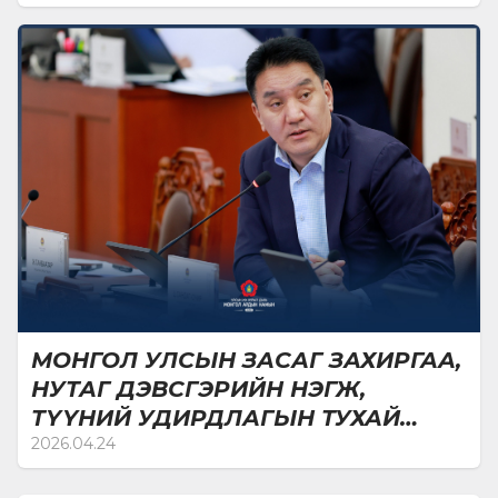
МОНГОЛ УЛСЫН ЗАСАГ ЗАХИРГАА,
НУТАГ ДЭВСГЭРИЙН НЭГЖ,
ТҮҮНИЙ УДИРДЛАГЫН ТУХАЙ
ХУУЛЬД ӨӨРЧЛӨЛТ ОРУУЛАХ ТУХАЙ
2026.04.24
ХУУЛИЙН ТӨСЛИЙГ БАТЛАВ