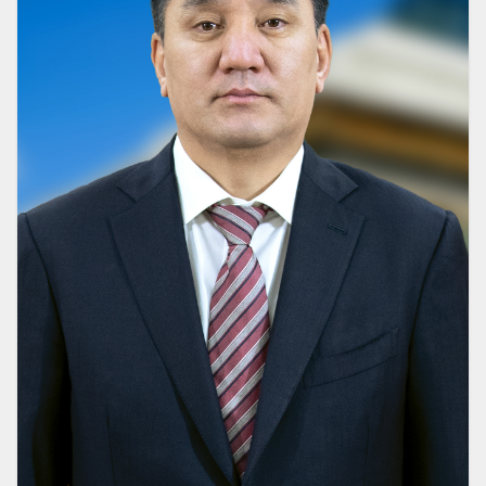
Монгол Улсын Үндсэн хуульд нэмэлт
өөрчлөлт оруулах тухай
НЭМЭЛТ ӨӨРЧЛӨЛТ
(
ТӨРИЙН АЛБАНЫ ТУХАЙ ХУУЛИЙН ШИНЭЧИЛСЭН
НАЙРУУЛГАТАЙ УЯЛДУУЛАН ӨӨРЧЛӨХ
)
ӨРГӨН БАРЬСАН:
2018-11-21
Боловсролын тухай хууль
НЭМЭЛТ ӨӨРЧЛӨЛТ
(
2007 ОНЫ ХУУЛЬД ТУСГАГДСАН ЗАРИМ
ЗОХИЦУУЛАЛТ СЭРГЭЭГДЭХ ЭРЧИМ ХҮЧИЙГ ДЭМЖИХ ДЭЛХИЙ
ДАХИНЫ НИЙТЛЭГ БОДЛОГО, ЗОХИЦУУЛАЛТАД НИЙЦЭХГҮЙ
БОЛСОН
)
ӨРГӨН БАРЬСАН:
2018-10-30
Сэргээгдэх эрчим хүчний тухай
БИЕ ДААСАН ХУУЛЬ
(
“ҮДИЙН ЦАЙ” ХӨТӨЛБӨРИЙГ “ҮДИЙН ХООЛ”
БОЛГОХ
)