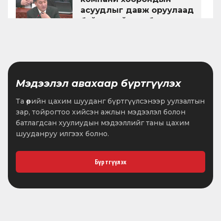
асуудлыг давж оруулаад
байдаггүй, энэ бодлого
•
2026.05.28
1 мин унших
өөрчлөгдсөн юм уу?
Ж.Ганбаатар: НӨАТ тухай
хуульд нэмэлт, өөрчлөлт
оруулах тухай хуулийг яагаад
Мэдээлэл авахаар бүртгүүлэх
хүчингүй болгосон бэ, аж
•
2026.05.26
1 мин унших
ахуй нэгжүүд хэцүүдэж
Та өөрийн цахим шууданг бүртгүүлсэнээр уулзалтын
байна!
зар, тойрогтоо хийсэн ажлын мэдээлэл болон
Байнгын хороодын
батлагдсан хуулиудын мэдээллийг таны цахим
хамтарсан хуралдаанаар
шууданруу илгээх болно.
төсвийн хүрээний
мэдэгдлийн хоёр дахь
•
2026.05.20
3 мин унших
хэлэлцүүлгийг хийлээ
Бүртгүүлэх
“Монгол Улсын хөгжлийн
2027 оны төлөвлөгөө батлах
тухай” тогтоолын төслийг
хэлэлцлээ
•