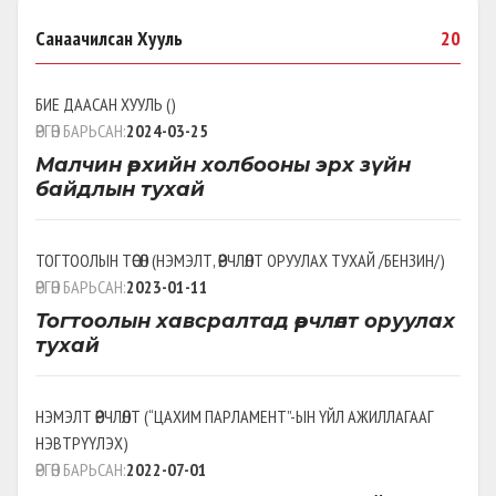
Санаачилсан Хууль
20
БИЕ ДААСАН ХУУЛЬ
(
)
ӨРГӨН БАРЬСАН:
2024-03-25
Малчин өрхийн холбооны эрх зүйн
байдлын тухай
ТОГТООЛЫН ТӨСӨЛ
(
НЭМЭЛТ, ӨӨРЧЛӨЛТ ОРУУЛАХ ТУХАЙ /БЕНЗИН/
)
ӨРГӨН БАРЬСАН:
2023-01-11
Тогтоолын хавсралтад өөрчлөлт оруулах
тухай
НЭМЭЛТ ӨӨРЧЛӨЛТ
(
“ЦАХИМ ПАРЛАМЕНТ”-ЫН ҮЙЛ АЖИЛЛАГААГ
НЭВТРҮҮЛЭХ
)
ӨРГӨН БАРЬСАН:
2022-07-01