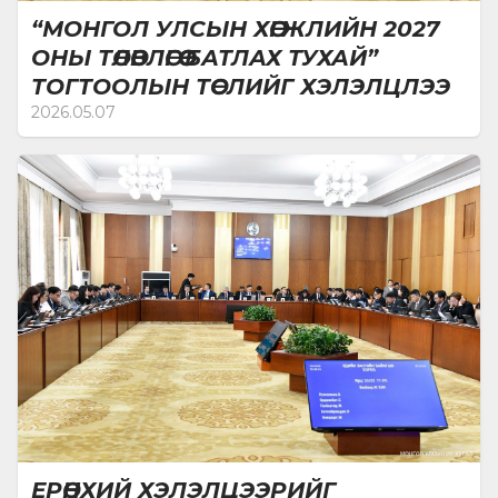
“МОНГОЛ УЛСЫН ХӨГЖЛИЙН 2027
ОНЫ ТӨЛӨВЛӨГӨӨ БАТЛАХ ТУХАЙ”
ТОГТООЛЫН ТӨСЛИЙГ ХЭЛЭЛЦЛЭЭ
2026.05.07
ЕРӨНХИЙ ХЭЛЭЛЦЭЭРИЙГ