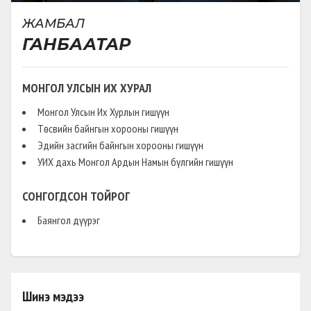
ӨРГӨН БАРЬСАН:
2018-06-26
ЖАМБАЛ
Ерөнхий боловсролын сургуулийн
ГАНБААТАР
хоол үйлдвэрлэл, үйлчилгээний
тухай
МОНГОЛ УЛСЫН ИХ ХУРАЛ
Монгол Улсын Их Хурлын гишүүн
ШИНЭЧИЛСЭН НАЙРУУЛГА
(
ШИНЭЧИЛСЭН НАЙРУУЛГЫН ТӨСӨЛ
)
Төсвийн байнгын хорооны гишүүн
ӨРГӨН БАРЬСАН:
2018-05-04
Эдийн засгийн байнгын хорооны гишүүн
Жижиг, дунд үйлдвэрийн тухай хууль
УИХ дахь Монгол Ардын Намын бүлгийн гишүүн
НЭМЭЛТ ӨӨРЧЛӨЛТ
(
УЯАЧДЫН ЦОЛЫГ ЦЭГЦЛЭХ
)
СОНГОГДСОН ТОЙРОГ
ӨРГӨН БАРЬСАН:
2018-05-03
Баянгол дүүрэг
Үндэсний баяр наадмын тухай
ТОГТООЛЫН ТӨСӨЛ
(
)
ӨРГӨН БАРЬСАН:
2016-12-28
Шинэ мэдээ