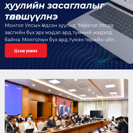
хуулийн засаглалыг
төлөвшүүлнэ
Монгол Улсын Үндсэн хуульд "Монгол Улсад
засгийн бүх эрх мэдэл ард түмний мэдэлд
байна. Монголын бүх ард түмэн төрийн үйл
хэрэгт шууд оролцож, мөн сонгож байгуулсан
Цааш унших
төрийн эрх барих төлөөлөгчдийн
байгууллагаараа уламжлан энэхүү эрхээ эдэлнэ."
гэж заасан байдаг ч төдийлөн хэрэгждэггүй.
Иргэд Улсын Их Хурлын гишүүн, хууль
санаачлагчид аливаа асуудлыг хэлэлцүүлэх
талаар санал, хүсэлтээ хүргүүлдэг ч төрийн үйл
хэрэгт шууд оролцох зарчмаар гаргасан санал,
хүсэлтийг нь өргөдөл, гомдол хүлээж авч
шийдвэрлэх ерөнхий зарчмаар шийдвэрлэсээр
ирсэн. Түүнчлэн хууль тогтоох үйл явцад
ардчилсан засаглалын үндсэн зарчим болсон ил
тод, нээлттэй байдлыг хэрэгжүүлэх, төрийн