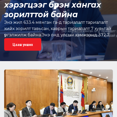
хэрэгцээг бүрэн хангах
зорилттой байна
Энэ жил 633.4 мянган га-д тариалалт тариалалт
хийх зорилт тавьсан, хаврын тариалалт 7 хувьтай
үргэлжилж байна.Энэ онд улсын хэмжээнд 372.7
мянга га-д үр тариа, 16.0 мянган га-д төмс, 18.3
Цааш унших
мянган га-д хүнсний ногоо,121.9 мянган га-д
малын тэжээл, 104.1 мянган га-д тосны ургамал
нийт 633.4 мянган га-д тариалалт тариалалт
хийхээр зорилт тавин ажиллаж байна.Монгол
Улсын Засгийн газрын 2025 оны 47 дугаар
тогтоолоор батлагдсан “Атрын-IV тариалангийн
тогтвортой хөгжлийн аян”-ыг хэрэгжүүлэх, арга
хэмжээний төлөвлөгөөг эрчимжүүлэх, 2026 оны
тариалалтыг технологийн хугацаанд үр дүнтэй
зохион байгуулах чиглэлээр аймгуудад үүрэг
чиглэл өгч зохион байгуулалтын арга хэмжээг
хэрэгжүүлж байна.Хаврын тариалалт 7 хувьтай