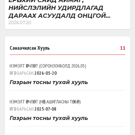
ЕРӨНХИЙ САЙД АЙМАГ,
НИЙСЛЭЛИЙН УДИРДЛАГАД
ДАРААХ АСУУДАЛД ОНЦГОЙ
АНХААРЧ АЖИЛЛАХЫГ ЧИГЛЭЛ
2026.07.20
БОЛГОВ
Санаачилсан Хууль
11
НЭМЭЛТ ӨӨРЧЛӨЛТ
(
СОРОНЗОНБОЛД 2026,05
)
ӨРГӨН БАРЬСАН:
2026-05-20
Газрын тосны тухай хууль
НЭМЭЛТ ӨӨРЧЛӨЛТ
(
НӨӨЦ АШИГЛАСНЫ ТӨЛБӨР
)
ӨРГӨН БАРЬСАН:
2025-07-08
Газрын тосны тухай хууль