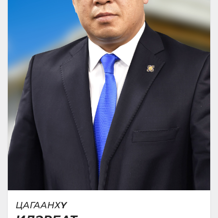
ЦАГААНХҮҮ