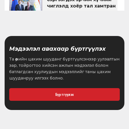
чиглэлд хоёр тал хамтран
ажиллах сонирхлоо
•
2026.07.22
2 мин унших
харилцан илэрхийллээ
Монгол-Тажикистаны
бизнес форумыг нээж үг
хэллээ
Мэдээлэл авахаар бүртгүүлэх
•
2026.07.21
1 мин унших
Та өөрийн цахим шууданг бүртгүүлсэнээр уулзалтын
зар, тойрогтоо хийсэн ажлын мэдээлэл болон
Ерөнхий сайд аймаг,
батлагдсан хуулиудын мэдээллийг таны цахим
нийслэлийн удирдлагад
шууданруу илгээх болно.
дараах асуудалд онцгой
анхаарч ажиллахыг
•
2026.07.20
1 мин унших
чиглэл болгов
Бүртгүүлэх
ӨБХ: Өнгөрсөн онд 23 сургууль
ашиглалтад орж,
суралцагчдын тоо 10.6
мянгаар нэмэгджээ
•