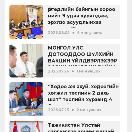
Өргөдлийн байнгын хороо
нийт 9 удаа хуралдаж,
эрхлэх асуудлынхаа
хүрээнд 16 асуудал
•
2026.08.05
6 мин унших
хэлэлцсэн байна
МОНГОЛ УЛС
ДОТООДДОО ШҮЛХИЙН
ВАКЦИН ҮЙЛДВЭРЛЭХЭЭР
ЗОРИН АЖИЛЛАЖ БАЙНА
•
2026.07.24
1 мин унших
“Хөдөө аж ахуй, хөдөөгийн
хөгжил төслийн 2 дахь
шат” төслийн хүрээнд 4
банктай дамжуулан
•
2026.07.23
2 мин унших
зээлдүүлэх гэрээ
байгууллаа
Тажикистан Улстай
сэргээгдэх эрчим хүчний