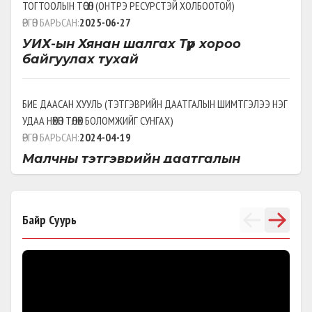
ТОГТООЛЫН ТӨСӨЛ
(
ОНТРЭ РЕСУРСТЭЙ ХОЛБООТОЙ
)
ӨРГӨН БАРЬСАН:
2025-06-27
УИХ-ын Хянан шалгах Түр хороо
байгуулах тухай
БИЕ ДААСАН ХУУЛЬ
(
ТЭТГЭВРИЙН ДААТГАЛЫН ШИМТГЭЛЭЭ НЭГ
УДАА НӨХӨН ТӨЛӨХ БОЛОМЖИЙГ СУНГАХ
)
ӨРГӨН БАРЬСАН:
2024-04-19
Малчны тэтгэврийн даатгалын
шимтгэлийг нөхөн төлүүлэх тухай хууль
БИЕ ДААСАН ХУУЛЬ
Байр Суурь
(
)
ӨРГӨН БАРЬСАН:
2024-04-19
Малчны тухай
БИЕ ДААСАН ХУУЛЬ
(
)