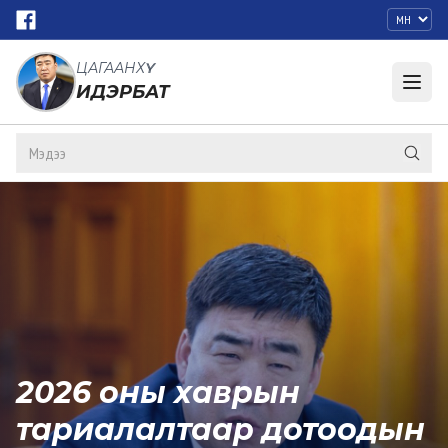
ЦАГААНХҮҮ
ИДЭРБАТ
2026 оны хаврын
тариалалтаар дотоодын