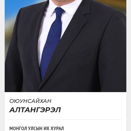
ӨРГӨН БАРЬСАН:
2025-05-27
Шүүхийн шийдвэр гүйцэтгэх
байгууллага, шийдвэр гүйцэтгэгчийн
эрх зүйн байдлын тухай
БИЕ ДААСАН ХУУЛЬ
(
)
ӨРГӨН БАРЬСАН:
2025-05-21
Нийтийн албан тушаалтны хууль бус
хөрөнгийг иргэний журмаар
нэхэмжлэх, нөхөн төлүүлэх тухай
НЭМЭЛТ ӨӨРЧЛӨЛТ
(
МӨРИЙТЭЙ БОЛОН БООЦООТ ТОГЛООМЫН
ТАЛААР
)
ОЮУНСАЙХАН
ӨРГӨН БАРЬСАН:
2025-03-26
АЛТАНГЭРЭЛ
Зөвшөөрлийн тухай
МОНГОЛ УЛСЫН ИХ ХУРАЛ