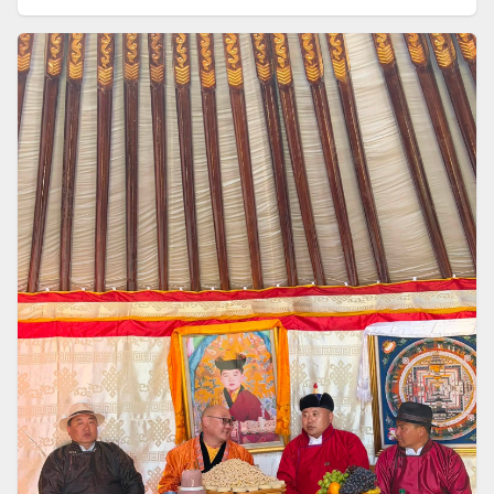
шалгалтын ажлын хүрээнд Монгол Улсын
Засгийн газрын 2024-2028 оны үйл
ажиллагааны хөтөлбөрийн 2025 оны гүйцэтгэлийн
тайлан болон Монгол Улсын хөгжлийн 2025 оны
төлөвлөгөөний гүйцэтгэлийн тайлан, Хууль,
тогтоолоор үүрэг, чиглэл болгосон Улсын Их
Хурлын шийдвэрийн биелэлтийн тайлан, Төрийн
албаны зөвлөлийн 2025 оны үйл ажиллагааны
тайланг хэлэлцсэнээс гадна Монгол Улсын Их
Хурлын хяналт шалгалтын тухай хуулийн 8
дугаар зүйлд заасны дагуу Байнгын хороодоос
ирүүлсэн саналыг тусган Байнгын хороо
“Монгол Улсын Их Хурлын 2026 оны намрын
ээлжит чуулганы хугацаанд хийх төлөвлөгөөт хяналт
шалгалтын цаглавар батлах тухай” Монгол Улсын
Их Хурлын тогтоолын төслийг боловсруулан
хэлэлцжээ.Улсын Их Хурлын 2026 оны намрын
ээлжит чуулганы хугацаанд хууль тогтоомжийн
биелэлтийг хянан шалгах, хууль тогтоомжийн