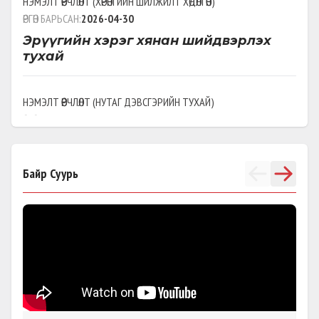
НЭМЭЛТ ӨӨРЧЛӨЛТ
(
ХӨРӨНГИЙН ШИЛЖИЛТ ХӨДӨЛГӨӨН
)
ӨРГӨН БАРЬСАН:
2026-04-30
Эрүүгийн хэрэг хянан шийдвэрлэх
тухай
НЭМЭЛТ ӨӨРЧЛӨЛТ
(
НУТАГ ДЭВСГЭРИЙН ТУХАЙ
)
ӨРГӨН БАРЬСАН:
2025-11-27
Үндэсний баяр наадмын тухай
Байр Суурь
НЭМЭЛТ ӨӨРЧЛӨЛТ
(
2025-ШИНЭ
)
ӨРГӨН БАРЬСАН:
2025-11-19
Монгол Улсын Их Хурлын тухай
НЭМЭЛТ ӨӨРЧЛӨЛТ
(
ЭЛЕКТРОН ТАМХИ
)
ӨРГӨН БАРЬСАН:
2025-09-18
Тамхины хяналтын тухай хууль