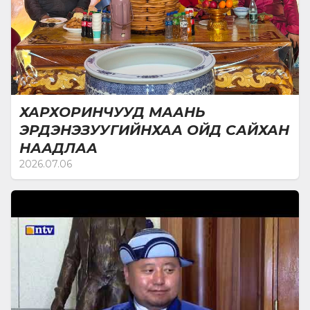
биелэлтийн үр дагаварт үнэлгээ хийх, тайлан,
илтгэл, мэдээлэл хэлэлцэх, төсвийн биелэлтийг
хянан шалгах, хяналт шалгалтын бусад асуудал
зэрэг нийт 25 асуудлыг төлөвлөгөөт хяналт шалгалтын
цаглаварт тусгасан байна.
ХАРХОРИНЧУУД МААНЬ
ЭРДЭНЭЗУУГИЙНХАА ОЙД САЙХАН
НААДЛАА
2026.07.06