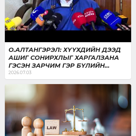
О.АЛТАНГЭРЭЛ: ХҮҮХДИЙН ДЭЭД
АШИГ СОНИРХЛЫГ ХАРГАЛЗАНА
ГЭСЭН ЗАРЧИМ ГЭР БҮЛИЙН
ХУУЛЬД ШИНЭЭР ОРЖ БАЙНА
2026.07.03