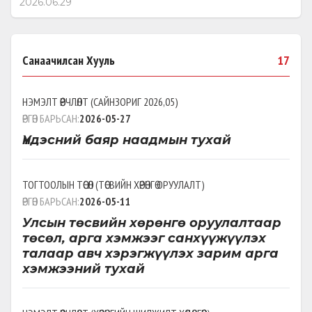
СҮЛЖЭЭНИЙ АЖИЛТАЙ
2026.06.29
ТАНИЛЦЛАА
Санаачилсан Хууль
17
НЭМЭЛТ ӨӨРЧЛӨЛТ
(
САЙНЗОРИГ 2026,05
)
ӨРГӨН БАРЬСАН:
2026-05-27
Үндэсний баяр наадмын тухай
ТОГТООЛЫН ТӨСӨЛ
(
ТӨСВИЙН ХӨРӨНГӨ ОРУУЛАЛТ
)
ӨРГӨН БАРЬСАН:
2026-05-11
Улсын төсвийн хөрөнгө оруулалтаар
төсөл, арга хэмжээг санхүүжүүлэх
талаар авч хэрэгжүүлэх зарим арга
хэмжээний тухай