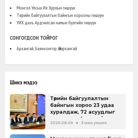
БИЕ ДААСАН ХУУЛЬ
(
)
Монгол Улсын Их Хурлын гишүүн
ӨРГӨН БАРЬСАН:
2025-01-24
Төрийн байгуулалтын байнгын хорооны гишүүн
Жагсаал, цуглаан хийх эрх чөлөөний
УИХ дахь Ардчилсан намын бүлгийн гишүүн
тухай
СОНГОГДСОН ТОЙРОГ
ШИНЭЧИЛСЭН НАЙРУУЛГА
(
)
Архангай, Баянхонгор, Өвөрхангай
ӨРГӨН БАРЬСАН:
2025-01-24
Хэвлэл, мэдээллийн эрх чөлөөний
тухай
Шинэ мэдээ
НЭМЭЛТ ӨӨРЧЛӨЛТ
(
ҮНЭ ТӨЛБӨРГҮЙ ҮЗҮҮЛЭХ ХУУЛЬ ЗҮЙН
ТУСЛАЛЦААНЫ ТӨРӨЛ
)
Төрийн байгуулалтын
ӨРГӨН БАРЬСАН:
2025-01-24
байнгын хороо 23 удаа
Хүний эрх, эрх чөлөөг хангахтай
хуралдаж, 72 асуудлыг
холбоотой зарим хуульд нэмэлт,
хэлэлцэж, 4 хуулийн төсөл,
•
2026.08.06
3 мин унших
өөрчлөлт оруулах тухай
УИХ-ын тогтоолын 16
төслийг батлуулжээ