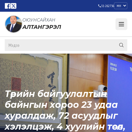
51-262736
ОЮУНСАЙХАН
АЛТАНГЭРЭЛ
Төрийн байгуулалтын
байнгын хороо 23 удаа
хуралдаж, 72 асуудлыг
хэлэлцэж, 4 хуулийн төсөл,