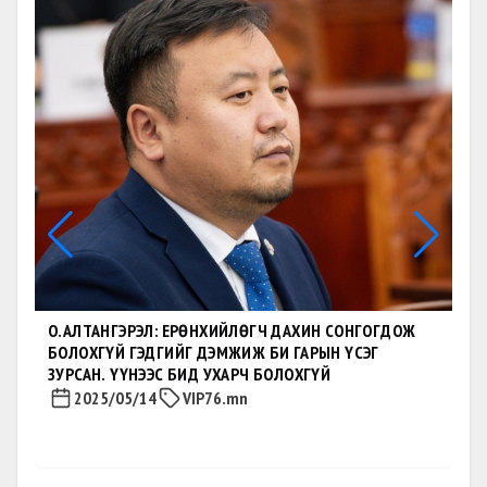
дамжиж батлагдлаа
•
2026.07.03
3 мин унших
Өвөрхангай аймгийн
Нарийнтээл суманд
хийгдэж буй инженерийн
шугам сүлжээний ажилтай
•
2026.06.29
1 мин унших
танилцлаа
Өвөрхангай аймгийн Есөнзүйл,
Баян-Өндөр сумдын
удирдлагуудтай уулзаж ажил
байдалтай нь танилцлаа
•
2026.06.29
1 мин унших
О.АЛТАНГЭРЭЛ: ЕРӨНХИЙЛӨГЧ ДАХИН СОНГОГДОЖ
БОЛОХГҮЙ ГЭДГИЙГ ДЭМЖИЖ БИ ГАРЫН ҮСЭГ
О.Алтангэрэл: Байгалийн
ЗУРСАН. ҮҮНЭЭС БИД УХАРЧ БОЛОХГҮЙ
баялгийг тойрсон олон
2025/05/14
VIP76.mn
гэрээн дээр Монголын ард
түмэн зальдуулсаан!
•
2026.06.25
2 мин унших