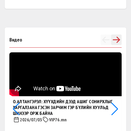
Видео
О.АЛТАНГЭРЭЛ: ХҮҮХДИЙН ДЭЭД АШИГ СОНИРХЛЫГ
ХАРГАЛЗАНА ГЭСЭН ЗАРЧИМ ГЭР БҮЛИЙН ХУУЛЬД
ШИНЭЭР ОРЖ БАЙНА
2026/07/03
VIP76.mn
О.
ЭМ