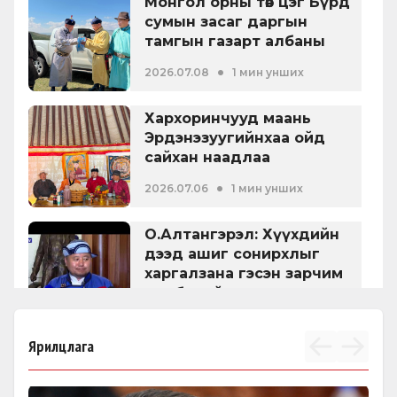
Монгол орны төв цэг Бүрд
ШИНЭЧИЛСЭН НАЙРУУЛГА
(
АЛТАНГЭРЭЛ 2025,01
)
сумын засаг даргын
тамгын газарт албаны
ӨРГӨН БАРЬСАН:
2025-01-23
машин гардуулан өглөө
•
Хэвлэл мэдээллийн эрх чөлөөний
2026.07.08
1 мин унших
тухай
Хархоринчууд маань
Эрдэнэзуугийнхаа ойд
БИЕ ДААСАН ХУУЛЬ
(
ХҮНИЙ ХАЛДАШГҮЙ БАЙХ, ӨМГӨӨЛҮҮЛЭХ, ХУУЛЬ
сайхан наадлаа
ЗҮЙН ТУСЛАЛЦАА АВАХ ЭРХИЙГ ХАНГАХ
)
•
ӨРГӨН БАРЬСАН:
2024-12-27
2026.07.06
1 мин унших
Эрүүгийн хэрэг хянан шийдвэрлэх
О.Алтангэрэл: Хүүхдийн
тухай
дээд ашиг сонирхлыг
харгалзана гэсэн зарчим
гэр бүлийн хуульд шинээр
•
2026.07.03
1 мин унших
орж байна
Ярилцлага
Гэр бүлийн тухай хууль
1999 оноос хойш 4
удаагийн парламент