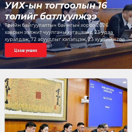
УИХ-ын тогтоолын 16
төслийг батлуулжээ
Төрийн байгуулалтын байнгын хороо 2026
хаврын ээлжит чуулганы хугацаанд 23 удаа
хуралдаж, 72 асуудлыг хэлэлцэж, 23 хуулийн төсөл,
Улсын Их Хурлын 16 тогтоолын төслийг нэгдсэн
Цааш унших
хуралдаанаар хэлэлцүүлэх бэлтгэл ханган
ажиллажээ, Эдгээрээс 4 хуулийн төсөл, Улсын Их
Хурлын тогтоолын 16 төслийг нэгдсэн
хуралдаанаар батлуулж, яам, агентлаг, харьяа
байгууллагын 5 тайлан, мэдээллийг хэлэлцэн
шийдвэрлэн, Байнгын хорооны 9 тогтоол
баталсан байна.Төрийн байгуулалтын байнгын
хорооны эрхлэх асуудлын хүрээнд Монгол Улсын
засаг захиргаа, нутаг дэвсгэрийн нэгж, түүний
удирдлагын тухай хуульд өөрчлөлт оруулах тухай,
Монгол Улсын Их Хурлын чуулганы хуралдааны
дэгийн тухай хуульд нэмэлт, өөрчлөлт оруулах тухай,