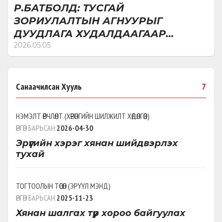
Р.БАТБОЛД: ТУСГАЙ
ЗОРИУЛАЛТЫН АГНУУРЫГ
ДУУДЛАГА ХУДАЛДААГААР
ЯВУУЛАХ НЬ ОУ-ЫН ХОЛБОГДОХ
2026.05.05
КОНВЕНЦЫГ ЗӨРЧИЖ БУЙ ЯВДАЛ
Санаачилсан Хууль
7
НЭМЭЛТ ӨӨРЧЛӨЛТ
(
ХӨРӨНГИЙН ШИЛЖИЛТ ХӨДӨЛГӨӨН
)
ӨРГӨН БАРЬСАН:
2026-04-30
Эрүүгийн хэрэг хянан шийдвэрлэх
тухай
ТОГТООЛЫН ТӨСӨЛ
(
ЭРҮҮЛ МЭНД
)
ӨРГӨН БАРЬСАН:
2025-11-23
Хянан шалгах түр хороо байгуулах