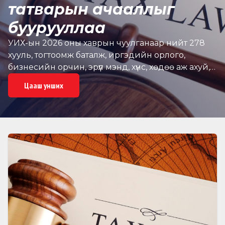
татварын ачааллыг
буурууллаа
УИХ-ын 2026 оны хаврын чуулганаар нийт 278
хууль, тогтоомж баталж, иргэдийн орлого,
бизнесийн орчин, эрүүл мэнд, хүнс, хөдөө аж ахуй,
шинжлэх ухаан, байгаль орчин зэрэг салбарын
Цааш унших
эрх зүйн шинэчлэлийг хэрэгжүүлэх суурийг
бүрдүүлсэн байна. Тухайлбал, Хувь хүний орлогын
албан татварын тухай, Аж ахуйн нэгжийн
орлогын албан татварын тухай, Татварын
ерөнхий хууль, Нэмэгдсэн өртгийн албан
татварын тухай, Онцгой албан татварын тухай
хуулиудад нэмэлт, өөрчлөлт оруулж, татварын
багц шинэчлэлийг баталснаар татварын
шатлалыг өөрчилж, иргэдийн орлогыг
хамгаалах, бизнес эрхлэх орчныг сайжруулах
томоохон шинэчлэлийг хэрэгжүүлжээ. Үүний үр дүнд
1.3 сая татвар төлөгч иргэн жил бүр татварт төлдөг