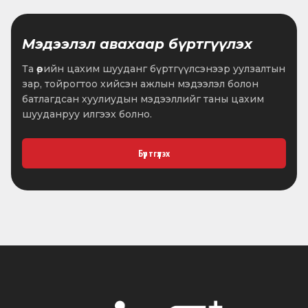
ТБХ: Татварын багц
хуулийн төслүүдийн анхны
хэлэлцүүлгийг явууллаа
Мэдээлэл авахаар бүртгүүлэх
•
2026.06.11
4 мин унших
Та өөрийн цахим шууданг бүртгүүлсэнээр уулзалтын
зар, тойрогтоо хийсэн ажлын мэдээлэл болон
Тогтоолын төслийг
батлагдсан хуулиудын мэдээллийг таны цахим
хэлэлцлээ
шууданруу илгээх болно.
•
2026.06.04
1 мин унших
Бүртгүүлэх
“Ухаалаг засаг-2” төслийн
хэрэгжилтийн талаар
мэдээлэл сонслоо
•
2026.05.21
2 мин унших
Р.Батболд: Монгол Улсад
гаднаас зээлээд ашиглаагүй
13,7 их наяд төгрөг бий!