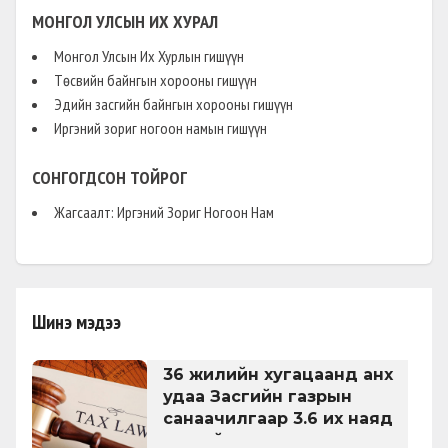
МОНГОЛ УЛСЫН ИХ ХУРАЛ
Монгол Улсын Их Хурлын гишүүн
Төсвийн байнгын хорооны гишүүн
Эдийн засгийн байнгын хорооны гишүүн
Иргэний зориг ногоон намын гишүүн
СОНГОГДСОН ТОЙРОГ
Жагсаалт: Иргэний Зориг Ногоон Нам
Шинэ мэдээ
36 жилийн хугацаанд анх
удаа Засгийн газрын
санаачилгаар 3.6 их наяд
төгрөгийн татварын