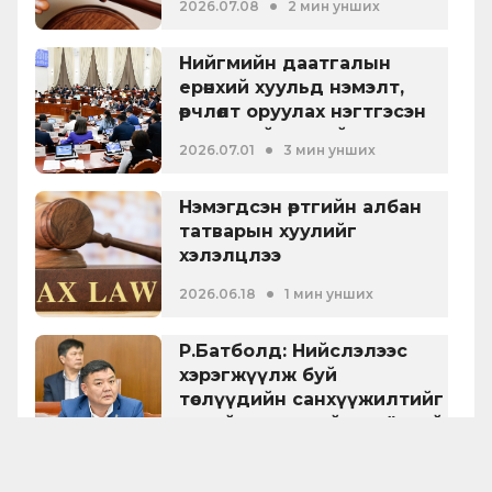
•
2026.07.08
2 мин унших
ачааллыг буурууллаа
Нийгмийн даатгалын
ерөнхий хуульд нэмэлт,
өөрчлөлт оруулах нэгтгэсэн
төслүүдийг эцсийн
•
2026.07.01
3 мин унших
хэлэлцүүлэгт
бэлтгүүлэхээр болов
Нэмэгдсэн өртгийн албан
татварын хуулийг
хэлэлцлээ
•
2026.06.18
1 мин унших
Р.Батболд: Нийслэлээс
хэрэгжүүлж буй
төслүүдийн санхүүжилтийг
төсвийн хуультай уях ёстой
•
2026.06.16
4 мин унших