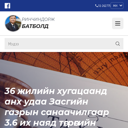
51-262775
РИНЧИНДОРЖ
БАТБОЛД
36 жилийн хугацаанд
анх удаа Засгийн
газрын санаачилгаар
3.6 их наяд төгрөгийн