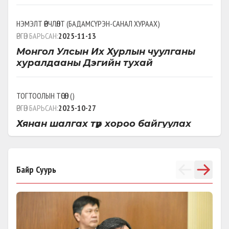
НЭМЭЛТ ӨӨРЧЛӨЛТ
(
БАДАМСҮРЭН-САНАЛ ХУРААХ
)
ӨРГӨН БАРЬСАН:
2025-11-13
Монгол Улсын Их Хурлын чуулганы
хуралдааны Дэгийн тухай
ТОГТООЛЫН ТӨСӨЛ
(
)
ӨРГӨН БАРЬСАН:
2025-10-27
Хянан шалгах түр хороо байгуулах
ТОГТООЛЫН ТӨСӨЛ
(
ХАРБИН
)
ӨРГӨН БАРЬСАН:
Байр Суурь
2025-10-09
УИХ-ын Хянан шалгах Түр хороо
байгуулах тухай
НЭМЭЛТ ӨӨРЧЛӨЛТ
(
ОЙН БАЯР НААДМЫГ ХАМТАТГАХ
)