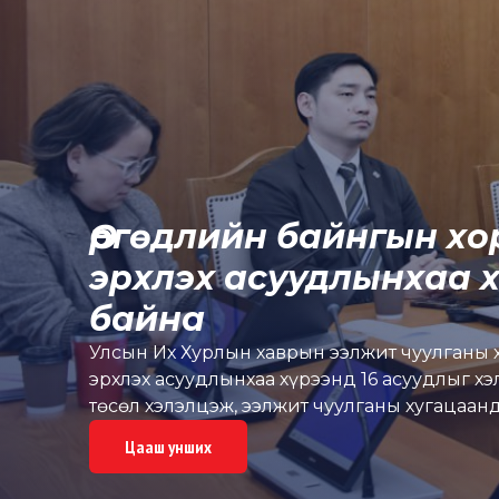
Өргөдлийн байнгын хо
эрхлэх асуудлынхаа х
байна
Улсын Их Хурлын хаврын ээлжит чуулганы х
эрхлэх асуудлынхаа хүрээнд 16 асуудлыг хэ
төсөл хэлэлцэж, ээлжит чуулганы хугацаа
2 тогтоолын төсөл батлуулав. Мөн яам, аген
Цааш унших
сонсож, Байнгын хорооны 2 тогтоолын төсөл
зүйн байнгын хороотой хамтарсан 2 удааги