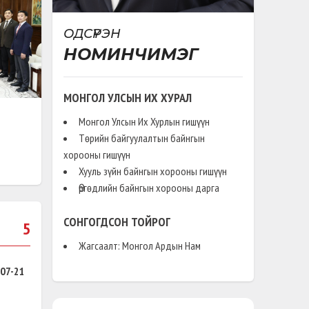
гөж,
 заалтыг
ОДСҮРЭН
 оны 05
НОМИНЧИМЭГ
ийг Гэр
МОНГОЛ УЛСЫН ИХ ХУРАЛ
нд Улсын
эрлэл,
Монгол Улсын Их Хурлын гишүүн
ардлага
Төрийн байгуулалтын байнгын
хорооны гишүүн
гах,
Хууль зүйн байнгын хорооны гишүүн
гуулан
Өргөдлийн байнгын хорооны дарга
00 гаруй
цааг
СОНГОГДСОН ТОЙРОГ
5
ээлжит
Жагсаалт: Монгол Ардын Нам
үүлсэн
лагатай
07-21
йнгын
д дурдсан