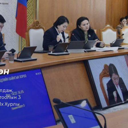
эн
алдаж,
гтоолын 3
Их Хурлын
 8 удаа
Хууль
Ээлжит