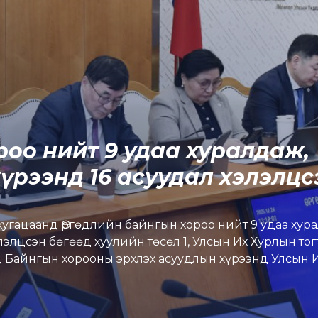
роо нийт 9 удаа хуралдаж,
үрээнд 16 асуудал хэлэлцс
угацаанд Өргөдлийн байнгын хороо нийт 9 удаа хур
лэлцсэн бөгөөд хуулийн төсөл 1, Улсын Их Хурлын то
нд Байнгын хорооны эрхлэх асуудлын хүрээнд Улсын 
тлаг, харьяа байгууллагын тайлан, илтгэл, мэдээллийг
 баталжээ. Түүнчлэн 6 удаагийн уулзалт, ярилцлага, 
йн хэлэлцүүлгийг тус тус зохион байгуулсан байна. 