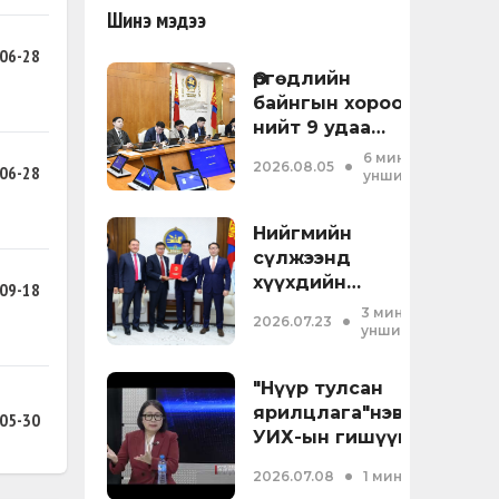
хардуулан
Шинэ мэдээ
үйн
06-28
лтын
Өргөдлийн
өхцөлтэй
байнгын хороо
илцааг
нийт 9 удаа
эллийн
хуралдаж,
•
6 мин
н
2026.08.05
06-28
эрхлэх
унших
ий
асуудлынхаа
нгалтгүй
хүрээнд 16
Нийгмийн
гтоолоор
асуудал
сүлжээнд
ь
хэлэлцсэн
хүүхдийн
09-18
үүлэх арга
байна
оролцоог
•
3 мин
2026.07.23
улан,
зохицуулах
унших
260
тухай хуулийн
төслийг өргөн
"Нүүр тулсан
мэдүүллээ
угацаанд
ярилцлага"нэвтэрүүлгэ
05-30
,
УИХ-ын гишүүн
н авах
О.Номинчимэг оролцло
•
2026.07.08
1 мин унших
рон