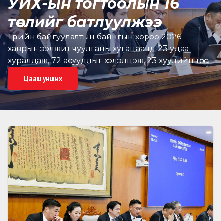
УИХ-ын тогтоолын 16
төслийг батлуулжээ
Төрийн байгуулалтын байнгын хороо 2026
хаврын ээлжит чуулганы хугацаанд 23 удаа
хуралдаж, 72 асуудлыг хэлэлцэж, 23 хуулийн төсөл,
Улсын Их Хурлын 16 тогтоолын төслийг нэгдсэн
Цааш унших
хуралдаанаар хэлэлцүүлэх бэлтгэл ханган
ажиллажээ, Эдгээрээс 4 хуулийн төсөл, Улсын Их
Хурлын тогтоолын 16 төслийг нэгдсэн
хуралдаанаар батлуулж, яам, агентлаг, харьяа
байгууллагын 5 тайлан, мэдээллийг хэлэлцэн
шийдвэрлэн, Байнгын хорооны 9 тогтоол
баталсан байна.Төрийн байгуулалтын байнгын
хорооны эрхлэх асуудлын хүрээнд Монгол Улсын
засаг захиргаа, нутаг дэвсгэрийн нэгж, түүний
удирдлагын тухай хуульд өөрчлөлт оруулах тухай,
Монгол Улсын Их Хурлын чуулганы хуралдааны
дэгийн тухай хуульд нэмэлт, өөрчлөлт оруулах тухай,