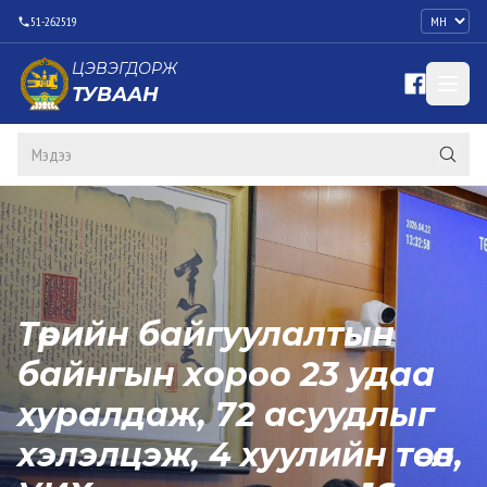
51-262519
ЦЭВЭГДОРЖ
ТУВААН
Төрийн байгуулалтын
байнгын хороо 23 удаа
хуралдаж, 72 асуудлыг
хэлэлцэж, 4 хуулийн төсөл,