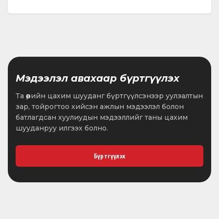
Мэдээлэл авахаар бүртгүүлэх
Та өөрийн цахим шууданг бүртгүүлсэнээр уулзалтын
зар, тойрогтоо хийсэн ажлын мэдээлэл болон
батлагдсан хуулиудын мэдээллийг таны цахим
шууданруу илгээх болно.
Бүртгүүлэх