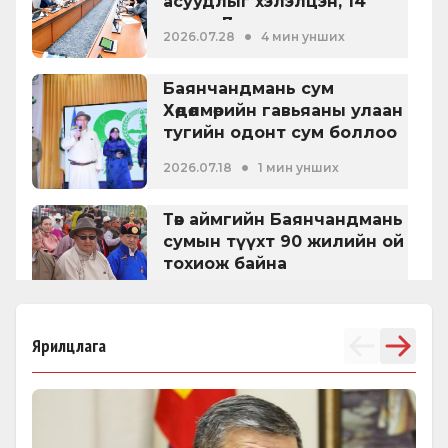
асуудлыг хэлэлцэн, 14
хууль, 7 тогтоол
•
2026.07.28
4 мин унших
батлуулжээ
Баянчандмань сум
Хөдөлмөрийн гавьяаны улаан
тугийн одонт сум боллоо
•
2026.07.18
1 мин унших
Төв аймгийн Баянчандмань
сумын түүхт 90 жилийн ой
тохиож байна
•
2026.07.18
1 мин унших
Ярилцлага
Алтанбулаг сум үүсэн
байгуулагдсаны түүхт 90
жилийн ойн баярын
хуралд оролцлоо
•
2026.07.16
1 мин унших