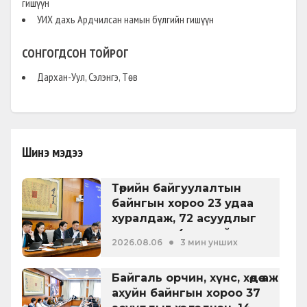
гишүүн
УИХ дахь Ардчилсан намын бүлгийн гишүүн
СОНГОГДСОН ТОЙРОГ
Дархан-Уул, Сэлэнгэ, Төв
Шинэ мэдээ
Төрийн байгуулалтын
байнгын хороо 23 удаа
хуралдаж, 72 асуудлыг
хэлэлцэж, 4 хуулийн төсөл,
•
2026.08.06
3 мин унших
УИХ-ын тогтоолын 16
төслийг батлуулжээ
Байгаль орчин, хүнс, хөдөө аж
ахуйн байнгын хороо 37