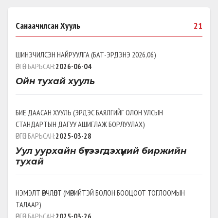
Санаачилсан Хууль
21
ШИНЭЧИЛСЭН НАЙРУУЛГА
(
БАТ-ЭРДЭНЭ 2026,06
)
ӨРГӨН БАРЬСАН:
2026-06-04
Ойн тухай хууль
БИЕ ДААСАН ХУУЛЬ
(
ЭРДЭС БАЯЛГИЙГ ОЛОН УЛСЫН
СТАНДАРТЫН ДАГУУ АШИГЛАЖ БОРЛУУЛАХ
)
ӨРГӨН БАРЬСАН:
2025-03-28
Уул уурхайн бүтээгдэхүүний биржийн
тухай
НЭМЭЛТ ӨӨРЧЛӨЛТ
(
МӨРИЙТЭЙ БОЛОН БООЦООТ ТОГЛООМЫН
ТАЛААР
)
ӨРГӨН БАРЬСАН:
2025-03-26