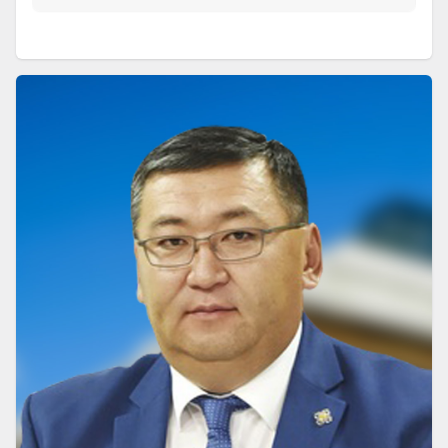
НЭМЭЛТ ӨӨРЧЛӨЛТ
(
ЁС ЗҮЙН ХОРООГ БАЙГУУЛАХ
)
ӨРГӨН БАРЬСАН:
2022-05-06
Донорын тухай
БИЕ ДААСАН ХУУЛЬ
(
)
ӨРГӨН БАРЬСАН:
2022-01-17
Нас барсан өндөр насны тэтгэврийн
зээл авагчийн тэтгэврийн зээл
чөлөөлөх тухай
НЭМЭЛТ ӨӨРЧЛӨЛТ
(
ДАРААЛСАН 7 БИШ, 5 ЖИЛЭЭР ТЭТГЭВРИЙН
ХЭМЖЭЭГ ТООЦОХ
)
ӨРГӨН БАРЬСАН:
2021-04-29
Нийгмийн даатгалын сангаас олгох
тэтгэвэр, тэтгэмжийн тухай