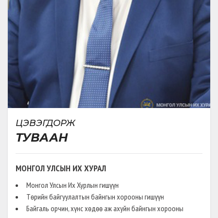
НЭМЭЛТ ӨӨРЧЛӨЛТ
(
НЭГТГЭСЭН
)
ӨРГӨН БАРЬСАН:
2020-12-23
Коронавируст халдвар /ковид19/-ын
цар тахлаас урьдчилан сэргийлэх,
тэмцэх, нийгэм, эдийн засагт үзүүлэх
сөрөг нөлөөллийг бууруулах тухай
ЦЭВЭГДОРЖ
ТУВААН
МОНГОЛ УЛСЫН ИХ ХУРАЛ
Монгол Улсын Их Хурлын гишүүн
Төрийн байгуулалтын байнгын хорооны гишүүн
Байгаль орчин, хүнс хөдөө аж ахуйн байнгын хорооны