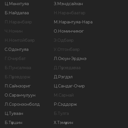
Ц
.
Мөнхтуяа
З
.
Мэндсайхан
Б
.
Найдалаа
Н
.
Наранбаатар
П
.
Наранбаяр
М
.
Нарантуяа-Нара
Ч
.
Номин
О
.
Номинчимэг
Н
.
Номтойбаяр
Э
.
Одбаяр
С
.
Одонтуяа
У
.
Отгонбаяр
Г
.
Очирбат
Л
.
Оюун-Эрдэнэ
Б
.
Пунсалмаа
Д
.
Пүрэвдаваа
Б
.
Пүрэвдорж
Д
.
Рэгдэл
П
.
Сайнзориг
Ц
.
Сандаг-Очир
О
.
Саранчулуун
М
.
Сарнай
Л
.
Соронзонболд
Р
.
Сэддорж
Ц
.
Туваан
Б
.
Тулга
Б
.
Түвшин
Х
.
Тэмүүжин