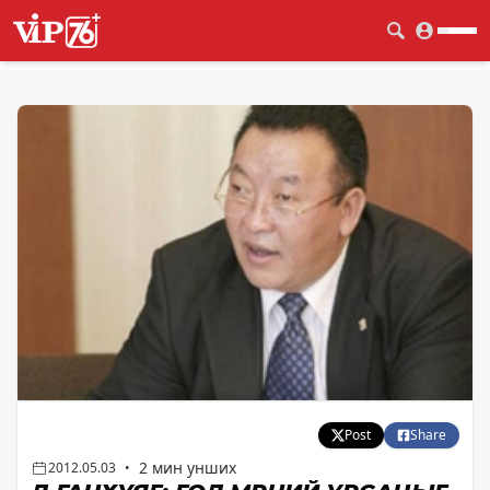
Post
Share
2 мин унших
2012.05.03
•