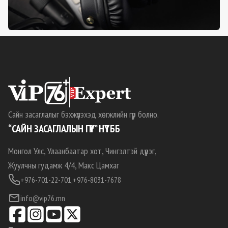
Сайн засаглалыг бэхжүүлэхэд хөгжлийн гүүр болно.
“САЙН ЗАСАГЛАЛЫН ГҮҮР” НҮТББ
Монгол Улс, Улаанбаатар хот, Чингэлтэй дүүрэг,
Жуулчны гудамж 4/4, Макс Цамхаг
+976-701-22-701,
+976-8031-7678
info@vip76.mn