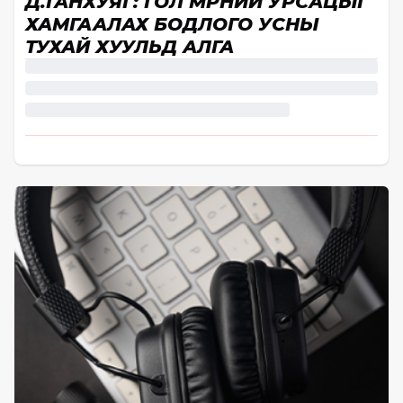
Д.ГАНХУЯГ: ГОЛ МӨРНИЙ УРСАЦЫГ
ХАМГААЛАХ БОДЛОГО УСНЫ
ТУХАЙ ХУУЛЬД АЛГА