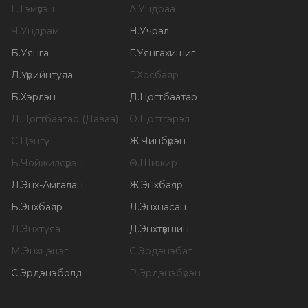
Г
.
Тэмүүлэн
А
.
Ундраа
Ч
.
Ундрам
Н
.
Учрал
Б
.
Уянга
Г
.
Уянгахишиг
Д
.
Үүрийнтуяа
Г
.
Хосбаяр
Б
.
Хэрлэн
Д
.
Цогтбаатар
Д
.
Цогтбаатар (Даваа)
О
.
Цогтгэрэл
С
.
Цэнгүүн
Ж
.
Чинбүрэн
Б
.
Чойжилсүрэн
Ө
.
Шижир
Л
.
Энх-Амгалан
Ж
.
Энхбаяр
Б
.
Энхбаяр
Л
.
Энхнасан
Д
.
Энхтуяа
Д
.
Энхтүвшин
М
.
Энхцэцэг
С
.
Эрдэнэбат
С
.
Эрдэнэболд
Р
.
Эрдэнэбүрэн