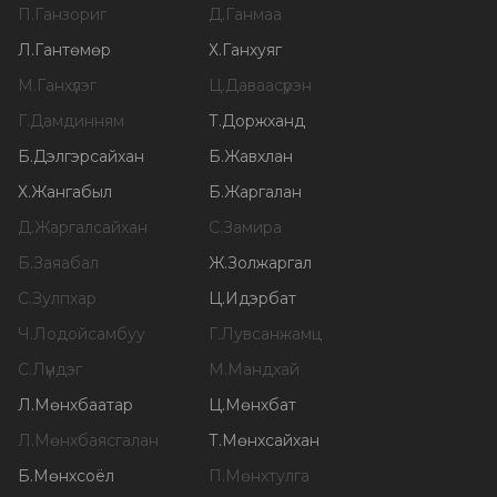
П
.
Ганзориг
Д
.
Ганмаа
Л
.
Гантөмөр
Х
.
Ганхуяг
М
.
Ганхүлэг
Ц
.
Даваасүрэн
Г
.
Дамдинням
Т
.
Доржханд
Б
.
Дэлгэрсайхан
Б
.
Жавхлан
Х
.
Жангабыл
Б
.
Жаргалан
Д
.
Жаргалсайхан
С
.
Замира
Б
.
Заяабал
Ж
.
Золжаргал
С
.
Зулпхар
Ц
.
Идэрбат
Ч
.
Лодойсамбуу
Г
.
Лувсанжамц
С
.
Лүндэг
М
.
Мандхай
Л
.
Мөнхбаатар
Ц
.
Мөнхбат
Л
.
Мөнхбаясгалан
Т
.
Мөнхсайхан
Б
.
Мөнхсоёл
П
.
Мөнхтулга