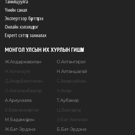
Танилцуулга
Үнийн санал
Экспертээр бүртгүүлэх
Онлайн хэлэлцүүлэг
Expert сэтгүүл захиалах
МОНГОЛ УЛСЫН ИХ ХУРЛЫН ГИШҮҮН
Ж
.
Алдаржавхлан
О
.
Алтангэрэл
Н
.
Алтанхуяг
Н
.
Алтаншагай
Д
.
Амарбаясгалан
С
.
Амарсайхан
О
.
Амгаланбаатар
Ч
.
Анар
А
.
Ариунзаяа
Т
.
Аубакир
Х
.
Баасанжаргал
Ц
.
Баатархүү
М
.
Бадамсүрэн
Э
.
Бат-Амгалан
Ж
.
Бат-Эрдэнэ
Б
.
Бат-Эрдэнэ