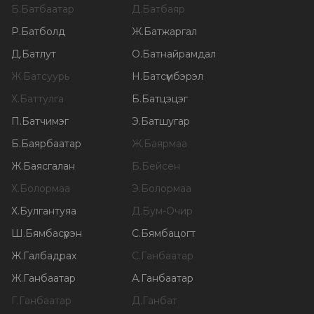
Б
.
Батбаатар
Д
.
Батбаяр
Р
.
Батболд
Ж
.
Батжаргал
Д
.
Батлут
О
.
Батнайрамдал
Ж
.
Батсуурь
Н
.
Батсүмбэрэл
Х
.
Баттулга
Б
.
Батцэцэг
П
.
Батчимэг
Э
.
Батшугар
Б
.
Баярбаатар
Ж
.
Баярмаа
Ж
.
Баясгалан
Б
.
Бейсен
Х
.
Болормаа
Э
.
Болормаа
Х
.
Булгантуяа
Д
.
Бум-Очир
Ш
.
Бямбасүрэн
С
.
Бямбацогт
Ж
.
Галбадрах
С
.
Ганбаатар
Ж
.
Ганбаатар
А
.
Ганбаатар
Г
.
Ганбаатар
Д
.
Ганбат