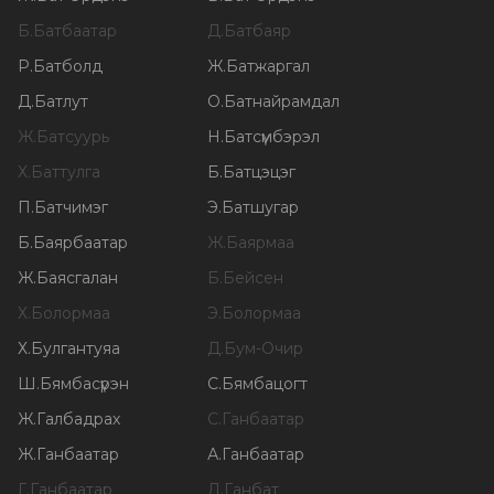
Б
.
Батбаатар
Д
.
Батбаяр
Р
.
Батболд
Ж
.
Батжаргал
Д
.
Батлут
О
.
Батнайрамдал
Ж
.
Батсуурь
Н
.
Батсүмбэрэл
Х
.
Баттулга
Б
.
Батцэцэг
П
.
Батчимэг
Э
.
Батшугар
Б
.
Баярбаатар
Ж
.
Баярмаа
Ж
.
Баясгалан
Б
.
Бейсен
Х
.
Болормаа
Э
.
Болормаа
Х
.
Булгантуяа
Д
.
Бум-Очир
Ш
.
Бямбасүрэн
С
.
Бямбацогт
Ж
.
Галбадрах
С
.
Ганбаатар
Ж
.
Ганбаатар
А
.
Ганбаатар
Г
.
Ганбаатар
Д
.
Ганбат