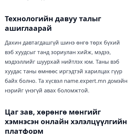
Технологийн давуу талыг
ашиглаарай
Дахин давтагдашгүй шинэ өнгө төрх бүхий
вэб хуудсыг танд зориулан хийж, мэдээ,
мэдээллийг шуурхай нийтлэх юм. Таны вэб
хуудас таны өмнөөс иргэдтэй харилцах гүүр
байх болно. Та хүсвэл
name.expert.mn
домэйн
нэрийг үнэгүй авах боломжтой.
Цаг зав, хөрөнгө мөнгийг
хэмнэсэн онлайн хэлэлцүүлгийн
платформ