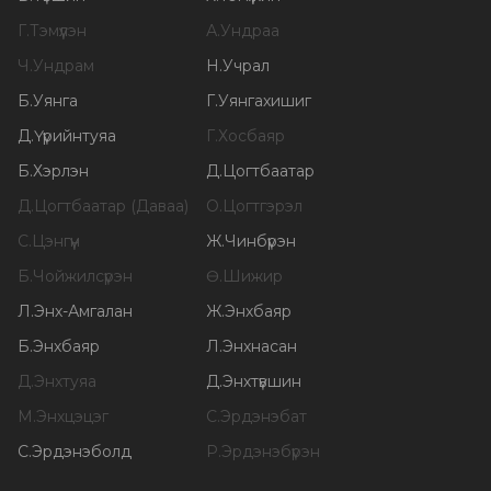
Г
.
Тэмүүлэн
А
.
Ундраа
Ч
.
Ундрам
Н
.
Учрал
Б
.
Уянга
Г
.
Уянгахишиг
Д
.
Үүрийнтуяа
Г
.
Хосбаяр
Б
.
Хэрлэн
Д
.
Цогтбаатар
Д
.
Цогтбаатар (Даваа)
О
.
Цогтгэрэл
С
.
Цэнгүүн
Ж
.
Чинбүрэн
Б
.
Чойжилсүрэн
Ө
.
Шижир
Л
.
Энх-Амгалан
Ж
.
Энхбаяр
Б
.
Энхбаяр
Л
.
Энхнасан
Д
.
Энхтуяа
Д
.
Энхтүвшин
М
.
Энхцэцэг
С
.
Эрдэнэбат
С
.
Эрдэнэболд
Р
.
Эрдэнэбүрэн