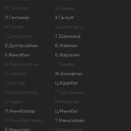
П
.
Ганзориг
Д
.
Ганмаа
Л
.
Гантөмөр
Х
.
Ганхуяг
М
.
Ганхүлэг
Ц
.
Даваасүрэн
Г
.
Дамдинням
Т
.
Доржханд
Б
.
Дэлгэрсайхан
Б
.
Жавхлан
Х
.
Жангабыл
Б
.
Жаргалан
Д
.
Жаргалсайхан
С
.
Замира
Б
.
Заяабал
Ж
.
Золжаргал
С
.
Зулпхар
Ц
.
Идэрбат
Ч
.
Лодойсамбуу
Г
.
Лувсанжамц
С
.
Лүндэг
М
.
Мандхай
Л
.
Мөнхбаатар
Ц
.
Мөнхбат
Л
.
Мөнхбаясгалан
Т
.
Мөнхсайхан
Б
.
Мөнхсоёл
П
.
Мөнхтулга