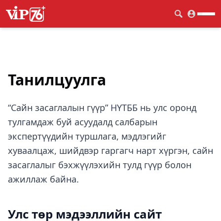
Танилцуулга
“Сайн засаглалын гүүр” НҮТББ нь улс оронд
тулгамдаж буй асуудалд салбарын
экспертүүдийн туршлага, мэдлэгийг
хуваалцаж, шийдвэр гаргагч нарт хүргэн, сайн
засаглалыг бэхжүүлэхийн тулд гүүр болон
ажиллаж байна.
Улс төр мэдээллийн сайт