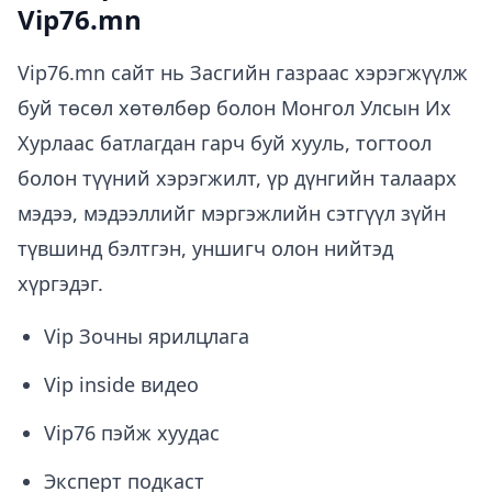
Vip76.mn
Vip76.mn сайт нь Засгийн газраас хэрэгжүүлж
буй төсөл хөтөлбөр болон Монгол Улсын Их
Хурлаас батлагдан гарч буй хууль, тогтоол
болон түүний хэрэгжилт, үр дүнгийн талаарх
мэдээ, мэдээллийг мэргэжлийн сэтгүүл зүйн
түвшинд бэлтгэн, уншигч олон нийтэд
хүргэдэг.
Vip Зочны ярилцлага
Vip inside видео
Vip76 пэйж хуудас
Эксперт подкаст