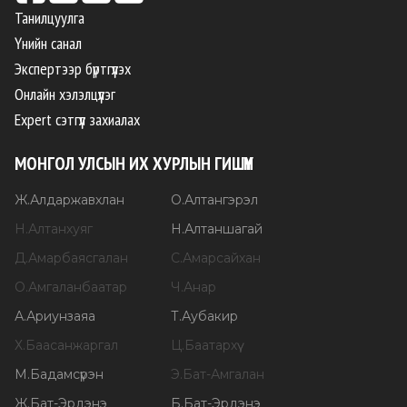
Танилцуулга
Үнийн санал
Экспертээр бүртгүүлэх
Онлайн хэлэлцүүлэг
Expert сэтгүүл захиалах
МОНГОЛ УЛСЫН ИХ ХУРЛЫН ГИШҮҮН
Ж
.
Алдаржавхлан
О
.
Алтангэрэл
Н
.
Алтанхуяг
Н
.
Алтаншагай
Д
.
Амарбаясгалан
С
.
Амарсайхан
О
.
Амгаланбаатар
Ч
.
Анар
А
.
Ариунзаяа
Т
.
Аубакир
Х
.
Баасанжаргал
Ц
.
Баатархүү
М
.
Бадамсүрэн
Э
.
Бат-Амгалан
Ж
.
Бат-Эрдэнэ
Б
.
Бат-Эрдэнэ