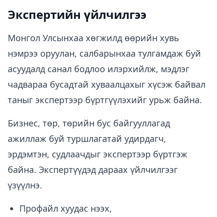
Экспертийн үйлчилгээ
Монгол Улсынхаа хөгжилд өөрийн хувь
нэмрээ оруулан, салбарынхаа тулгамдаж буй
асуудалд санал бодлоо илэрхийлж, мэдлэг
чадвараа бусадтай хуваалцахыг хүсэж байвал
таныг экспертээр бүртгүүлэхийг урьж байна.
Бизнес, төр, төрийн бус байгууллагад
ажиллаж буй туршлагатай удирдагч,
эрдэмтэн, судлаачдыг экспертээр бүртгэж
байна. Экспертүүдэд дараах үйлчилгээг
үзүүлнэ.
Профайл хуудас нээх,