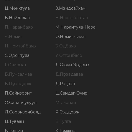
Ц
.
Мөнхтуяа
З
.
Мэндсайхан
Б
.
Найдалаа
Н
.
Наранбаатар
П
.
Наранбаяр
М
.
Нарантуяа-Нара
Ч
.
Номин
О
.
Номинчимэг
Н
.
Номтойбаяр
Э
.
Одбаяр
С
.
Одонтуяа
У
.
Отгонбаяр
Г
.
Очирбат
Л
.
Оюун-Эрдэнэ
Б
.
Пунсалмаа
Д
.
Пүрэвдаваа
Б
.
Пүрэвдорж
Д
.
Рэгдэл
П
.
Сайнзориг
Ц
.
Сандаг-Очир
О
.
Саранчулуун
М
.
Сарнай
Л
.
Соронзонболд
Р
.
Сэддорж
Ц
.
Туваан
Б
.
Тулга
Б
.
Түвшин
Х
.
Тэмүүжин