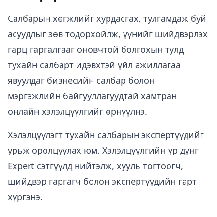
Салбарын хөгжлийг хурдасгах, тулгамдаж буй
асуудлыг зөв тодорхойлж, үүнийг шийдвэрлэх
гарц гаргалгааг оновчтой болгохын тулд
тухайн салбарт идэвхтэй үйл ажиллагаа
явуулдаг бизнесийн салбар болон
мэргэжлийн байгууллагуудтай хамтран
онлайн хэлэлцүүлгийг өрнүүлнэ.
Хэлэлцүүлэгт тухайн салбарын экспертүүдийг
урьж оролцуулах юм. Хэлэлцүүлгийн үр дүнг
Expert сэтгүүлд нийтэлж, хууль тогтоогч,
шийдвэр гаргагч болон экспертүүдийн гарт
хүргэнэ.