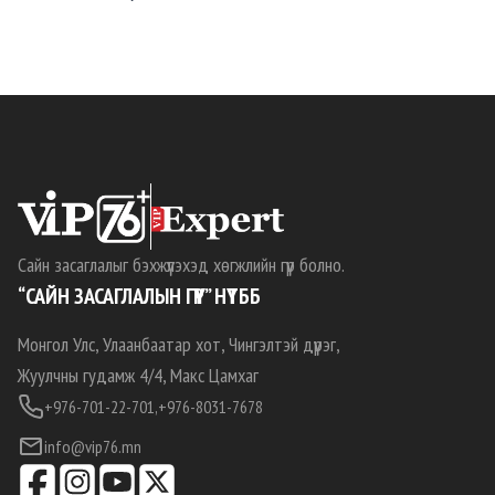
Сайн засаглалыг бэхжүүлэхэд хөгжлийн гүүр болно.
“САЙН ЗАСАГЛАЛЫН ГҮҮР” НҮТББ
Монгол Улс, Улаанбаатар хот, Чингэлтэй дүүрэг,
Жуулчны гудамж 4/4, Макс Цамхаг
+976-701-22-701,
+976-8031-7678
info@vip76.mn