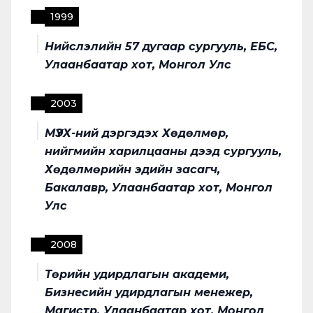
1999
Нийслэлийн 57 дугаар сургууль, ЕБС,
Улаанбаатар хот, Монгол Улс
2003
МҮЭХ-ний дэргэдэх Хөдөлмөр,
нийгмийн харилцааны дээд сургууль,
Хөдөлмөрийн эдийн засагч,
Бакалавр, Улаанбаатар хот, Монгол
Улс
2008
Төрийн удирдлагын академи,
Бизнесийн удирдлагын менежер,
Магистр, Улаанбаатар хот, Монгол