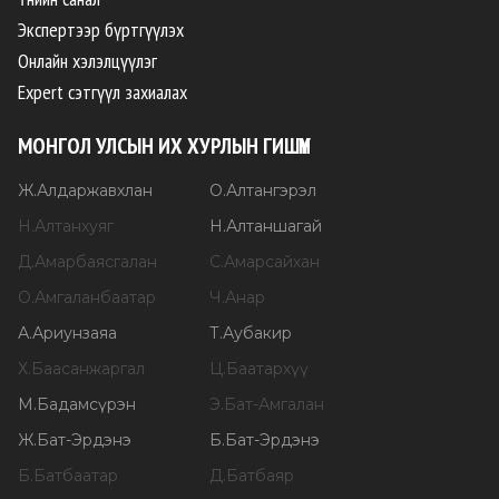
Экспертээр бүртгүүлэх
Онлайн хэлэлцүүлэг
Expert сэтгүүл захиалах
МОНГОЛ УЛСЫН ИХ ХУРЛЫН ГИШҮҮН
Ж
.
Алдаржавхлан
О
.
Алтангэрэл
Н
.
Алтанхуяг
Н
.
Алтаншагай
Д
.
Амарбаясгалан
С
.
Амарсайхан
О
.
Амгаланбаатар
Ч
.
Анар
А
.
Ариунзаяа
Т
.
Аубакир
Х
.
Баасанжаргал
Ц
.
Баатархүү
М
.
Бадамсүрэн
Э
.
Бат-Амгалан
Ж
.
Бат-Эрдэнэ
Б
.
Бат-Эрдэнэ
Б
.
Батбаатар
Д
.
Батбаяр