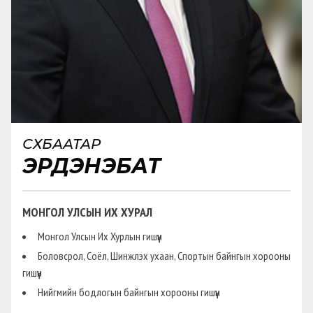
СҮХБААТАР
ЭРДЭНЭБАТ
МОНГОЛ УЛСЫН ИХ ХУРАЛ
Монгол Улсын Их Хурлын гишүүн
Боловсрол, Соёл, Шинжлэх ухаан, Спортын байнгын хорооны
гишүүн
Нийгмийн бодлогын байнгын хорооны гишүүн