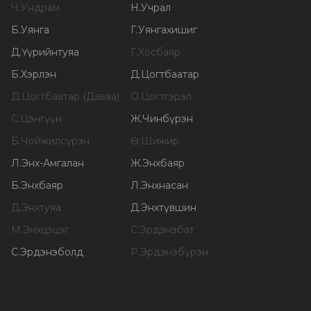
Ч
.
Ундрам
Н
.
Учрал
Б
.
Уянга
Г
.
Уянгахишиг
Д
.
Үүрийнтуяа
Г
.
Хосбаяр
Б
.
Хэрлэн
Д
.
Цогтбаатар
Д
.
Цогтбаатар (Даваа)
О
.
Цогтгэрэл
С
.
Цэнгүүн
Ж
.
Чинбүрэн
Б
.
Чойжилсүрэн
Ө
.
Шижир
Л
.
Энх-Амгалан
Ж
.
Энхбаяр
Б
.
Энхбаяр
Л
.
Энхнасан
Д
.
Энхтуяа
Д
.
Энхтүвшин
М
.
Энхцэцэг
С
.
Эрдэнэбат
С
.
Эрдэнэболд
Р
.
Эрдэнэбүрэн