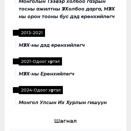
Монголын Тээвэр холбоо газрын
тосны ажилтны ҮЭХолбоо дарга, МҮЭХ
ны орон тооны бус дэд ерөнхийлөгч
2013
-
2021
МҮЭХ-ны дэд ерөнхийлөгч
2021
-
Одоог хүртэл
МҮЭХ-ны Ерөнхийлөгч
2024
-
Одоог хүртэл
Монгол Улсын Их Хурлын гишүүн
Шагнал