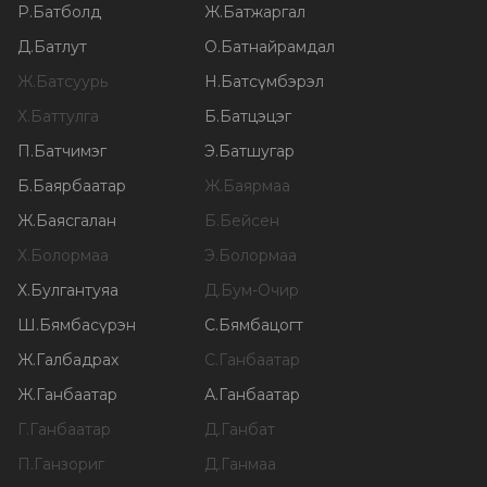
Р
.
Батболд
Ж
.
Батжаргал
Д
.
Батлут
О
.
Батнайрамдал
Ж
.
Батсуурь
Н
.
Батсүмбэрэл
Х
.
Баттулга
Б
.
Батцэцэг
П
.
Батчимэг
Э
.
Батшугар
Б
.
Баярбаатар
Ж
.
Баярмаа
Ж
.
Баясгалан
Б
.
Бейсен
Х
.
Болормаа
Э
.
Болормаа
Х
.
Булгантуяа
Д
.
Бум-Очир
Ш
.
Бямбасүрэн
С
.
Бямбацогт
Ж
.
Галбадрах
С
.
Ганбаатар
Ж
.
Ганбаатар
А
.
Ганбаатар
Г
.
Ганбаатар
Д
.
Ганбат
П
.
Ганзориг
Д
.
Ганмаа