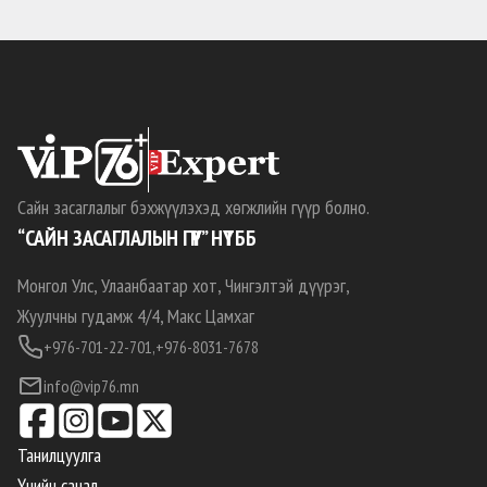
Сайн засаглалыг бэхжүүлэхэд хөгжлийн гүүр болно.
“САЙН ЗАСАГЛАЛЫН ГҮҮР” НҮТББ
Монгол Улс, Улаанбаатар хот, Чингэлтэй дүүрэг,
Жуулчны гудамж 4/4, Макс Цамхаг
+976-701-22-701,
+976-8031-7678
info@vip76.mn
Танилцуулга
Үнийн санал