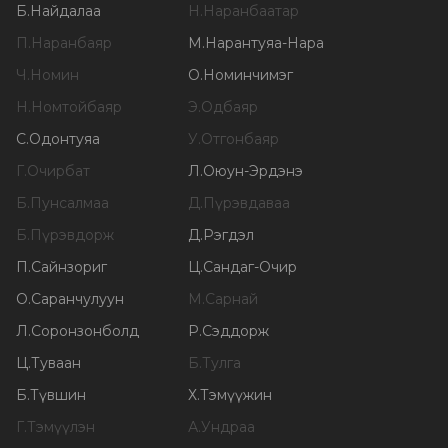
Б
.
Найдалаа
Н
.
Наранбаатар
П
.
Наранбаяр
М
.
Нарантуяа-Нара
Ч
.
Номин
О
.
Номинчимэг
Н
.
Номтойбаяр
Э
.
Одбаяр
С
.
Одонтуяа
У
.
Отгонбаяр
Г
.
Очирбат
Л
.
Оюун-Эрдэнэ
Б
.
Пунсалмаа
Д
.
Пүрэвдаваа
Б
.
Пүрэвдорж
Д
.
Рэгдэл
П
.
Сайнзориг
Ц
.
Сандаг-Очир
О
.
Саранчулуун
М
.
Сарнай
Л
.
Соронзонболд
Р
.
Сэддорж
Ц
.
Туваан
Б
.
Тулга
Б
.
Түвшин
Х
.
Тэмүүжин
Г
.
Тэмүүлэн
А
.
Ундраа