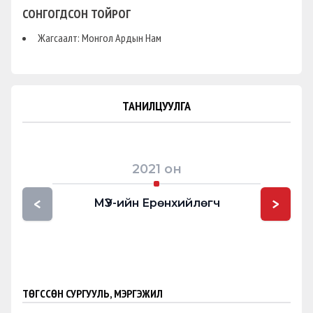
СОНГОГДСОН ТОЙРОГ
Жагсаалт: Монгол Ардын Нам
ТАНИЛЦУУЛГА
2021
он
<
>
МҮЭ-ийн Ерөнхийлөгч
Мон
г
ТӨГССӨН СУРГУУЛЬ, МЭРГЭЖИЛ