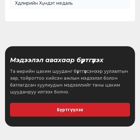
Хөдөлмөрийн Хүндэт медаль
Мэдээлэл авахаар бүртгүүлэх
Та өөрийн цахим шууданг бүртгүүлсэнээр уулзалтын
зар, тойрогтоо хийсэн ажлын мэдээлэл болон
батлагдсан хуулиудын мэдээллийг таны цахим
шууданруу илгээх болно.
Бүртгүүлэх