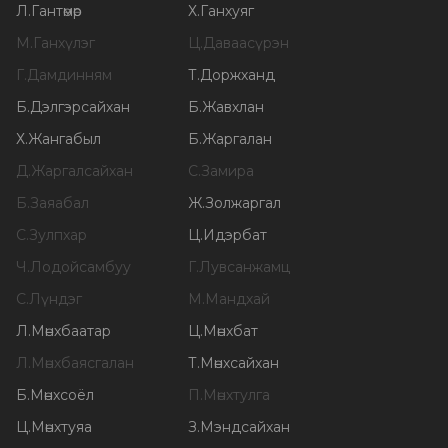
Л
.
Гантөмөр
Х
.
Ганхуяг
М
.
Ганхүлэг
Ц
.
Даваасүрэн
Г
.
Дамдинням
Т
.
Доржханд
Б
.
Дэлгэрсайхан
Б
.
Жавхлан
Х
.
Жангабыл
Б
.
Жаргалан
Д
.
Жаргалсайхан
С
.
Замира
Б
.
Заяабал
Ж
.
Золжаргал
С
.
Зулпхар
Ц
.
Идэрбат
Ч
.
Лодойсамбуу
Г
.
Лувсанжамц
С
.
Лүндэг
М
.
Мандхай
Л
.
Мөнхбаатар
Ц
.
Мөнхбат
Л
.
Мөнхбаясгалан
Т
.
Мөнхсайхан
Б
.
Мөнхсоёл
П
.
Мөнхтулга
Ц
.
Мөнхтуяа
З
.
Мэндсайхан