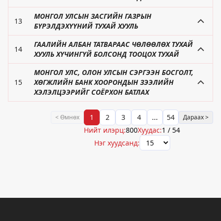
МОНГОЛ УЛСЫН ЗАСГИЙН ГАЗРЫН
13
БҮРЭЛДЭХҮҮНИЙ ТУХАЙ ХУУЛЬ
ГААЛИЙН АЛБАН ТАТВАРААС ЧӨЛӨӨЛӨХ ТУХАЙ
14
ХУУЛЬ ХҮЧИНГҮЙ БОЛСОНД ТООЦОХ ТУХАЙ
МОНГОЛ УЛС, ОЛОН УЛСЫН СЭРГЭЭН БОСГОЛТ,
15
ХӨГЖЛИЙН БАНК ХООРОНДЫН ЗЭЭЛИЙН
ХЭЛЭЛЦЭЭРИЙГ СОЁРХОН БАТЛАХ
1
2
3
4
...
54
< Өмнөх
Дараах >
Нийт илэрц:
800
Хуудас:
1
/
54
Нэг хуудсанд: