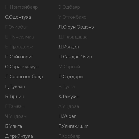
Н
.
Номтойбаяр
Э
.
Одбаяр
С
.
Одонтуяа
У
.
Отгонбаяр
Г
.
Очирбат
Л
.
Оюун-Эрдэнэ
Б
.
Пунсалмаа
Д
.
Пүрэвдаваа
Б
.
Пүрэвдорж
Д
.
Рэгдэл
П
.
Сайнзориг
Ц
.
Сандаг-Очир
О
.
Саранчулуун
М
.
Сарнай
Л
.
Соронзонболд
Р
.
Сэддорж
Ц
.
Туваан
Б
.
Тулга
Б
.
Түвшин
Х
.
Тэмүүжин
Г
.
Тэмүүлэн
А
.
Ундраа
Ч
.
Ундрам
Н
.
Учрал
Б
.
Уянга
Г
.
Уянгахишиг
Д
.
Үүрийнтуяа
Г
.
Хосбаяр