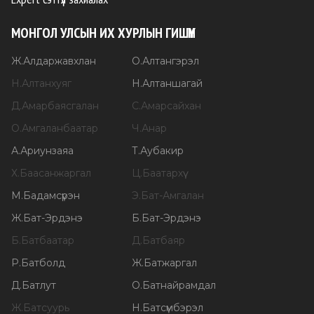
МОНГОЛ УЛСЫН ИХ ХУРЛЫН ГИШҮҮН
Ж
.
Алдаржавхлан
О
.
Алтангэрэл
Н
.
Алтанхуяг
Н
.
Алтаншагай
Д
.
Амарбаясгалан
С
.
Амарсайхан
О
.
Амгаланбаатар
Ч
.
Анар
А
.
Ариунзаяа
Т
.
Аубакир
Х
.
Баасанжаргал
Ц
.
Баатархүү
М
.
Бадамсүрэн
Э
.
Бат-Амгалан
Ж
.
Бат-Эрдэнэ
Б
.
Бат-Эрдэнэ
Б
.
Батбаатар
Д
.
Батбаяр
Р
.
Батболд
Ж
.
Батжаргал
Д
.
Батлут
О
.
Батнайрамдал
Ж
.
Батсуурь
Н
.
Батсүмбэрэл