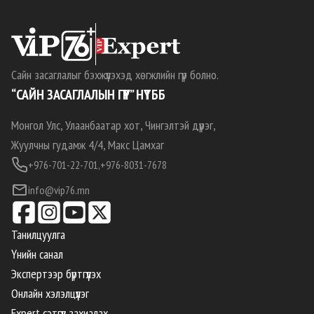
Сайн засаглалыг бэхжүүлэхэд хөгжлийн гүүр болно.
“САЙН ЗАСАГЛАЛЫН ГҮҮР” НҮТББ
Монгол Улс, Улаанбаатар хот, Чингэлтэй дүүрэг,
Жуулчны гудамж 4/4, Макс Цамхаг
+976-701-22-701,
+976-8031-7678
info@vip76.mn
Танилцуулга
Үнийн санал
Экспертээр бүртгүүлэх
Онлайн хэлэлцүүлэг
Expert сэтгүүл захиалах