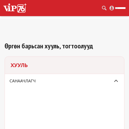
Өргөн барьсан хууль, тогтоолууд
ХУУЛЬ
САНААЧЛАГЧ
УИХ-Н ГИШҮҮД
ЗАСГИЙН ГАЗАР
ЕРӨНХИЙЛӨГЧ
БУСАД
БАЙНГЫН ХОРОО