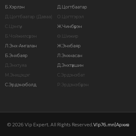
Б
.
Хэрлэн
Д
.
Цогтбаатар
Д
.
Цогтбаатар (Даваа)
О
.
Цогтгэрэл
С
.
Цэнгүүн
Ж
.
Чинбүрэн
Б
.
Чойжилсүрэн
Ө
.
Шижир
Л
.
Энх-Амгалан
Ж
.
Энхбаяр
Б
.
Энхбаяр
Л
.
Энхнасан
Д
.
Энхтуяа
Д
.
Энхтүвшин
М
.
Энхцэцэг
С
.
Эрдэнэбат
С
.
Эрдэнэболд
Р
.
Эрдэнэбүрэн
©
2026
Vip Expert. All Rights Reserved.
Vip76.mn
|
Архив