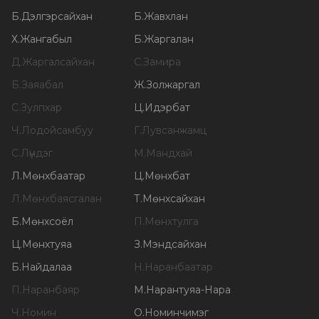
Б
.
Дэлгэрсайхан
Б
.
Жавхлан
Х
.
Жангабыл
Б
.
Жаргалан
Д
.
Жаргалсайхан
С
.
Замира
Б
.
Заяабал
Ж
.
Золжаргал
С
.
Зулпхар
Ц
.
Идэрбат
Ч
.
Лодойсамбуу
Г
.
Лувсанжамц
С
.
Лүндэг
М
.
Мандхай
Л
.
Мөнхбаатар
Ц
.
Мөнхбат
Л
.
Мөнхбаясгалан
Т
.
Мөнхсайхан
Б
.
Мөнхсоёл
П
.
Мөнхтулга
Ц
.
Мөнхтуяа
З
.
Мэндсайхан
Б
.
Найдалаа
Н
.
Наранбаатар
П
.
Наранбаяр
М
.
Нарантуяа-Нара
Ч
.
Номин
О
.
Номинчимэг