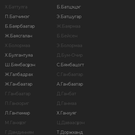
Х
.
Баттулга
Б
.
Батцэцэг
П
.
Батчимэг
Э
.
Батшугар
Б
.
Баярбаатар
Ж
.
Баярмаа
Ж
.
Баясгалан
Б
.
Бейсен
Х
.
Болормаа
Э
.
Болормаа
Х
.
Булгантуяа
Д
.
Бум-Очир
Ш
.
Бямбасүрэн
С
.
Бямбацогт
Ж
.
Галбадрах
С
.
Ганбаатар
Ж
.
Ганбаатар
А
.
Ганбаатар
Г
.
Ганбаатар
Д
.
Ганбат
П
.
Ганзориг
Д
.
Ганмаа
Л
.
Гантөмөр
Х
.
Ганхуяг
М
.
Ганхүлэг
Ц
.
Даваасүрэн
Г
.
Дамдинням
Т
.
Доржханд