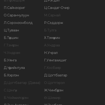
Б
.
Пүрэвдорж
Д
.
Рэгдэл
П
.
Сайнзориг
Ц
.
Сандаг-Очир
О
.
Саранчулуун
М
.
Сарнай
Л
.
Соронзонболд
Р
.
Сэддорж
Ц
.
Туваан
Б
.
Тулга
Б
.
Түвшин
Х
.
Тэмүүжин
Г
.
Тэмүүлэн
А
.
Ундраа
Ч
.
Ундрам
Н
.
Учрал
Б
.
Уянга
Г
.
Уянгахишиг
Д
.
Үүрийнтуяа
Г
.
Хосбаяр
Б
.
Хэрлэн
Д
.
Цогтбаатар
Д
.
Цогтбаатар (Даваа)
О
.
Цогтгэрэл
С
.
Цэнгүүн
Ж
.
Чинбүрэн
Б
.
Чойжилсүрэн
Ө
.
Шижир