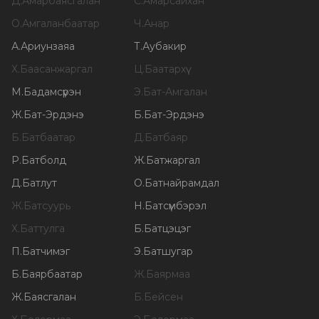
Д
.
Амарбаясгалан
С
.
Амарсайхан
О
.
Амгаланбаатар
Ч
.
Анар
А
.
Ариунзаяа
Т
.
Аубакир
Х
.
Баасанжаргал
Ц
.
Баатархүү
М
.
Бадамсүрэн
Э
.
Бат-Амгалан
Ж
.
Бат-Эрдэнэ
Б
.
Бат-Эрдэнэ
Б
.
Батбаатар
Д
.
Батбаяр
Р
.
Батболд
Ж
.
Батжаргал
Д
.
Батлут
О
.
Батнайрамдал
Ж
.
Батсуурь
Н
.
Батсүмбэрэл
Х
.
Баттулга
Б
.
Батцэцэг
П
.
Батчимэг
Э
.
Батшугар
Б
.
Баярбаатар
Ж
.
Баярмаа
Ж
.
Баясгалан
Б
.
Бейсен