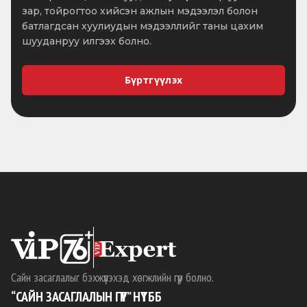
зар, тойрогтоо хийсэн ажлын мэдээлэл болон
батлагдсан хуулиудын мэдээллийг таны цахим
шууданруу илгээх болно.
Бүртгүүлэх
Сайн засаглалыг бэхжүүлэхэд хөгжлийн гүүр болно.
“САЙН ЗАСАГЛАЛЫН ГҮҮР” НҮТББ