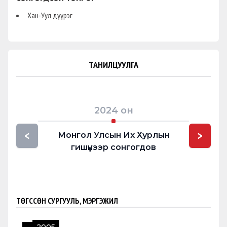
Хан-Уул дүүрэг
ТАНИЛЦУУЛГА
2024
он
<
>
Монгол Улсын Их Хурлын
гишүүнээр сонгогдов
ТӨГССӨН СУРГУУЛЬ, МЭРГЭЖИЛ