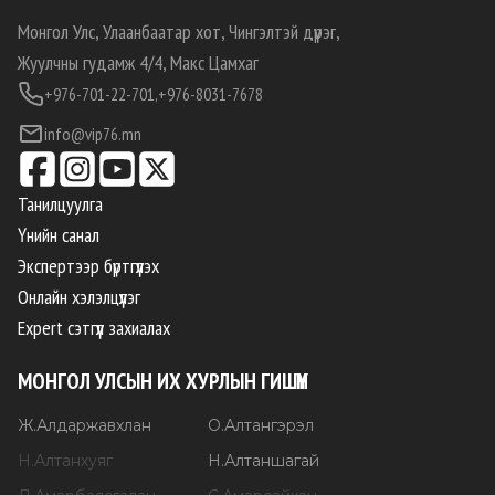
Монгол Улс, Улаанбаатар хот, Чингэлтэй дүүрэг,
Жуулчны гудамж 4/4, Макс Цамхаг
+976-701-22-701,
+976-8031-7678
info@vip76.mn
Танилцуулга
Үнийн санал
Экспертээр бүртгүүлэх
Онлайн хэлэлцүүлэг
Expert сэтгүүл захиалах
МОНГОЛ УЛСЫН ИХ ХУРЛЫН ГИШҮҮН
Ж
.
Алдаржавхлан
О
.
Алтангэрэл
Н
.
Алтанхуяг
Н
.
Алтаншагай