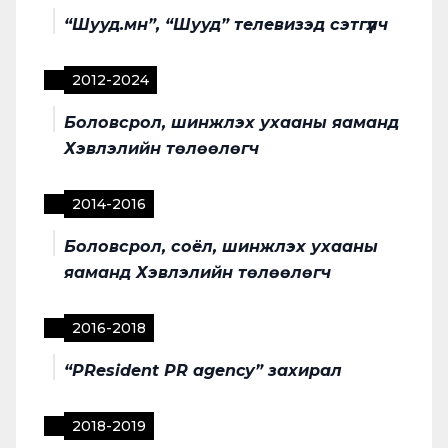
“Шууд.мн”, “Шууд” телевизэд сэтгүүлч
2012
-
2024
Боловсрол, шинжлэх ухааны яаманд
Хэвлэлийн төлөөлөгч
2014
-
2016
Боловсрол, соёл, шинжлэх ухааны
яаманд Хэвлэлийн төлөөлөгч
2016
-
2018
“PResident PR agency” захирал
2018
-
2019