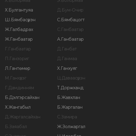
Х
.
Болормаа
Э
.
Болормаа
Х
.
Булгантуяа
Д
.
Бум-Очир
Ш
.
Бямбасүрэн
С
.
Бямбацогт
Ж
.
Галбадрах
С
.
Ганбаатар
Ж
.
Ганбаатар
А
.
Ганбаатар
Г
.
Ганбаатар
Д
.
Ганбат
П
.
Ганзориг
Д
.
Ганмаа
Л
.
Гантөмөр
Х
.
Ганхуяг
М
.
Ганхүлэг
Ц
.
Даваасүрэн
Г
.
Дамдинням
Т
.
Доржханд
Б
.
Дэлгэрсайхан
Б
.
Жавхлан
Х
.
Жангабыл
Б
.
Жаргалан
Д
.
Жаргалсайхан
С
.
Замира
Б
.
Заяабал
Ж
.
Золжаргал