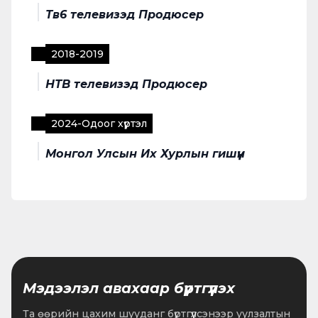
Тв6 телевизэд Продюсер
2018
-
2019
НТВ телевизэд Продюсер
2024
-
Одоог хүртэл
Монгол Улсын Их Хурлын гишүүн
Мэдээлэл авахаар бүртгүүлэх
Та өөрийн цахим шууданг бүртгүүлсэнээр уулзалтын