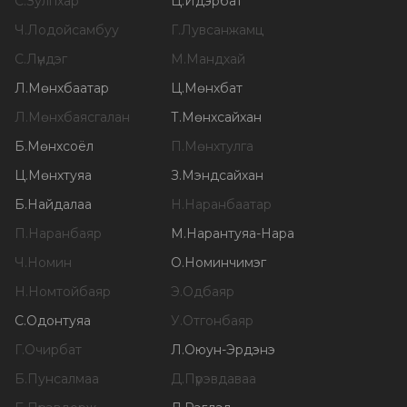
С
.
Зулпхар
Ц
.
Идэрбат
Ч
.
Лодойсамбуу
Г
.
Лувсанжамц
С
.
Лүндэг
М
.
Мандхай
Л
.
Мөнхбаатар
Ц
.
Мөнхбат
Л
.
Мөнхбаясгалан
Т
.
Мөнхсайхан
Б
.
Мөнхсоёл
П
.
Мөнхтулга
Ц
.
Мөнхтуяа
З
.
Мэндсайхан
Б
.
Найдалаа
Н
.
Наранбаатар
П
.
Наранбаяр
М
.
Нарантуяа-Нара
Ч
.
Номин
О
.
Номинчимэг
Н
.
Номтойбаяр
Э
.
Одбаяр
С
.
Одонтуяа
У
.
Отгонбаяр
Г
.
Очирбат
Л
.
Оюун-Эрдэнэ
Б
.
Пунсалмаа
Д
.
Пүрэвдаваа