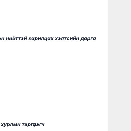
н нийттэй харилцах хэлтсийн дарга
урлын тэргүүлэгч