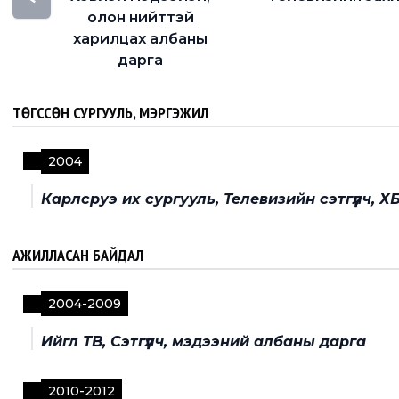
олон нийттэй
харилцах албаны
дарга
ТӨГССӨН СУРГУУЛЬ, МЭРГЭЖИЛ
2004
Карлсруэ их сургууль, Телевизийн сэтгүүлч, 
АЖИЛЛАСАН БАЙДАЛ
2004
-
2009
Ийгл ТВ, Сэтгүүлч, мэдээний албаны дарга
2010
-
2012