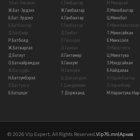
Э
.
Бат-Амгалан
С
.
Ганбаатар
М
.
Мандхай
Ж
.
Бат-Эрдэнэ
Ж
.
Ганбаатар
Л
.
Мөнхбаатар
Б
.
Бат-Эрдэнэ
А
.
Ганбаатар
Ц
.
Мөнхбат
Б
.
Батбаатар
Г
.
Ганбаатар
Л
.
Мөнхбаясгалан
Д
.
Батбаяр
Д
.
Ганбат
Т
.
Мөнхсайхан
Р
.
Батболд
П
.
Ганзориг
Б
.
Мөнхсоёл
Ж
.
Батжаргал
Д
.
Ганмаа
П
.
Мөнхтулга
Д
.
Батлут
Л
.
Гантөмөр
Ц
.
Мөнхтуяа
О
.
Батнайрамдал
Х
.
Ганхуяг
З
.
Мэндсайхан
Ж
.
Батсуурь
М
.
Ганхүлэг
Б
.
Найдалаа
Н
.
Батсүмбэрэл
Ц
.
Даваасүрэн
Н
.
Наранбаатар
Х
.
Баттулга
Г
.
Дамдинням
П
.
Наранбаяр
Б
.
Батцэцэг
Т
.
Доржханд
М
.
Нарантуяа-Нар
©
2026
Vip Expert. All Rights Reserved.
Vip76.mn
|
Архив