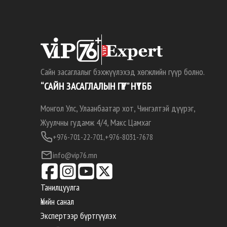
Сайн засаглалыг бэхжүүлэхэд хөгжлийн гүүр болно.
“САЙН ЗАСАГЛАЛЫН ГҮҮР” НҮТББ
Монгол Улс, Улаанбаатар хот, Чингэлтэй дүүрэг,
Жуулчны гудамж 4/4, Макс Цамхаг
+976-701-22-701,
+976-8031-7678
info@vip76.mn
Танилцуулга
Үнийн санал
Экспертээр бүртгүүлэх