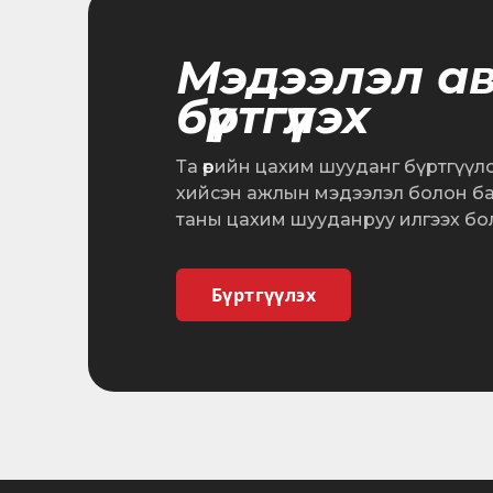
Мэдээлэл а
бүртгүүлэх
Та өөрийн цахим шууданг бүртгүүл
хийсэн ажлын мэдээлэл болон б
таны цахим шууданруу илгээх бо
Бүртгүүлэх