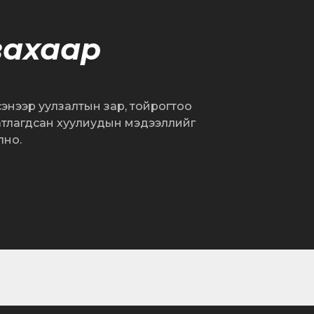
вахаар
сэнээр уулзалтын зар, тойрогтоо
атлагдсан хуулиудын мэдээллийг
лно.