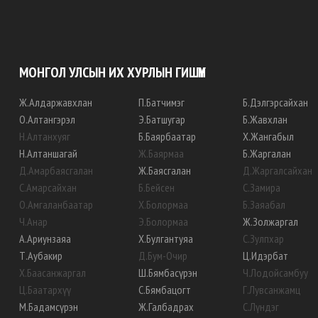
МОНГОЛ УЛСЫН ИХ ХУРЛЫН ГИШҮҮН
Ж
.
Алдаржавхлан
П
.
Батчимэг
Б
.
Дэлгэрсайхан
О
.
Алтангэрэл
Э
.
Батшугар
Б
.
Жавхлан
Н
.
Алтанхуяг
Б
.
Баярбаатар
Х
.
Жангабыл
Н
.
Алтаншагай
Ж
.
Баярмаа
Б
.
Жаргалан
Д
.
Амарбаясгалан
Ж
.
Баясгалан
Д
.
Жаргалсайхан
С
.
Амарсайхан
Б
.
Бейсен
С
.
Замира
О
.
Амгаланбаатар
Х
.
Болормаа
Б
.
Заяабал
Ч
.
Анар
Э
.
Болормаа
Ж
.
Золжаргал
А
.
Ариунзаяа
Х
.
Булгантуяа
С
.
Зулпхар
Т
.
Аубакир
Д
.
Бум-Очир
Ц
.
Идэрбат
Х
.
Баасанжаргал
Ш
.
Бямбасүрэн
Ч
.
Лодойсамбуу
Ц
.
Баатархүү
С
.
Бямбацогт
Г
.
Лувсанжамц
М
.
Бадамсүрэн
Ж
.
Галбадрах
С
.
Лүндэг