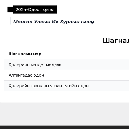
2024
-
Одоог хүртэл
Монгол Улсын Их Хурлын гишүүн
Шагна
Шагналын нэр
Хөдөлмөрийн хүндэт медаль
Алтангадас одон
Хөдөлмөрийн гавьяаны улаан тугийн одон