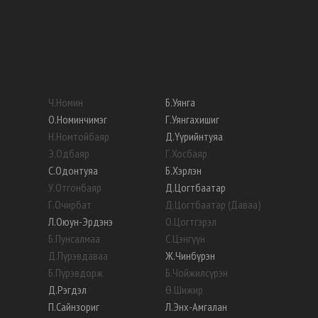
Ч
.
Номин
Б
.
Уянга
О
.
Номинчимэг
Г
.
Уянгахишиг
Н
.
Номтойбаяр
Д
.
Үүрийнтуяа
Э
.
Одбаяр
Г
.
Хосбаяр
С
.
Одонтуяа
Б
.
Хэрлэн
У
.
Отгонбаяр
Д
.
Цогтбаатар
Г
.
Очирбат
Д
.
Цогтбаатар (Даваа)
Л
.
Оюун-Эрдэнэ
О
.
Цогтгэрэл
Б
.
Пунсалмаа
С
.
Цэнгүүн
Д
.
Пүрэвдаваа
Ж
.
Чинбүрэн
Б
.
Пүрэвдорж
Б
.
Чойжилсүрэн
Д
.
Рэгдэл
Ө
.
Шижир
П
.
Сайнзориг
Л
.
Энх-Амгалан