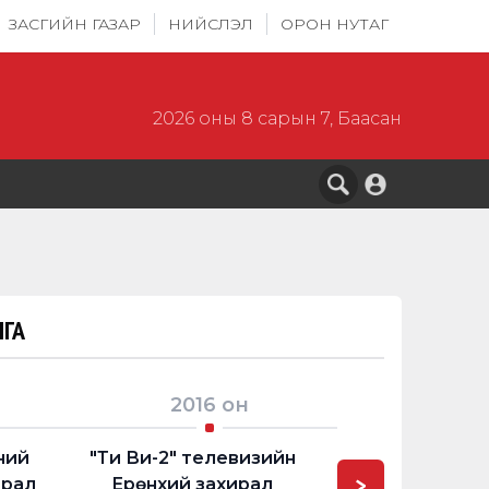
ЗАСГИЙН ГАЗАР
НИЙСЛЭЛ
ОРОН НУТАГ
2026 оны 8 сарын 7, Баасан
ГА
2016
он
2020
ний
"Ти Ви-2" телевизийн
Нийслэлийн И
>
ирал
Ерөнхий захирал
Тэргүүлэ