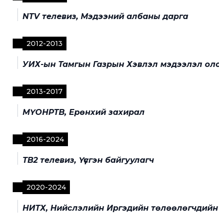
NTV телевиз, Мэдээний албаны дарга
2012
-
2013
УИХ-ын Тамгын Газрын Хэвлэл мэдээлэл оло
2013
-
2017
МҮОНРТВ, Ерөнхий захирал
2016
-
2024
ТВ2 телевиз, Үүсгэн байгуулагч
2020
-
2024
НИТХ, Нийслэлийн Иргэдийн төлөөлөгчдийн х