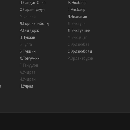
Ц
.
Сандаг-Очир
Ж
.
Энхбаяр
О
.
Саранчулуун
Б
.
Энхбаяр
М
.
Сарнай
Л
.
Энхнасан
Л
.
Соронзонболд
Д
.
Энхтуяа
Р
.
Сэддорж
Д
.
Энхтүвшин
Ц
.
Туваан
М
.
Энхцэцэг
Б
.
Тулга
С
.
Эрдэнэбат
Б
.
Түвшин
С
.
Эрдэнэболд
Х
.
Тэмүүжин
Р
.
Эрдэнэбүрэн
Г
.
Тэмүүлэн
А
.
Ундраа
Ч
.
Ундрам
а
Н
.
Учрал