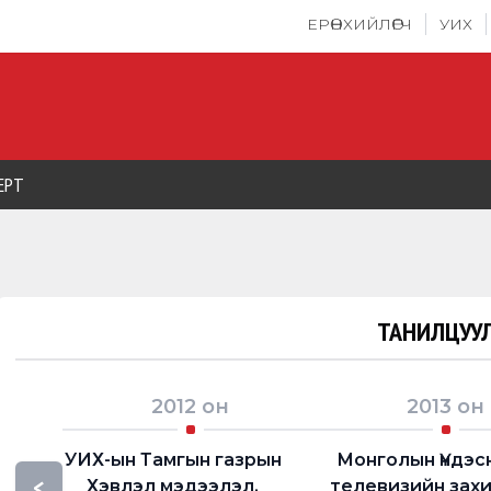
ЕРӨНХИЙЛӨГЧ
УИХ
ЕРТ
ТАНИЛЦУУЛ
2012
он
2013
он
УИХ-ын Тамгын газрын
Монголын Үндэс
<
Хэвлэл мэдээлэл,
телевизийн зах