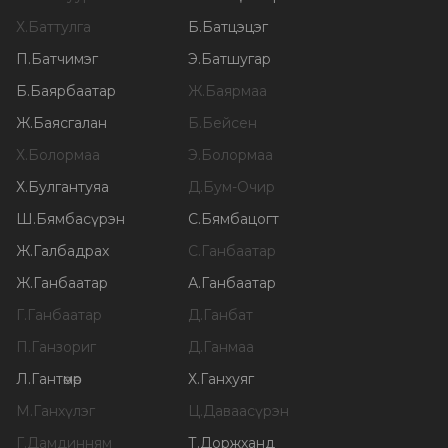
Х
.
Баттулга
Б
.
Батцэцэг
П
.
Батчимэг
Э
.
Батшугар
Б
.
Баярбаатар
Ж
.
Баярмаа
Ж
.
Баясгалан
Б
.
Бейсен
Х
.
Болормаа
Э
.
Болормаа
Х
.
Булгантуяа
Д
.
Бум-Очир
Ш
.
Бямбасүрэн
С
.
Бямбацогт
Ж
.
Галбадрах
С
.
Ганбаатар
Ж
.
Ганбаатар
А
.
Ганбаатар
Г
.
Ганбаатар
Д
.
Ганбат
П
.
Ганзориг
Д
.
Ганмаа
Л
.
Гантөмөр
Х
.
Ганхуяг
М
.
Ганхүлэг
Ц
.
Даваасүрэн
Г
.
Дамдинням
Т
.
Доржханд