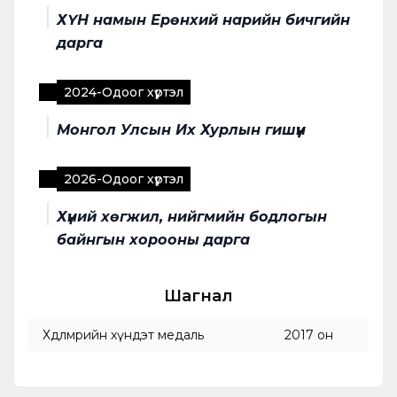
ХҮН намын Ерөнхий нарийн бичгийн
дарга
2024
-
Одоог хүртэл
Монгол Улсын Их Хурлын гишүүн
2026
-
Одоог хүртэл
Хүний хөгжил, нийгмийн бодлогын
байнгын хорооны дарга
Шагнал
Хөдөлмөрийн хүндэт медаль
2017 он