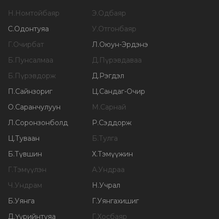
Н
.
Номтойбаяр
Э
.
Одбаяр
С
.
Одонтуяа
У
.
Отгонбаяр
Г
.
Очирбат
Л
.
Оюун-Эрдэнэ
Б
.
Пунсалмаа
Д
.
Пүрэвдаваа
Б
.
Пүрэвдорж
Д
.
Рэгдэл
П
.
Сайнзориг
Ц
.
Сандаг-Очир
О
.
Саранчулуун
М
.
Сарнай
Л
.
Соронзонболд
Р
.
Сэддорж
Ц
.
Туваан
Б
.
Тулга
Б
.
Түвшин
Х
.
Тэмүүжин
Г
.
Тэмүүлэн
А
.
Ундраа
Ч
.
Ундрам
Н
.
Учрал
Б
.
Уянга
Г
.
Уянгахишиг
Д
.
Үүрийнтуяа
Г
.
Хосбаяр