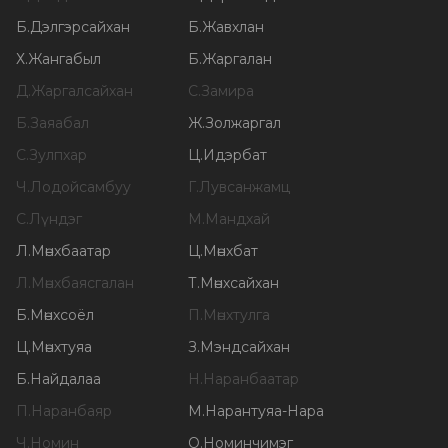
Б
.
Дэлгэрсайхан
Б
.
Жавхлан
Х
.
Жангабыл
Б
.
Жаргалан
Д
.
Жаргалсайхан
С
.
Замира
Б
.
Заяабал
Ж
.
Золжаргал
С
.
Зулпхар
Ц
.
Идэрбат
Ч
.
Лодойсамбуу
Г
.
Лувсанжамц
С
.
Лүндэг
М
.
Мандхай
Л
.
Мөнхбаатар
Ц
.
Мөнхбат
Л
.
Мөнхбаясгалан
Т
.
Мөнхсайхан
Б
.
Мөнхсоёл
П
.
Мөнхтулга
Ц
.
Мөнхтуяа
З
.
Мэндсайхан
Б
.
Найдалаа
Н
.
Наранбаатар
П
.
Наранбаяр
М
.
Нарантуяа-Нара
Ч
.
Номин
О
.
Номинчимэг