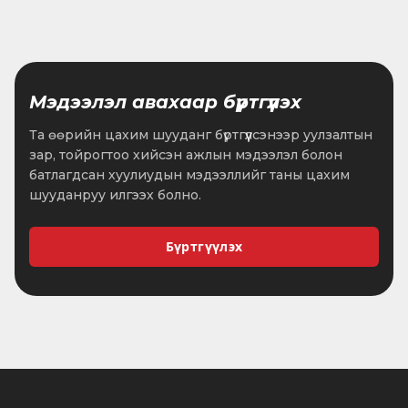
Мэдээлэл авахаар бүртгүүлэх
Та өөрийн цахим шууданг бүртгүүлсэнээр уулзалтын
зар, тойрогтоо хийсэн ажлын мэдээлэл болон
батлагдсан хуулиудын мэдээллийг таны цахим
шууданруу илгээх болно.
Бүртгүүлэх