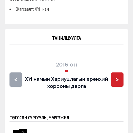
Жагсаалт: ХҮН нам
ТАНИЛЦУУЛГА
2016
он
<
>
ХҮН намын Хариуцлагын ерөнхий
Нийслэ
хорооны дарга
ТӨГССӨН СУРГУУЛЬ, МЭРГЭЖИЛ