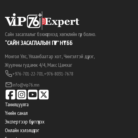
Сайн засаглалыг бэхжүүлэхэд хөгжлийн гүүр болно.
“САЙН ЗАСАГЛАЛЫН ГҮҮР” НҮТББ
Монгол Улс, Улаанбаатар хот, Чингэлтэй дүүрэг,
Жуулчны гудамж 4/4, Макс Цамхаг
+976-701-22-701,
+976-8031-7678
info@vip76.mn
Танилцуулга
Үнийн санал
Экспертээр бүртгүүлэх
Онлайн хэлэлцүүлэг