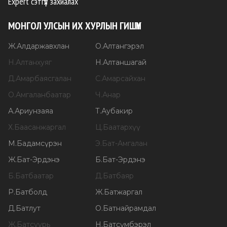
Expert сэтгүүл захиалах
МОНГОЛ УЛСЫН ИХ ХУРЛЫН ГИШҮҮН
Ж
.
Алдаржавхлан
О
.
Алтангэрэл
Н
.
Алтанхуяг
Н
.
Алтаншагай
Д
.
Амарбаясгалан
С
.
Амарсайхан
О
.
Амгаланбаатар
Ч
.
Анар
А
.
Ариунзаяа
Т
.
Аубакир
Х
.
Баасанжаргал
Ц
.
Баатархүү
М
.
Бадамсүрэн
Э
.
Бат-Амгалан
Ж
.
Бат-Эрдэнэ
Б
.
Бат-Эрдэнэ
Б
.
Батбаатар
Д
.
Батбаяр
Р
.
Батболд
Ж
.
Батжаргал
Д
.
Батлут
О
.
Батнайрамдал
Ж
.
Батсуурь
Н
.
Батсүмбэрэл