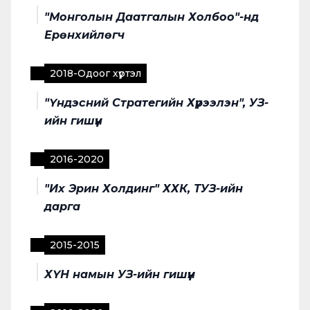
"Монголын Даатгалын Холбоо"-нд
Ерөнхийлөгч
2018
-
Одоог хүртэл
"Үндэсний Стратегийн Хүрээлэн", УЗ-
ийн гишүүн
2016
-
2020
"Их Эрин Холдинг" ХХК, ТУЗ-ийн
дарга
2015
-
2015
ХҮН намын УЗ-ийн гишүүн