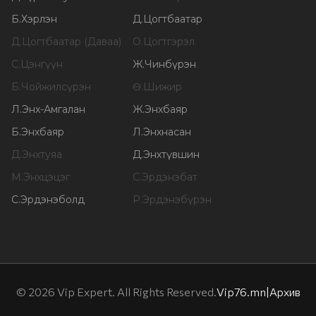
Б
.
Хэрлэн
Д
.
Цогтбаатар
Д
.
Цогтбаатар (Даваа)
О
.
Цогтгэрэл
С
.
Цэнгүүн
Ж
.
Чинбүрэн
Б
.
Чойжилсүрэн
Ө
.
Шижир
Л
.
Энх-Амгалан
Ж
.
Энхбаяр
Б
.
Энхбаяр
Л
.
Энхнасан
Д
.
Энхтуяа
Д
.
Энхтүвшин
М
.
Энхцэцэг
С
.
Эрдэнэбат
С
.
Эрдэнэболд
Р
.
Эрдэнэбүрэн
©
2026
Vip Expert. All Rights Reserved.
Vip76.mn
|
Архив