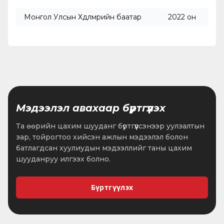
Монгол Улсын Хөдөлмөрийн баатар
2022 он
Мэдээлэл авахаар бүртгүүлэх
Та өөрийн цахим шууданг бүртгүүлсэнээр уулзалтын
зар, тойрогтоо хийсэн ажлын мэдээлэл болон
батлагдсан хуулиудын мэдээллийг таны цахим
шууданруу илгээх болно.
Бүртгүүлэх