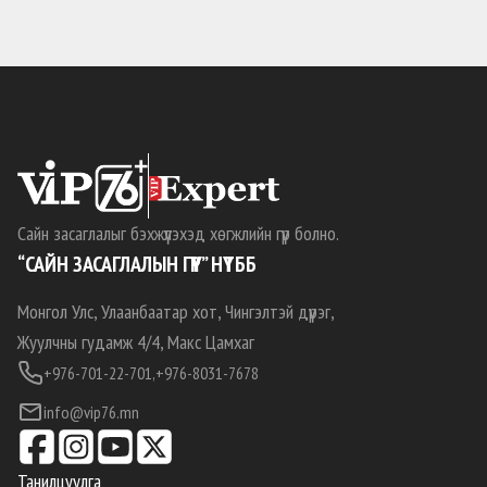
Сайн засаглалыг бэхжүүлэхэд хөгжлийн гүүр болно.
“САЙН ЗАСАГЛАЛЫН ГҮҮР” НҮТББ
Монгол Улс, Улаанбаатар хот, Чингэлтэй дүүрэг,
Жуулчны гудамж 4/4, Макс Цамхаг
+976-701-22-701,
+976-8031-7678
info@vip76.mn
Танилцуулга