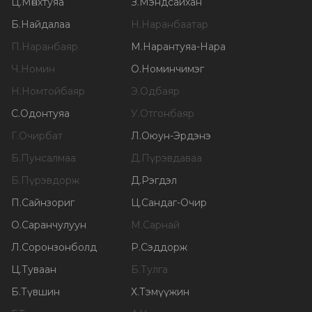
Ц
.
Мөнхтуяа
З
.
Мэндсайхан
Б
.
Найдалаа
Н
.
Наранбаатар
П
.
Наранбаяр
М
.
Нарантуяа-Нара
Ч
.
Номин
О
.
Номинчимэг
Н
.
Номтойбаяр
Э
.
Одбаяр
С
.
Одонтуяа
У
.
Отгонбаяр
Г
.
Очирбат
Л
.
Оюун-Эрдэнэ
Б
.
Пунсалмаа
Д
.
Пүрэвдаваа
Б
.
Пүрэвдорж
Д
.
Рэгдэл
П
.
Сайнзориг
Ц
.
Сандаг-Очир
О
.
Саранчулуун
М
.
Сарнай
Л
.
Соронзонболд
Р
.
Сэддорж
Ц
.
Туваан
Б
.
Тулга
Б
.
Түвшин
Х
.
Тэмүүжин