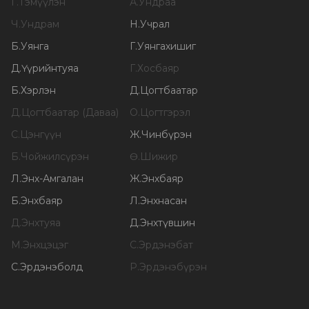
Г
.
Тэмүүлэн
А
.
Ундраа
Ч
.
Ундрам
Н
.
Учрал
Б
.
Уянга
Г
.
Уянгахишиг
Д
.
Үүрийнтуяа
Г
.
Хосбаяр
Б
.
Хэрлэн
Д
.
Цогтбаатар
Д
.
Цогтбаатар (Даваа)
О
.
Цогтгэрэл
С
.
Цэнгүүн
Ж
.
Чинбүрэн
Б
.
Чойжилсүрэн
Ө
.
Шижир
Л
.
Энх-Амгалан
Ж
.
Энхбаяр
Б
.
Энхбаяр
Л
.
Энхнасан
Д
.
Энхтуяа
Д
.
Энхтүвшин
М
.
Энхцэцэг
С
.
Эрдэнэбат
С
.
Эрдэнэболд
Р
.
Эрдэнэбүрэн