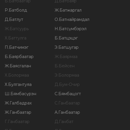
Б
.
Батбаатар
Д
.
Батбаяр
Р
.
Батболд
Ж
.
Батжаргал
Д
.
Батлут
О
.
Батнайрамдал
Ж
.
Батсуурь
Н
.
Батсүмбэрэл
Х
.
Баттулга
Б
.
Батцэцэг
П
.
Батчимэг
Э
.
Батшугар
Б
.
Баярбаатар
Ж
.
Баярмаа
Ж
.
Баясгалан
Б
.
Бейсен
Х
.
Болормаа
Э
.
Болормаа
Х
.
Булгантуяа
Д
.
Бум-Очир
Ш
.
Бямбасүрэн
С
.
Бямбацогт
Ж
.
Галбадрах
С
.
Ганбаатар
Ж
.
Ганбаатар
А
.
Ганбаатар
Г
.
Ганбаатар
Д
.
Ганбат