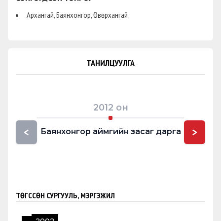
Архангай, Баянхонгор, Өвөрхангай
ТАНИЛЦУУЛГА
2012
он
<
>
Баянхонгор аймгийн засаг дарга
Мон
г
ТӨГССӨН СУРГУУЛЬ, МЭРГЭЖИЛ