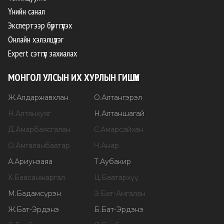
Үнийн санал
Экспертээр бүртгүүлэх
Онлайн хэлэлцүүлэг
Expert сэтгүүл захиалах
МОНГОЛ УЛСЫН ИХ ХУРЛЫН ГИШҮҮН
Ж
.
Алдаржавхлан
О
.
Алтангэрэл
Н
.
Алтанхуяг
Н
.
Алтаншагай
Д
.
Амарбаясгалан
С
.
Амарсайхан
О
.
Амгаланбаатар
Ч
.
Анар
А
.
Ариунзаяа
Т
.
Аубакир
Х
.
Баасанжаргал
Ц
.
Баатархүү
М
.
Бадамсүрэн
Э
.
Бат-Амгалан
Ж
.
Бат-Эрдэнэ
Б
.
Бат-Эрдэнэ