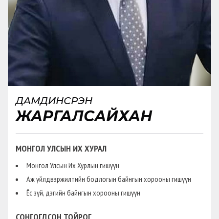
ДАМДИНСҮРЭН
ЖАРГАЛСАЙХАН
МОНГОЛ УЛСЫН ИХ ХУРАЛ
Монгол Улсын Их Хурлын гишүүн
Аж үйлдвэржилтийн бодлогын байнгын хорооны гишүүн
Ёс зүй, дэгийн байнгын хорооны гишүүн
СОНГОГДСОН ТОЙРОГ