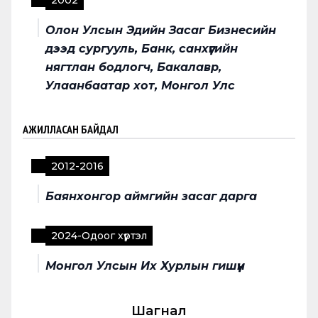
2002
Олон Улсын Эдийн Засаг Бизнесийн
дээд сургууль, Банк, санхүүгийн
нягтлан бодлогч, Бакалавр,
Улаанбаатар хот, Монгол Улс
АЖИЛЛАСАН БАЙДАЛ
2012
-
2016
Баянхонгор аймгийн засаг дарга
2024
-
Одоог хүртэл
Монгол Улсын Их Хурлын гишүүн
Шагнал