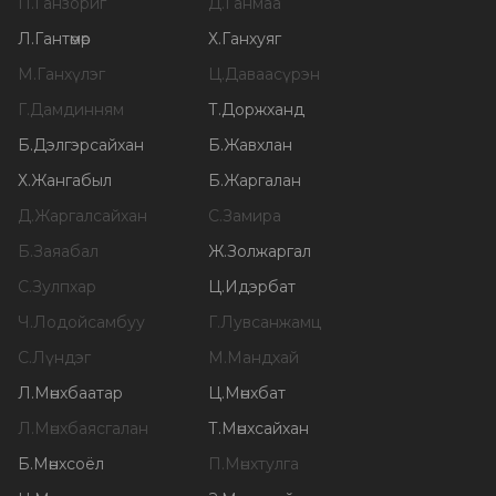
П
.
Ганзориг
Д
.
Ганмаа
Л
.
Гантөмөр
Х
.
Ганхуяг
М
.
Ганхүлэг
Ц
.
Даваасүрэн
Г
.
Дамдинням
Т
.
Доржханд
Б
.
Дэлгэрсайхан
Б
.
Жавхлан
Х
.
Жангабыл
Б
.
Жаргалан
Д
.
Жаргалсайхан
С
.
Замира
Б
.
Заяабал
Ж
.
Золжаргал
С
.
Зулпхар
Ц
.
Идэрбат
Ч
.
Лодойсамбуу
Г
.
Лувсанжамц
С
.
Лүндэг
М
.
Мандхай
Л
.
Мөнхбаатар
Ц
.
Мөнхбат
Л
.
Мөнхбаясгалан
Т
.
Мөнхсайхан
Б
.
Мөнхсоёл
П
.
Мөнхтулга