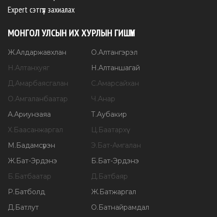
Expert сэтгүүл захиалах
МОНГОЛ УЛСЫН ИХ ХУРЛЫН ГИШҮҮН
Ж
.
Алдаржавхлан
О
.
Алтангэрэл
Н
.
Алтанхуяг
Н
.
Алтаншагай
Д
.
Амарбаясгалан
С
.
Амарсайхан
О
.
Амгаланбаатар
Ч
.
Анар
А
.
Ариунзаяа
Т
.
Аубакир
Х
.
Баасанжаргал
Ц
.
Баатархүү
М
.
Бадамсүрэн
Э
.
Бат-Амгалан
Ж
.
Бат-Эрдэнэ
Б
.
Бат-Эрдэнэ
Б
.
Батбаатар
Д
.
Батбаяр
Р
.
Батболд
Ж
.
Батжаргал
Д
.
Батлут
О
.
Батнайрамдал