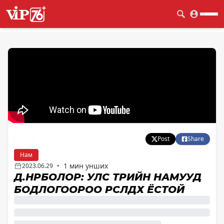
Post
Share
Нам
1 мин унших
2023.06.29
•
Д.ӨНӨРБОЛОР: УЛС ТӨРИЙН НАМУУД
БОДЛОГООРОО ӨРСӨЛДӨХ ЁСТОЙ