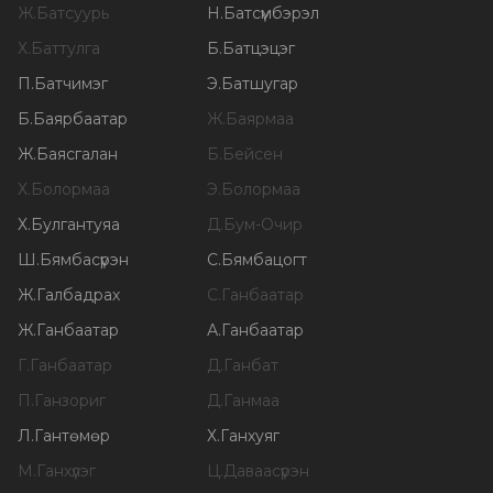
Ж
.
Батсуурь
Н
.
Батсүмбэрэл
Х
.
Баттулга
Б
.
Батцэцэг
П
.
Батчимэг
Э
.
Батшугар
Б
.
Баярбаатар
Ж
.
Баярмаа
Ж
.
Баясгалан
Б
.
Бейсен
Х
.
Болормаа
Э
.
Болормаа
Х
.
Булгантуяа
Д
.
Бум-Очир
Ш
.
Бямбасүрэн
С
.
Бямбацогт
Ж
.
Галбадрах
С
.
Ганбаатар
Ж
.
Ганбаатар
А
.
Ганбаатар
Г
.
Ганбаатар
Д
.
Ганбат
П
.
Ганзориг
Д
.
Ганмаа
Л
.
Гантөмөр
Х
.
Ганхуяг
М
.
Ганхүлэг
Ц
.
Даваасүрэн