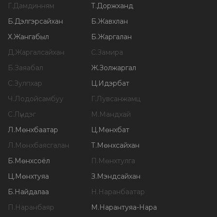
Г
.
Дамдинням
Т
.
Доржханд
Б
.
Дэлгэрсайхан
Б
.
Жавхлан
Х
.
Жангабыл
Б
.
Жаргалан
Д
.
Жаргалсайхан
С
.
Замира
Б
.
Заяабал
Ж
.
Золжаргал
С
.
Зулпхар
Ц
.
Идэрбат
Ч
.
Лодойсамбуу
Г
.
Лувсанжамц
С
.
Лүндэг
М
.
Мандхай
Л
.
Мөнхбаатар
Ц
.
Мөнхбат
Л
.
Мөнхбаясгалан
Т
.
Мөнхсайхан
Б
.
Мөнхсоёл
П
.
Мөнхтулга
Ц
.
Мөнхтуяа
З
.
Мэндсайхан
Б
.
Найдалаа
Н
.
Наранбаатар
П
.
Наранбаяр
М
.
Нарантуяа-Нара