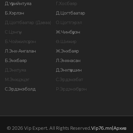
Д
.
Үүрийнтуяа
Г
.
Хосбаяр
Б
.
Хэрлэн
Д
.
Цогтбаатар
Д
.
Цогтбаатар (Даваа)
О
.
Цогтгэрэл
С
.
Цэнгүүн
Ж
.
Чинбүрэн
Б
.
Чойжилсүрэн
Ө
.
Шижир
Л
.
Энх-Амгалан
Ж
.
Энхбаяр
Б
.
Энхбаяр
Л
.
Энхнасан
Д
.
Энхтуяа
Д
.
Энхтүвшин
М
.
Энхцэцэг
С
.
Эрдэнэбат
С
.
Эрдэнэболд
Р
.
Эрдэнэбүрэн
©
2026
Vip Expert. All Rights Reserved.
Vip76.mn
|
Архив