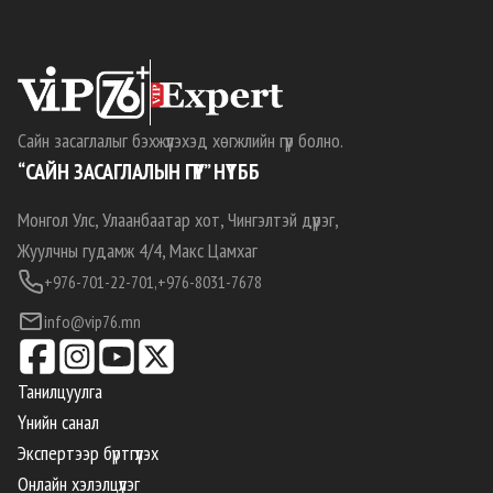
Сайн засаглалыг бэхжүүлэхэд хөгжлийн гүүр болно.
“САЙН ЗАСАГЛАЛЫН ГҮҮР” НҮТББ
Монгол Улс, Улаанбаатар хот, Чингэлтэй дүүрэг,
Жуулчны гудамж 4/4, Макс Цамхаг
+976-701-22-701,
+976-8031-7678
info@vip76.mn
Танилцуулга
Үнийн санал
Экспертээр бүртгүүлэх
Онлайн хэлэлцүүлэг