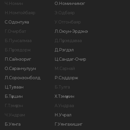
Ч
.
Номин
О
.
Номинчимэг
Н
.
Номтойбаяр
Э
.
Одбаяр
С
.
Одонтуяа
У
.
Отгонбаяр
Г
.
Очирбат
Л
.
Оюун-Эрдэнэ
Б
.
Пунсалмаа
Д
.
Пүрэвдаваа
Б
.
Пүрэвдорж
Д
.
Рэгдэл
П
.
Сайнзориг
Ц
.
Сандаг-Очир
О
.
Саранчулуун
М
.
Сарнай
Л
.
Соронзонболд
Р
.
Сэддорж
Ц
.
Туваан
Б
.
Тулга
Б
.
Түвшин
Х
.
Тэмүүжин
Г
.
Тэмүүлэн
А
.
Ундраа
Ч
.
Ундрам
Н
.
Учрал
Б
.
Уянга
Г
.
Уянгахишиг