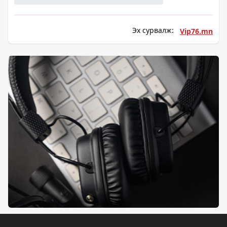
Эх сурвалж:
Vip76.mn