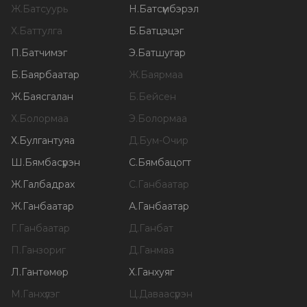
Ж
.
Батсуурь
Н
.
Батсүмбэрэл
Х
.
Баттулга
Б
.
Батцэцэг
П
.
Батчимэг
Э
.
Батшугар
Б
.
Баярбаатар
Ж
.
Баярмаа
Ж
.
Баясгалан
Б
.
Бейсен
Х
.
Болормаа
Э
.
Болормаа
Х
.
Булгантуяа
Д
.
Бум-Очир
Ш
.
Бямбасүрэн
С
.
Бямбацогт
Ж
.
Галбадрах
С
.
Ганбаатар
Ж
.
Ганбаатар
А
.
Ганбаатар
Г
.
Ганбаатар
Д
.
Ганбат
П
.
Ганзориг
Д
.
Ганмаа
Л
.
Гантөмөр
Х
.
Ганхуяг
М
.
Ганхүлэг
Ц
.
Даваасүрэн