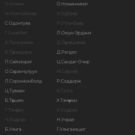
Ч
.
Номин
О
.
Номинчимэг
Н
.
Номтойбаяр
Э
.
Одбаяр
С
.
Одонтуяа
У
.
Отгонбаяр
Г
.
Очирбат
Л
.
Оюун-Эрдэнэ
Б
.
Пунсалмаа
Д
.
Пүрэвдаваа
Б
.
Пүрэвдорж
Д
.
Рэгдэл
П
.
Сайнзориг
Ц
.
Сандаг-Очир
О
.
Саранчулуун
М
.
Сарнай
Л
.
Соронзонболд
Р
.
Сэддорж
Ц
.
Туваан
Б
.
Тулга
Б
.
Түвшин
Х
.
Тэмүүжин
Г
.
Тэмүүлэн
А
.
Ундраа
Ч
.
Ундрам
Н
.
Учрал
Б
.
Уянга
Г
.
Уянгахишиг