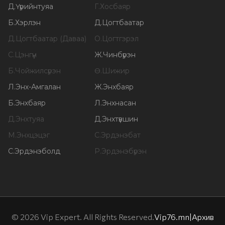
Д
.
Үүрийнтуяа
Г
.
Хосбаяр
Б
.
Хэрлэн
Д
.
Цогтбаатар
Д
.
Цогтбаатар (Даваа)
О
.
Цогтгэрэл
С
.
Цэнгүүн
Ж
.
Чинбүрэн
Б
.
Чойжилсүрэн
Ө
.
Шижир
Л
.
Энх-Амгалан
Ж
.
Энхбаяр
Б
.
Энхбаяр
Л
.
Энхнасан
Д
.
Энхтуяа
Д
.
Энхтүвшин
М
.
Энхцэцэг
С
.
Эрдэнэбат
С
.
Эрдэнэболд
Р
.
Эрдэнэбүрэн
©
2026
Vip Expert. All Rights Reserved.
Vip76.mn
|
Архив