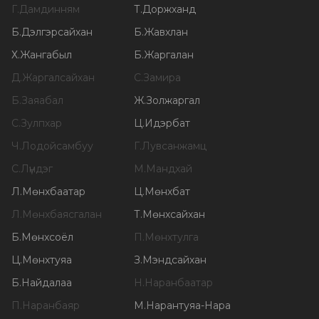
Г
.
Дамдинням
Т
.
Доржханд
Б
.
Дэлгэрсайхан
Б
.
Жавхлан
Х
.
Жангабыл
Б
.
Жаргалан
Д
.
Жаргалсайхан
С
.
Замира
Б
.
Заяабал
Ж
.
Золжаргал
С
.
Зулпхар
Ц
.
Идэрбат
Ч
.
Лодойсамбуу
Г
.
Лувсанжамц
С
.
Лүндэг
М
.
Мандхай
Л
.
Мөнхбаатар
Ц
.
Мөнхбат
Л
.
Мөнхбаясгалан
Т
.
Мөнхсайхан
Б
.
Мөнхсоёл
П
.
Мөнхтулга
Ц
.
Мөнхтуяа
З
.
Мэндсайхан
Б
.
Найдалаа
Н
.
Наранбаатар
П
.
Наранбаяр
М
.
Нарантуяа-Нара