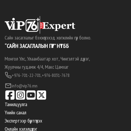
Сайн засаглалыг бэхжүүлэхэд хөгжлийн гүүр болно.
“САЙН ЗАСАГЛАЛЫН ГҮҮР” НҮТББ
Монгол Улс, Улаанбаатар хот, Чингэлтэй дүүрэг,
Жуулчны гудамж 4/4, Макс Цамхаг
+976-701-22-701,
+976-8031-7678
info@vip76.mn
Танилцуулга
Үнийн санал
Экспертээр бүртгүүлэх
Онлайн хэлэлцүүлэг