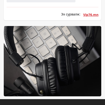
Эх сурвалж:
Vip76.mn