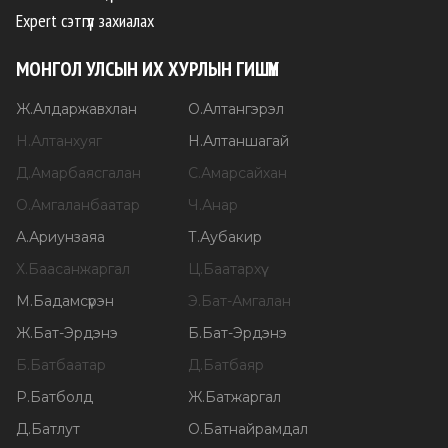
Expert сэтгүүл захиалах
МОНГОЛ УЛСЫН ИХ ХУРЛЫН ГИШҮҮН
Ж
.
Алдаржавхлан
О
.
Алтангэрэл
Н
.
Алтанхуяг
Н
.
Алтаншагай
Д
.
Амарбаясгалан
С
.
Амарсайхан
О
.
Амгаланбаатар
Ч
.
Анар
А
.
Ариунзаяа
Т
.
Аубакир
Х
.
Баасанжаргал
Ц
.
Баатархүү
М
.
Бадамсүрэн
Э
.
Бат-Амгалан
Ж
.
Бат-Эрдэнэ
Б
.
Бат-Эрдэнэ
Б
.
Батбаатар
Д
.
Батбаяр
Р
.
Батболд
Ж
.
Батжаргал
Д
.
Батлут
О
.
Батнайрамдал