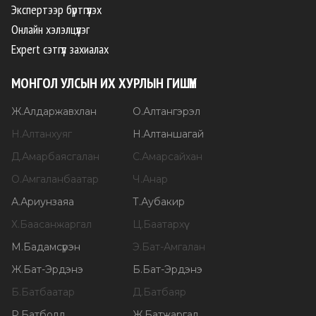
Экспертээр бүртгүүлэх
Онлайн хэлэлцүүлэг
Expert сэтгүүл захиалах
МОНГОЛ УЛСЫН ИХ ХУРЛЫН ГИШҮҮН
Ж
.
Алдаржавхлан
О
.
Алтангэрэл
Н
.
Алтанхуяг
Н
.
Алтаншагай
Д
.
Амарбаясгалан
С
.
Амарсайхан
О
.
Амгаланбаатар
Ч
.
Анар
А
.
Ариунзаяа
Т
.
Аубакир
Х
.
Баасанжаргал
Ц
.
Баатархүү
М
.
Бадамсүрэн
Э
.
Бат-Амгалан
Ж
.
Бат-Эрдэнэ
Б
.
Бат-Эрдэнэ
Б
.
Батбаатар
Д
.
Батбаяр
Р
.
Батболд
Ж
.
Батжаргал