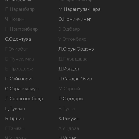
П
.
Наранбаяр
М
.
Нарантуяа-Нара
Ч
.
Номин
О
.
Номинчимэг
Н
.
Номтойбаяр
Э
.
Одбаяр
С
.
Одонтуяа
У
.
Отгонбаяр
Г
.
Очирбат
Л
.
Оюун-Эрдэнэ
Б
.
Пунсалмаа
Д
.
Пүрэвдаваа
Б
.
Пүрэвдорж
Д
.
Рэгдэл
П
.
Сайнзориг
Ц
.
Сандаг-Очир
О
.
Саранчулуун
М
.
Сарнай
Л
.
Соронзонболд
Р
.
Сэддорж
Ц
.
Туваан
Б
.
Тулга
Б
.
Түвшин
Х
.
Тэмүүжин
Г
.
Тэмүүлэн
А
.
Ундраа
Ч
.
Ундрам
Н
.
Учрал