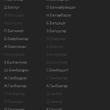
Д
.
Батлут
О
.
Батнайрамдал
Ж
.
Батсуурь
Н
.
Батсүмбэрэл
Х
.
Баттулга
Б
.
Батцэцэг
П
.
Батчимэг
Э
.
Батшугар
Б
.
Баярбаатар
Ж
.
Баярмаа
Ж
.
Баясгалан
Б
.
Бейсен
Х
.
Болормаа
Э
.
Болормаа
Х
.
Булгантуяа
Д
.
Бум-Очир
Ш
.
Бямбасүрэн
С
.
Бямбацогт
Ж
.
Галбадрах
С
.
Ганбаатар
Ж
.
Ганбаатар
А
.
Ганбаатар
Г
.
Ганбаатар
Д
.
Ганбат
П
.
Ганзориг
Д
.
Ганмаа
Л
.
Гантөмөр
Х
.
Ганхуяг