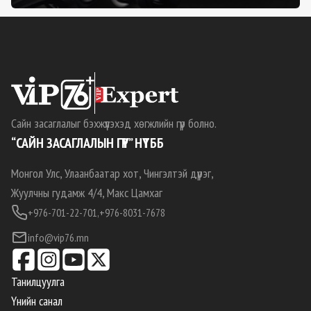
Сайн засаглалыг бэхжүүлэхэд хөгжлийн гүүр болно.
“САЙН ЗАСАГЛАЛЫН ГҮҮР” НҮТББ
Монгол Улс, Улаанбаатар хот, Чингэлтэй дүүрэг,
Жуулчны гудамж 4/4, Макс Цамхаг
+976-701-22-701,
+976-8031-7678
info@vip76.mn
Танилцуулга
Үнийн санал