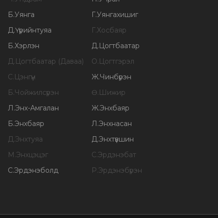
Б
.
Уянга
Г
.
Уянгахишиг
Д
.
Үүрийнтуяа
Г
.
Хосбаяр
Б
.
Хэрлэн
Д
.
Цогтбаатар
Д
.
Цогтбаатар (Даваа)
О
.
Цогтгэрэл
С
.
Цэнгүүн
Ж
.
Чинбүрэн
Б
.
Чойжилсүрэн
Ө
.
Шижир
Л
.
Энх-Амгалан
Ж
.
Энхбаяр
Б
.
Энхбаяр
Л
.
Энхнасан
Д
.
Энхтуяа
Д
.
Энхтүвшин
М
.
Энхцэцэг
С
.
Эрдэнэбат
С
.
Эрдэнэболд
Р
.
Эрдэнэбүрэн