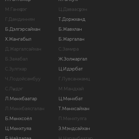
М
.
Ганхүлэг
Ц
.
Даваасүрэн
Г
.
Дамдинням
Т
.
Доржханд
Б
.
Дэлгэрсайхан
Б
.
Жавхлан
Х
.
Жангабыл
Б
.
Жаргалан
Д
.
Жаргалсайхан
С
.
Замира
Б
.
Заяабал
Ж
.
Золжаргал
С
.
Зулпхар
Ц
.
Идэрбат
Ч
.
Лодойсамбуу
Г
.
Лувсанжамц
С
.
Лүндэг
М
.
Мандхай
Л
.
Мөнхбаатар
Ц
.
Мөнхбат
Л
.
Мөнхбаясгалан
Т
.
Мөнхсайхан
Б
.
Мөнхсоёл
П
.
Мөнхтулга
Ц
.
Мөнхтуяа
З
.
Мэндсайхан
Б
.
Найдалаа
Н
.
Наранбаатар