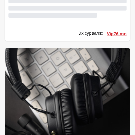
Эх сурвалж:
Vip76.mn