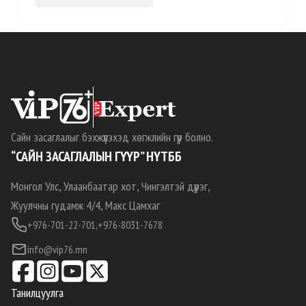
Сайн засаглалыг бэхжүүлэхэд хөгжлийн гүүр болно.
“САЙН ЗАСАГЛАЛЫН ГҮҮР” НҮТББ
Монгол Улс, Улаанбаатар хот, Чингэлтэй дүүрэг,
Жуулчны гудамж 4/4, Макс Цамхаг
+976-701-22-701,
+976-8031-7678
info@vip76.mn
Танилцуулга