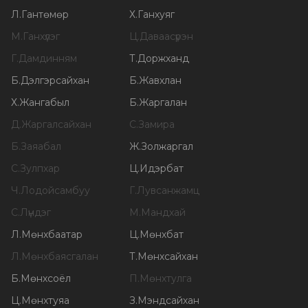
Л
.
Гантөмөр
Х
.
Ганхуяг
М
.
Ганхүлэг
Ц
.
Даваасүрэн
Г
.
Дамдинням
Т
.
Доржханд
Б
.
Дэлгэрсайхан
Б
.
Жавхлан
Х
.
Жангабыл
Б
.
Жаргалан
Д
.
Жаргалсайхан
С
.
Замира
Б
.
Заяабал
Ж
.
Золжаргал
С
.
Зулпхар
Ц
.
Идэрбат
Ч
.
Лодойсамбуу
Г
.
Лувсанжамц
С
.
Лүндэг
М
.
Мандхай
Л
.
Мөнхбаатар
Ц
.
Мөнхбат
Л
.
Мөнхбаясгалан
Т
.
Мөнхсайхан
Б
.
Мөнхсоёл
П
.
Мөнхтулга
Ц
.
Мөнхтуяа
З
.
Мэндсайхан