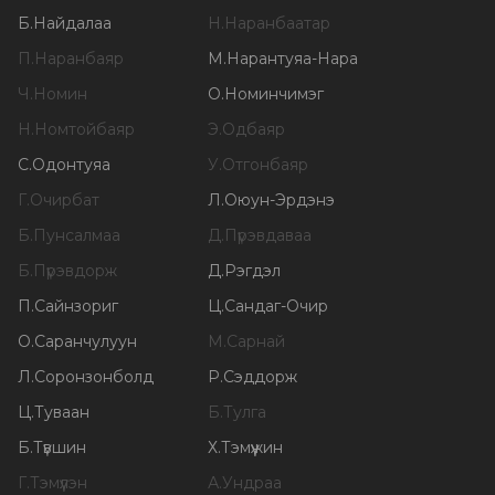
Б
.
Найдалаа
Н
.
Наранбаатар
П
.
Наранбаяр
М
.
Нарантуяа-Нара
Ч
.
Номин
О
.
Номинчимэг
Н
.
Номтойбаяр
Э
.
Одбаяр
С
.
Одонтуяа
У
.
Отгонбаяр
Г
.
Очирбат
Л
.
Оюун-Эрдэнэ
Б
.
Пунсалмаа
Д
.
Пүрэвдаваа
Б
.
Пүрэвдорж
Д
.
Рэгдэл
П
.
Сайнзориг
Ц
.
Сандаг-Очир
О
.
Саранчулуун
М
.
Сарнай
Л
.
Соронзонболд
Р
.
Сэддорж
Ц
.
Туваан
Б
.
Тулга
Б
.
Түвшин
Х
.
Тэмүүжин
Г
.
Тэмүүлэн
А
.
Ундраа