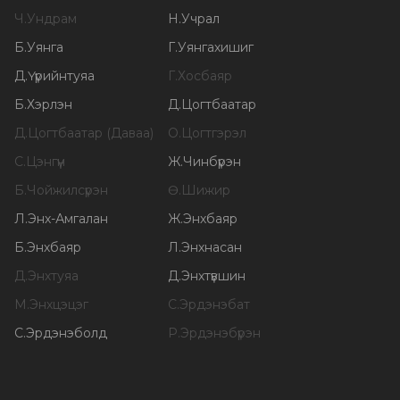
Ч
.
Ундрам
Н
.
Учрал
Б
.
Уянга
Г
.
Уянгахишиг
Д
.
Үүрийнтуяа
Г
.
Хосбаяр
Б
.
Хэрлэн
Д
.
Цогтбаатар
Д
.
Цогтбаатар (Даваа)
О
.
Цогтгэрэл
С
.
Цэнгүүн
Ж
.
Чинбүрэн
Б
.
Чойжилсүрэн
Ө
.
Шижир
Л
.
Энх-Амгалан
Ж
.
Энхбаяр
Б
.
Энхбаяр
Л
.
Энхнасан
Д
.
Энхтуяа
Д
.
Энхтүвшин
М
.
Энхцэцэг
С
.
Эрдэнэбат
С
.
Эрдэнэболд
Р
.
Эрдэнэбүрэн