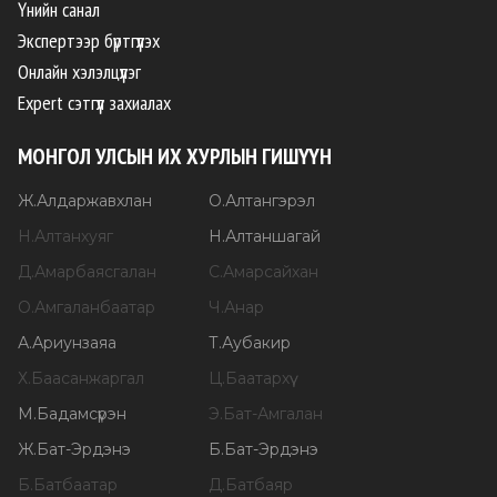
Үнийн санал
Экспертээр бүртгүүлэх
Онлайн хэлэлцүүлэг
Expert сэтгүүл захиалах
МОНГОЛ УЛСЫН ИХ ХУРЛЫН ГИШҮҮН
Ж
.
Алдаржавхлан
О
.
Алтангэрэл
Н
.
Алтанхуяг
Н
.
Алтаншагай
Д
.
Амарбаясгалан
С
.
Амарсайхан
О
.
Амгаланбаатар
Ч
.
Анар
А
.
Ариунзаяа
Т
.
Аубакир
Х
.
Баасанжаргал
Ц
.
Баатархүү
М
.
Бадамсүрэн
Э
.
Бат-Амгалан
Ж
.
Бат-Эрдэнэ
Б
.
Бат-Эрдэнэ
Б
.
Батбаатар
Д
.
Батбаяр