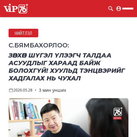
НИЙТЛЭЛ
С
.
БЯМБАХОРЛОО
:
ЗӨВХӨН ШҮГЭЛ ҮЛЭЭГЧ ТАЛДАА
АСУУДЛЫГ ХАРААД БАЙЖ
БОЛОХГҮЙ! ХУУЛЬД ТЭНЦВЭРИЙГ
ХАДГАЛАХ НЬ ЧУХАЛ
3 мин унших
2026.05.28
•