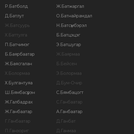
Р
.
Батболд
Ж
.
Батжаргал
Д
.
Батлут
О
.
Батнайрамдал
Ж
.
Батсуурь
Н
.
Батсүмбэрэл
Х
.
Баттулга
Б
.
Батцэцэг
П
.
Батчимэг
Э
.
Батшугар
Б
.
Баярбаатар
Ж
.
Баярмаа
Ж
.
Баясгалан
Б
.
Бейсен
Х
.
Болормаа
Э
.
Болормаа
Х
.
Булгантуяа
Д
.
Бум-Очир
Ш
.
Бямбасүрэн
С
.
Бямбацогт
Ж
.
Галбадрах
С
.
Ганбаатар
Ж
.
Ганбаатар
А
.
Ганбаатар
Г
.
Ганбаатар
Д
.
Ганбат
П
.
Ганзориг
Д
.
Ганмаа