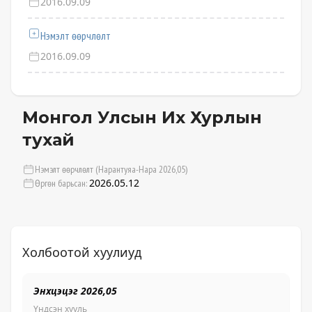
2016.09.09
Нэмэлт өөрчлөлт
2016.09.09
Монгол Улсын Их Хурлын
тухай
Нэмэлт өөрчлөлт (Нарантуяа-Нара 2026,05)
2026.05.12
Өргөн барьсан:
Холбоотой хуулиуд
Энхцэцэг 2026,05
Ж.
Үндсэн хууль
Үн