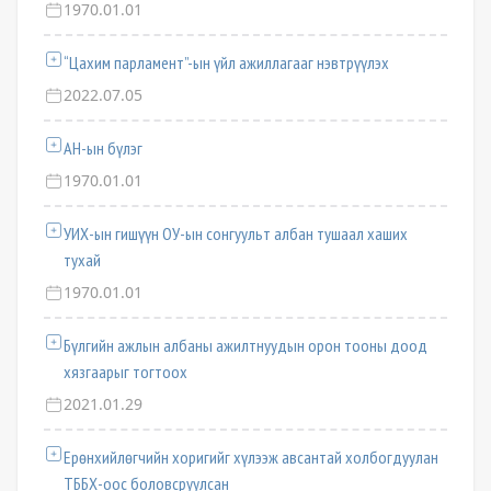
1970.01.01
“Цахим парламент”-ын үйл ажиллагааг нэвтрүүлэх
2022.07.05
АН-ын бүлэг
1970.01.01
УИХ-ын гишүүн ОУ-ын сонгуульт албан тушаал хаших
тухай
1970.01.01
Бүлгийн ажлын албаны ажилтнуудын орон тооны доод
хязгаарыг тогтоох
2021.01.29
Ерөнхийлөгчийн хоригийг хүлээж авсантай холбогдуулан
ТББХ-оос боловсруулсан