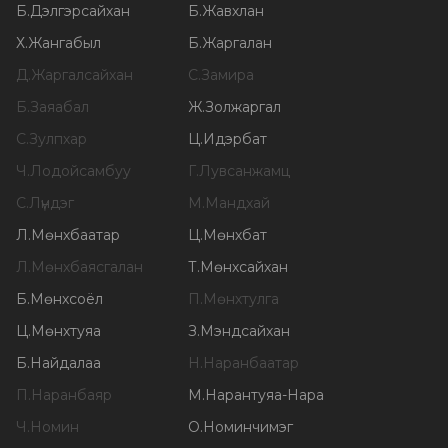
Б
.
Дэлгэрсайхан
Б
.
Жавхлан
Х
.
Жангабыл
Б
.
Жаргалан
Д
.
Жаргалсайхан
С
.
Замира
Б
.
Заяабал
Ж
.
Золжаргал
С
.
Зулпхар
Ц
.
Идэрбат
Ч
.
Лодойсамбуу
Г
.
Лувсанжамц
С
.
Лүндэг
М
.
Мандхай
Л
.
Мөнхбаатар
Ц
.
Мөнхбат
Л
.
Мөнхбаясгалан
Т
.
Мөнхсайхан
Б
.
Мөнхсоёл
П
.
Мөнхтулга
Ц
.
Мөнхтуяа
З
.
Мэндсайхан
Б
.
Найдалаа
Н
.
Наранбаатар
П
.
Наранбаяр
М
.
Нарантуяа-Нара
Ч
.
Номин
О
.
Номинчимэг