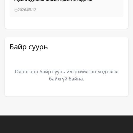
2026.05.12
Байр суурь
Одоогоор байр суурь илэрхийлсэн мэдээлэл
байхгүй байна.