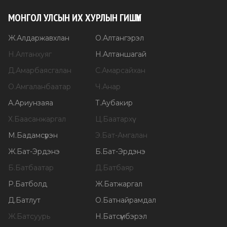
МОНГОЛ УЛСЫН ИХ ХУРЛЫН ГИШҮҮН
Ж
.
Алдаржавхлан
О
.
Алтангэрэл
Н
.
Алтанхуяг
Н
.
Алтаншагай
Д
.
Амарбаясгалан
С
.
Амарсайхан
О
.
Амгаланбаатар
Ч
.
Анар
А
.
Ариунзаяа
Т
.
Аубакир
Х
.
Баасанжаргал
Ц
.
Баатархүү
М
.
Бадамсүрэн
Э
.
Бат-Амгалан
Ж
.
Бат-Эрдэнэ
Б
.
Бат-Эрдэнэ
Б
.
Батбаатар
Д
.
Батбаяр
Р
.
Батболд
Ж
.
Батжаргал
Д
.
Батлут
О
.
Батнайрамдал
Ж
.
Батсуурь
Н
.
Батсүмбэрэл