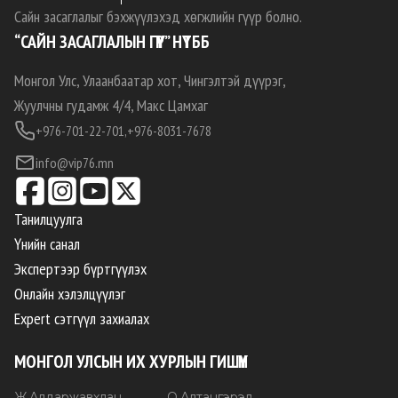
Сайн засаглалыг бэхжүүлэхэд хөгжлийн гүүр болно.
“САЙН ЗАСАГЛАЛЫН ГҮҮР” НҮТББ
Монгол Улс, Улаанбаатар хот, Чингэлтэй дүүрэг,
Жуулчны гудамж 4/4, Макс Цамхаг
+976-701-22-701,
+976-8031-7678
info@vip76.mn
Танилцуулга
Үнийн санал
Экспертээр бүртгүүлэх
Онлайн хэлэлцүүлэг
Expert сэтгүүл захиалах
МОНГОЛ УЛСЫН ИХ ХУРЛЫН ГИШҮҮН
Ж
.
Алдаржавхлан
О
.
Алтангэрэл