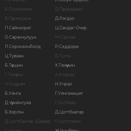
Б
.
Пунсалмаа
Д
.
Пүрэвдаваа
Б
.
Пүрэвдорж
Д
.
Рэгдэл
П
.
Сайнзориг
Ц
.
Сандаг-Очир
О
.
Саранчулуун
М
.
Сарнай
Л
.
Соронзонболд
Р
.
Сэддорж
Ц
.
Туваан
Б
.
Тулга
Б
.
Түвшин
Х
.
Тэмүүжин
Г
.
Тэмүүлэн
А
.
Ундраа
Ч
.
Ундрам
Н
.
Учрал
Б
.
Уянга
Г
.
Уянгахишиг
Д
.
Үүрийнтуяа
Г
.
Хосбаяр
Б
.
Хэрлэн
Д
.
Цогтбаатар
Д
.
Цогтбаатар (Даваа)
О
.
Цогтгэрэл
С
.
Цэнгүүн
Ж
.
Чинбүрэн