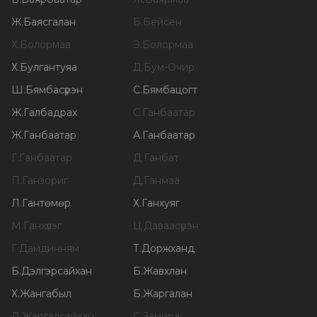
Ж
.
Баясгалан
Б
.
Бейсен
Х
.
Болормаа
Э
.
Болормаа
Х
.
Булгантуяа
Д
.
Бум-Очир
Ш
.
Бямбасүрэн
С
.
Бямбацогт
Ж
.
Галбадрах
С
.
Ганбаатар
Ж
.
Ганбаатар
А
.
Ганбаатар
Г
.
Ганбаатар
Д
.
Ганбат
П
.
Ганзориг
Д
.
Ганмаа
Л
.
Гантөмөр
Х
.
Ганхуяг
М
.
Ганхүлэг
Ц
.
Даваасүрэн
Г
.
Дамдинням
Т
.
Доржханд
Б
.
Дэлгэрсайхан
Б
.
Жавхлан
Х
.
Жангабыл
Б
.
Жаргалан
Д
.
Жаргалсайхан
С
.
Замира