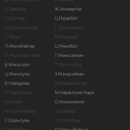
Б
.
Заяабал
Ж
.
Золжаргал
С
.
Зулпхар
Ц
.
Идэрбат
Ч
.
Лодойсамбуу
Г
.
Лувсанжамц
С
.
Лүндэг
М
.
Мандхай
Л
.
Мөнхбаатар
Ц
.
Мөнхбат
Л
.
Мөнхбаясгалан
Т
.
Мөнхсайхан
Б
.
Мөнхсоёл
П
.
Мөнхтулга
Ц
.
Мөнхтуяа
З
.
Мэндсайхан
Б
.
Найдалаа
Н
.
Наранбаатар
П
.
Наранбаяр
М
.
Нарантуяа-Нара
Ч
.
Номин
О
.
Номинчимэг
Н
.
Номтойбаяр
Э
.
Одбаяр
С
.
Одонтуяа
У
.
Отгонбаяр
Г
.
Очирбат
Л
.
Оюун-Эрдэнэ