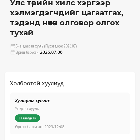
Улс төрийн хилс хэргээр
хэлмэгдэгчдийг цагаатгах,
тэдэнд нөхөн олговор олгох
тухай
Бие даасан хууль (Пүрэвдорж 2026.07)
2026.07.06
Өргөн барьсан:
Холбоотой хуулиуд
Хугацааг сунгах
Ху
Үндсэн хууль
Үн
Батлагдсан
Өргөн барьсан:
2023/12/08
Өр