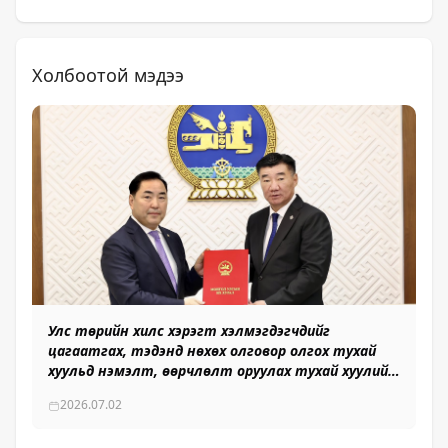
Холбоотой мэдээ
Улс төрийн хилс хэрэгт хэлмэгдэгчдийг
цагаатгах, тэдэнд нөхөх олговор олгох тухай
хуульд нэмэлт, өөрчлөлт оруулах тухай хуулийн
төсөл өргөн мэдүүлэв
2026.07.02