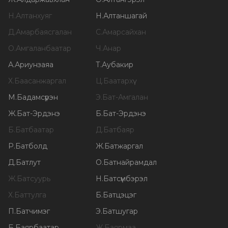
Н
.
Алтанхуяг
Н
.
Алтаншагай
Д
.
Амарбаясгалан
С
.
Амарсайхан
О
.
Амгаланбаатар
Ч
.
Анар
А
.
Ариунзаяа
Т
.
Аубакир
Х
.
Баасанжаргал
Ц
.
Баатархүү
М
.
Бадамсүрэн
Э
.
Бат-Амгалан
Ж
.
Бат-Эрдэнэ
Б
.
Бат-Эрдэнэ
Б
.
Батбаатар
Д
.
Батбаяр
Р
.
Батболд
Ж
.
Батжаргал
Д
.
Батлут
О
.
Батнайрамдал
Ж
.
Батсуурь
Н
.
Батсүмбэрэл
Х
.
Баттулга
Б
.
Батцэцэг
П
.
Батчимэг
Э
.
Батшугар
Б
.
Баярбаатар
Ж
.
Баярмаа