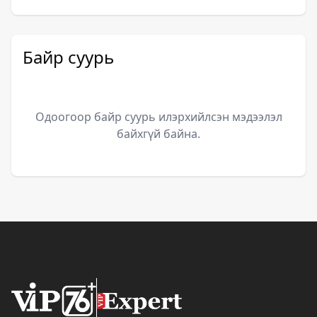
Байр суурь
Одоогоор байр суурь илэрхийлсэн мэдээлэл
байхгүй байна.