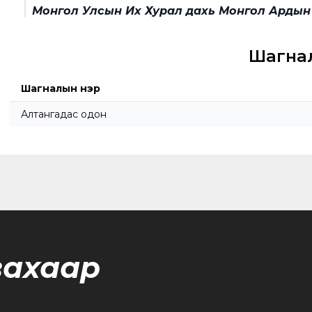
Монгол Улсын Их Хурал дахь Монгол Ардын 
Шагна
Шагналын нэр
Алтангадас одон
вахаар