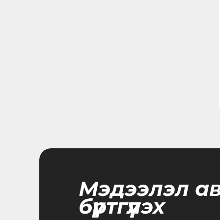
Мэдээлэл а
бүртгүүлэх