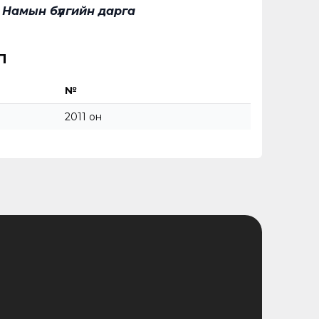
Намын бүлгийн дарга
л
№
2011 он