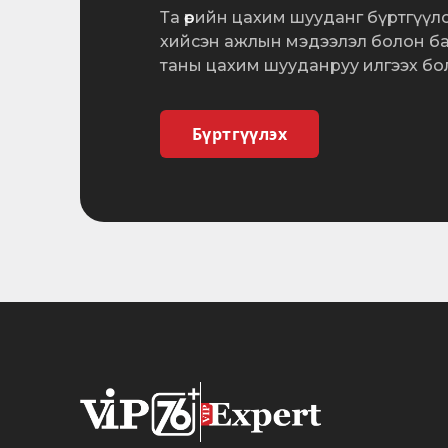
Та өөрийн цахим шууданг бүртгүүл
хийсэн ажлын мэдээлэл болон б
таны цахим шууданруу илгээх бо
Бүртгүүлэх