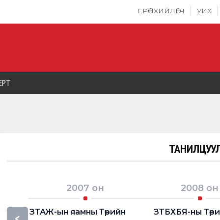
ЕРӨНХИЙЛӨГЧ
УИХ
ЕРТ
ТАНИЛЦУУЛ
2007
он
2008
он
ЗТАЖ-ын яамны Төрийн
ЗТБХБЯ-ны Төр
<