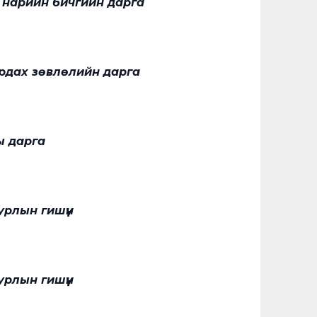
 нарийн бичгийн дарга
рдах зөвлөлийн дарга
ы дарга
рлын гишүүн
рлын гишүүн