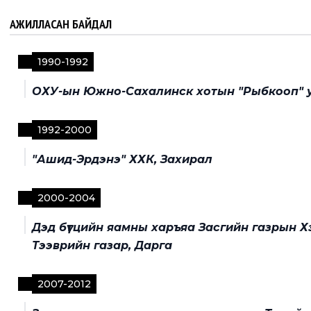
АЖИЛЛАСАН БАЙДАЛ
1990
-
1992
ОХУ-ын Южно-Сахалинск хотын "Рыбкооп" у
1992
-
2000
"Ашид-Эрдэнэ" ХХК, Захирал
2000
-
2004
Дэд бүтцийн яамны харъяа Засгийн газрын Хэ
Тээврийн газар, Дарга
2007
-
2012