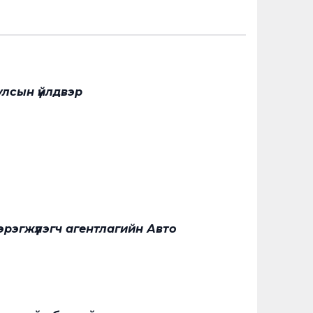
лсын үйлдвэр
рэгжүүлэгч агентлагийн Авто