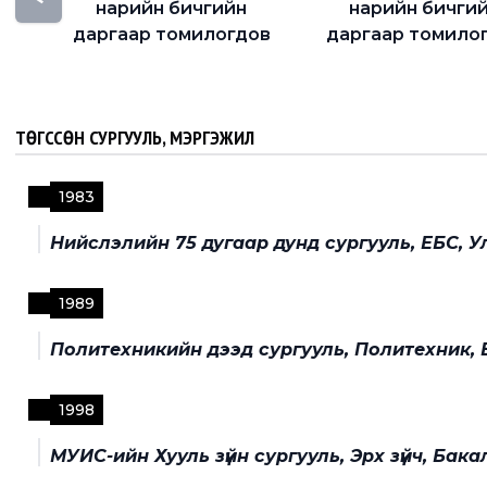
нарийн бичгийн
нарийн бичги
даргаар томилогдов
даргаар томило
ТӨГССӨН СУРГУУЛЬ, МЭРГЭЖИЛ
1983
Нийслэлийн 75 дугаар дунд сургууль, ЕБС, 
1989
Политехникийн дээд сургууль, Политехник, Ба
1998
МУИС-ийн Хууль зүйн сургууль, Эрх зүйч, Бак