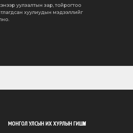
сэнээр уулзалтын зар, тойрогтоо
атлагдсан хуулиудын мэдээллийг
лно.
МОНГОЛ УЛСЫН ИХ ХУРЛЫН ГИШҮҮН