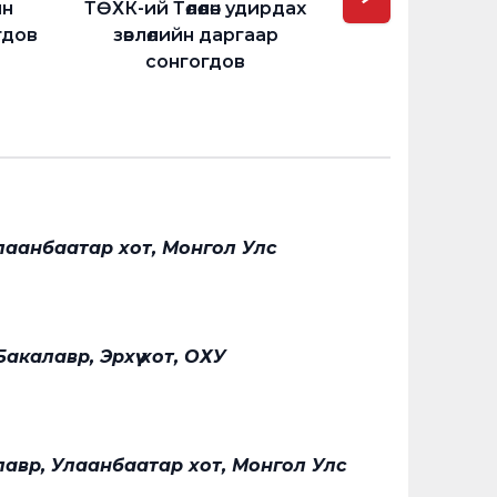
йн
ТӨХК-ий Төлөөлөн удирдах
ын даргаар со
гдов
зөвлөлийн даргаар
сонгогдов
Улаанбаатар хот, Монгол Улс
калавр, Эрхүү хот, ОХУ
алавр, Улаанбаатар хот, Монгол Улс