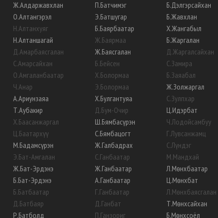
Ж
.
Алдаржавхлан
П
.
Батчимэг
Б
.
Дэлгэрсайхан
О
.
Алтангэрэл
Э
.
Батшугар
Б
.
Жавхлан
Н
.
Алтанхуяг
Б
.
Баярбаатар
Х
.
Жангабыл
Н
.
Алтаншагай
Ж
.
Баярмаа
Б
.
Жаргалан
Д
.
Амарбаясгалан
Ж
.
Баясгалан
Д
.
Жаргалсайхан
С
.
Амарсайхан
Б
.
Бейсен
С
.
Замира
О
.
Амгаланбаатар
Х
.
Болормаа
Б
.
Заяабал
Ч
.
Анар
Э
.
Болормаа
Ж
.
Золжаргал
А
.
Ариунзаяа
Х
.
Булгантуяа
С
.
Зулпхар
Т
.
Аубакир
Д
.
Бум-Очир
Ц
.
Идэрбат
Х
.
Баасанжаргал
Ш
.
Бямбасүрэн
Ч
.
Лодойсамбуу
Ц
.
Баатархүү
С
.
Бямбацогт
Г
.
Лувсанжамц
М
.
Бадамсүрэн
Ж
.
Галбадрах
С
.
Лүндэг
Э
.
Бат-Амгалан
С
.
Ганбаатар
М
.
Мандхай
Ж
.
Бат-Эрдэнэ
Ж
.
Ганбаатар
Л
.
Мөнхбаатар
Б
.
Бат-Эрдэнэ
А
.
Ганбаатар
Ц
.
Мөнхбат
Б
.
Батбаатар
Г
.
Ганбаатар
Л
.
Мөнхбаясгалан
Д
.
Батбаяр
Д
.
Ганбат
Т
.
Мөнхсайхан
Р
.
Батболд
П
.
Ганзориг
Б
.
Мөнхсоёл