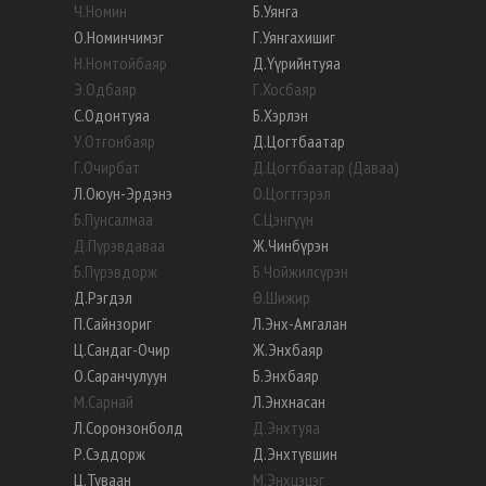
Ч
.
Номин
Б
.
Уянга
О
.
Номинчимэг
Г
.
Уянгахишиг
Н
.
Номтойбаяр
Д
.
Үүрийнтуяа
Э
.
Одбаяр
Г
.
Хосбаяр
С
.
Одонтуяа
Б
.
Хэрлэн
У
.
Отгонбаяр
Д
.
Цогтбаатар
Г
.
Очирбат
Д
.
Цогтбаатар (Даваа)
Л
.
Оюун-Эрдэнэ
О
.
Цогтгэрэл
Б
.
Пунсалмаа
С
.
Цэнгүүн
Д
.
Пүрэвдаваа
Ж
.
Чинбүрэн
Б
.
Пүрэвдорж
Б
.
Чойжилсүрэн
Д
.
Рэгдэл
Ө
.
Шижир
П
.
Сайнзориг
Л
.
Энх-Амгалан
Ц
.
Сандаг-Очир
Ж
.
Энхбаяр
О
.
Саранчулуун
Б
.
Энхбаяр
М
.
Сарнай
Л
.
Энхнасан
Л
.
Соронзонболд
Д
.
Энхтуяа
Р
.
Сэддорж
Д
.
Энхтүвшин
Ц
.
Туваан
М
.
Энхцэцэг