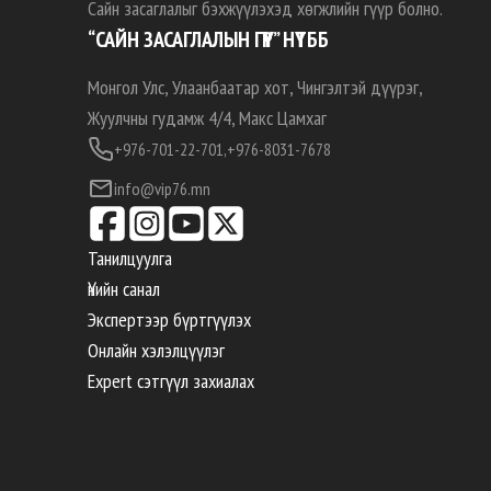
Сайн засаглалыг бэхжүүлэхэд хөгжлийн гүүр болно.
“САЙН ЗАСАГЛАЛЫН ГҮҮР” НҮТББ
Монгол Улс, Улаанбаатар хот, Чингэлтэй дүүрэг,
Жуулчны гудамж 4/4, Макс Цамхаг
+976-701-22-701,
+976-8031-7678
info@vip76.mn
Танилцуулга
Үнийн санал
Экспертээр бүртгүүлэх
Онлайн хэлэлцүүлэг
Expert сэтгүүл захиалах