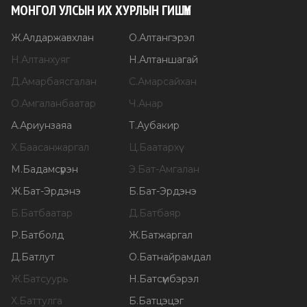
МОНГОЛ УЛСЫН ИХ ХУРЛЫН ГИШҮҮН
Ж
.
Алдаржавхлан
О
.
Алтангэрэл
Н
.
Алтанхуяг
Н
.
Алтаншагай
Д
.
Амарбаясгалан
С
.
Амарсайхан
О
.
Амгаланбаатар
Ч
.
Анар
А
.
Ариунзаяа
Т
.
Аубакир
Х
.
Баасанжаргал
Ц
.
Баатархүү
М
.
Бадамсүрэн
Э
.
Бат-Амгалан
Ж
.
Бат-Эрдэнэ
Б
.
Бат-Эрдэнэ
Б
.
Батбаатар
Д
.
Батбаяр
Р
.
Батболд
Ж
.
Батжаргал
Д
.
Батлут
О
.
Батнайрамдал
Ж
.
Батсуурь
Н
.
Батсүмбэрэл
Х
.
Баттулга
Б
.
Батцэцэг