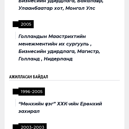
Бизнесийн удирдлага, Бакалавр,
Улаанбаатар хот, Монгол Улс
2005
Голландын Маастрихтийн
менежментийн их сургууль ,
Бизнесийн удирдлага, Магистр,
Голланд , Нидерланд
АЖИЛЛАСАН БАЙДАЛ
1996
-
2005
“Мөнхийн үсэг” ХХК-ийн Ерөнхий
захирал
2003
-
2003