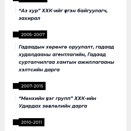
“Аз хур” ХХК-ийг үүсгэн байгуулагч,
захирал
2005
-
2007
Гадаадын хөрөнгө оруулалт, гадаад
худалдааны агентлагийн, Гадаад
сурталчилгаа хамтын ажиллагааны
хэлтсийн дарга
2007
-
2015
“Мөнхийн үсэг групп” ХХК-ийн
Удирдах зөвлөлийн дарга
2010
-
2011