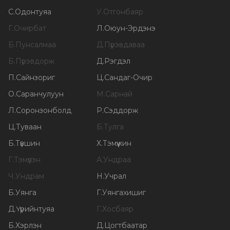
С
.
Одонтуяа
У
.
Отгонбаяр
Г
.
Очирбат
Л
.
Оюун-Эрдэнэ
Б
.
Пунсалмаа
Д
.
Пүрэвдаваа
Б
.
Пүрэвдорж
Д
.
Рэгдэл
П
.
Сайнзориг
Ц
.
Сандаг-Очир
О
.
Саранчулуун
М
.
Сарнай
Л
.
Соронзонболд
Р
.
Сэддорж
Ц
.
Туваан
Б
.
Тулга
Б
.
Түвшин
Х
.
Тэмүүжин
Г
.
Тэмүүлэн
А
.
Ундраа
Ч
.
Ундрам
Н
.
Учрал
Б
.
Уянга
Г
.
Уянгахишиг
Д
.
Үүрийнтуяа
Г
.
Хосбаяр
Б
.
Хэрлэн
Д
.
Цогтбаатар