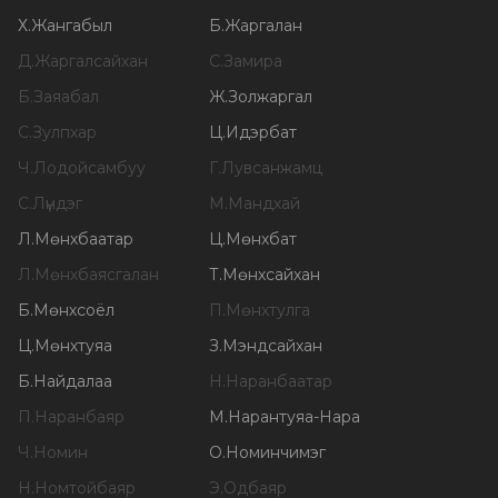
Х
.
Жангабыл
Б
.
Жаргалан
Д
.
Жаргалсайхан
С
.
Замира
Б
.
Заяабал
Ж
.
Золжаргал
С
.
Зулпхар
Ц
.
Идэрбат
Ч
.
Лодойсамбуу
Г
.
Лувсанжамц
С
.
Лүндэг
М
.
Мандхай
Л
.
Мөнхбаатар
Ц
.
Мөнхбат
Л
.
Мөнхбаясгалан
Т
.
Мөнхсайхан
Б
.
Мөнхсоёл
П
.
Мөнхтулга
Ц
.
Мөнхтуяа
З
.
Мэндсайхан
Б
.
Найдалаа
Н
.
Наранбаатар
П
.
Наранбаяр
М
.
Нарантуяа-Нара
Ч
.
Номин
О
.
Номинчимэг
Н
.
Номтойбаяр
Э
.
Одбаяр