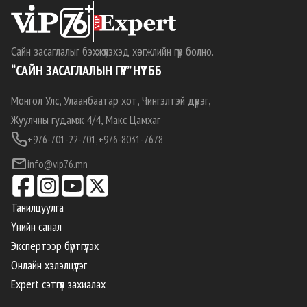
Сайн засаглалыг бэхжүүлэхэд хөгжлийн гүүр болно.
“САЙН ЗАСАГЛАЛЫН ГҮҮР” НҮТББ
Монгол Улс, Улаанбаатар хот, Чингэлтэй дүүрэг,
Жуулчны гудамж 4/4, Макс Цамхаг
+976-701-22-701,
+976-8031-7678
info@vip76.mn
Танилцуулга
Үнийн санал
Экспертээр бүртгүүлэх
Онлайн хэлэлцүүлэг
Expert сэтгүүл захиалах