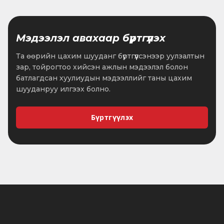
Мэдээлэл авахаар бүртгүүлэх
Та өөрийн цахим шууданг бүртгүүлсэнээр уулзалтын
зар, тойрогтоо хийсэн ажлын мэдээлэл болон
батлагдсан хуулиудын мэдээллийг таны цахим
шууданруу илгээх болно.
Бүртгүүлэх