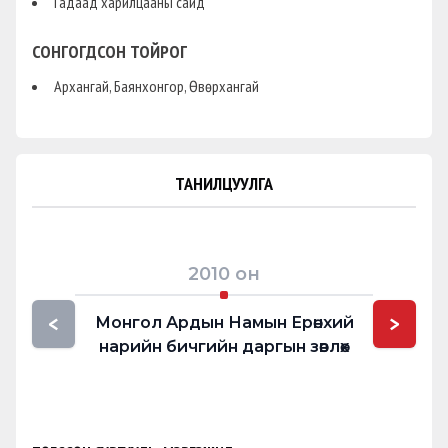
Гадаад харилцааны сайд
СОНГОГДСОН ТОЙРОГ
Архангай, Баянхонгор, Өвөрхангай
ТАНИЛЦУУЛГА
2010
он
<
>
Монгол Ардын Намын Ерөнхий
Гад
нарийн бичгийн даргын зөвлөх