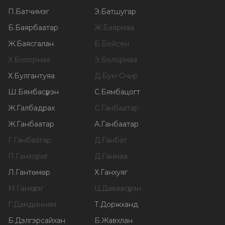
П
.
Батчимэг
Э
.
Батшугар
Б
.
Баярбаатар
Ж
.
Баярмаа
Ж
.
Баясгалан
Б
.
Бейсен
Х
.
Болормаа
Э
.
Болормаа
Х
.
Булгантуяа
Д
.
Бум-Очир
Ш
.
Бямбасүрэн
С
.
Бямбацогт
Ж
.
Галбадрах
С
.
Ганбаатар
Ж
.
Ганбаатар
А
.
Ганбаатар
Г
.
Ганбаатар
Д
.
Ганбат
П
.
Ганзориг
Д
.
Ганмаа
Л
.
Гантөмөр
Х
.
Ганхуяг
М
.
Ганхүлэг
Ц
.
Даваасүрэн
Г
.
Дамдинням
Т
.
Доржханд
Б
.
Дэлгэрсайхан
Б
.
Жавхлан