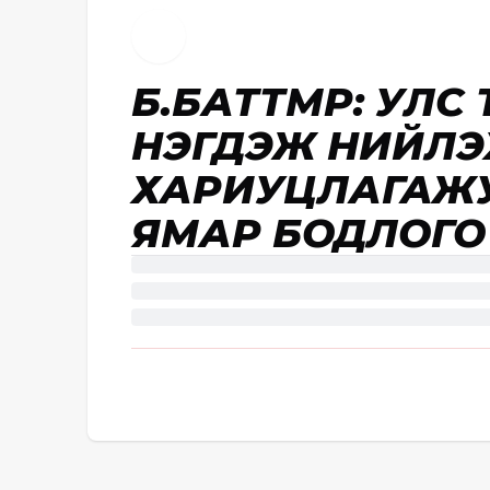
Б.БАТТӨМӨР: УЛ
НЭГДЭЖ НИЙЛЭХ
ХАРИУЦЛАГАЖУ
ЯМАР БОДЛОГО