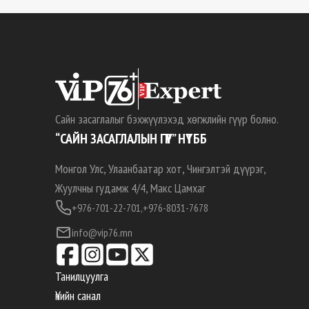
Сайн засаглалыг бэхжүүлэхэд хөгжлийн гүүр болно.
“САЙН ЗАСАГЛАЛЫН ГҮҮР” НҮТББ
Монгол Улс, Улаанбаатар хот, Чингэлтэй дүүрэг,
Жуулчны гудамж 4/4, Макс Цамхаг
+976-701-22-701,
+976-8031-7678
info@vip76.mn
Танилцуулга
Үнийн санал