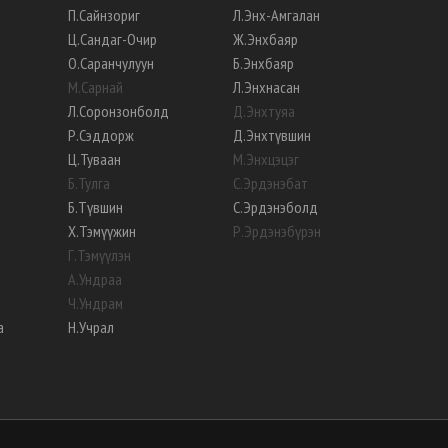
П
.
Сайнзориг
Л
.
Энх-Амгалан
Ц
.
Сандаг-Очир
Ж
.
Энхбаяр
О
.
Саранчулуун
Б
.
Энхбаяр
М
.
Сарнай
Л
.
Энхнасан
Л
.
Соронзонболд
Д
.
Энхтуяа
Р
.
Сэддорж
Д
.
Энхтүвшин
Ц
.
Туваан
М
.
Энхцэцэг
Б
.
Тулга
С
.
Эрдэнэбат
Б
.
Түвшин
С
.
Эрдэнэболд
Х
.
Тэмүүжин
Р
.
Эрдэнэбүрэн
Г
.
Тэмүүлэн
А
.
Ундраа
Ч
.
Ундрам
а
Н
.
Учрал