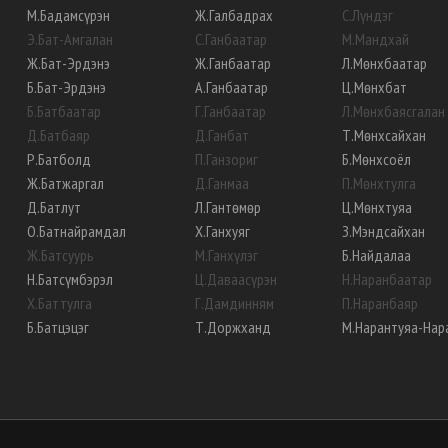
М
.
Бадамсүрэн
Ж
.
Галбадрах
С
.
Лүндэг
Э
.
Бат-Амгалан
С
.
Ганбаатар
М
.
Мандхай
Ж
.
Бат-Эрдэнэ
Ж
.
Ганбаатар
Л
.
Мөнхбаатар
Б
.
Бат-Эрдэнэ
А
.
Ганбаатар
Ц
.
Мөнхбат
Б
.
Батбаатар
Г
.
Ганбаатар
Л
.
Мөнхбаясгалан
Д
.
Батбаяр
Д
.
Ганбат
Т
.
Мөнхсайхан
Р
.
Батболд
П
.
Ганзориг
Б
.
Мөнхсоёл
Ж
.
Батжаргал
Д
.
Ганмаа
П
.
Мөнхтулга
Д
.
Батлут
Л
.
Гантөмөр
Ц
.
Мөнхтуяа
О
.
Батнайрамдал
Х
.
Ганхуяг
З
.
Мэндсайхан
Ж
.
Батсуурь
М
.
Ганхүлэг
Б
.
Найдалаа
Н
.
Батсүмбэрэл
Ц
.
Даваасүрэн
Н
.
Наранбаатар
Х
.
Баттулга
Г
.
Дамдинням
П
.
Наранбаяр
Б
.
Батцэцэг
Т
.
Доржханд
М
.
Нарантуяа-Нар