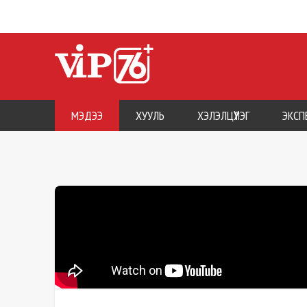
МЭДЭЭ
ХУУЛЬ
ХЭЛЭЛЦҮҮЛЭГ
ЭКСП