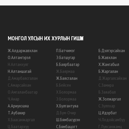
МОНГОЛ УЛСЫН ИХ ХУРЛЫН ГИШҮҮН
Ж
.
Алдаржавхлан
П
.
Батчимэг
Б
.
Дэлгэрсайхан
О
.
Алтангэрэл
Э
.
Батшугар
Б
.
Жавхлан
Н
.
Алтанхуяг
Б
.
Баярбаатар
Х
.
Жангабыл
Н
.
Алтаншагай
Ж
.
Баярмаа
Б
.
Жаргалан
Д
.
Амарбаясгалан
Ж
.
Баясгалан
Д
.
Жаргалсайхан
С
.
Амарсайхан
Б
.
Бейсен
С
.
Замира
О
.
Амгаланбаатар
Х
.
Болормаа
Б
.
Заяабал
Ч
.
Анар
Э
.
Болормаа
Ж
.
Золжаргал
А
.
Ариунзаяа
Х
.
Булгантуяа
С
.
Зулпхар
Т
.
Аубакир
Д
.
Бум-Очир
Ц
.
Идэрбат
Х
.
Баасанжаргал
Ш
.
Бямбасүрэн
Ч
.
Лодойсамбуу
Ц
.
Баатархүү
С
.
Бямбацогт
Г
.
Лувсанжамц