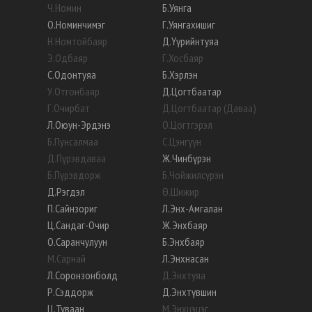
Ч
.
Номин
Б
.
Уянга
О
.
Номинчимэг
Г
.
Уянгахишиг
Н
.
Номтойбаяр
Д
.
Үүрийнтуяа
Э
.
Одбаяр
Г
.
Хосбаяр
С
.
Одонтуяа
Б
.
Хэрлэн
У
.
Отгонбаяр
Д
.
Цогтбаатар
Г
.
Очирбат
Д
.
Цогтбаатар (Даваа)
Л
.
Оюун-Эрдэнэ
О
.
Цогтгэрэл
Б
.
Пунсалмаа
С
.
Цэнгүүн
Д
.
Пүрэвдаваа
Ж
.
Чинбүрэн
Б
.
Пүрэвдорж
Б
.
Чойжилсүрэн
Д
.
Рэгдэл
Ө
.
Шижир
П
.
Сайнзориг
Л
.
Энх-Амгалан
Ц
.
Сандаг-Очир
Ж
.
Энхбаяр
О
.
Саранчулуун
Б
.
Энхбаяр
М
.
Сарнай
Л
.
Энхнасан
Л
.
Соронзонболд
Д
.
Энхтуяа
Р
.
Сэддорж
Д
.
Энхтүвшин
Ц
.
Туваан
М
.
Энхцэцэг