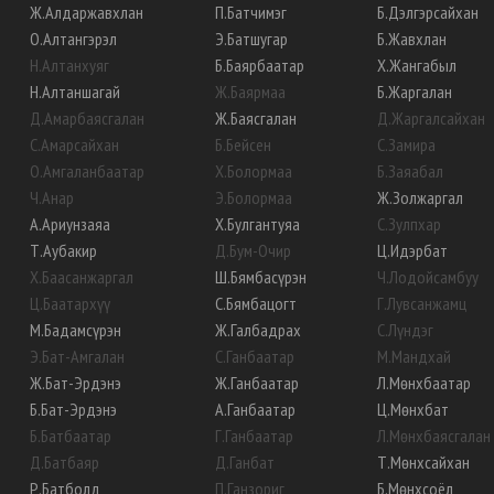
Ж
.
Алдаржавхлан
П
.
Батчимэг
Б
.
Дэлгэрсайхан
О
.
Алтангэрэл
Э
.
Батшугар
Б
.
Жавхлан
Н
.
Алтанхуяг
Б
.
Баярбаатар
Х
.
Жангабыл
Н
.
Алтаншагай
Ж
.
Баярмаа
Б
.
Жаргалан
Д
.
Амарбаясгалан
Ж
.
Баясгалан
Д
.
Жаргалсайхан
С
.
Амарсайхан
Б
.
Бейсен
С
.
Замира
О
.
Амгаланбаатар
Х
.
Болормаа
Б
.
Заяабал
Ч
.
Анар
Э
.
Болормаа
Ж
.
Золжаргал
А
.
Ариунзаяа
Х
.
Булгантуяа
С
.
Зулпхар
Т
.
Аубакир
Д
.
Бум-Очир
Ц
.
Идэрбат
Х
.
Баасанжаргал
Ш
.
Бямбасүрэн
Ч
.
Лодойсамбуу
Ц
.
Баатархүү
С
.
Бямбацогт
Г
.
Лувсанжамц
М
.
Бадамсүрэн
Ж
.
Галбадрах
С
.
Лүндэг
Э
.
Бат-Амгалан
С
.
Ганбаатар
М
.
Мандхай
Ж
.
Бат-Эрдэнэ
Ж
.
Ганбаатар
Л
.
Мөнхбаатар
Б
.
Бат-Эрдэнэ
А
.
Ганбаатар
Ц
.
Мөнхбат
Б
.
Батбаатар
Г
.
Ганбаатар
Л
.
Мөнхбаясгалан
Д
.
Батбаяр
Д
.
Ганбат
Т
.
Мөнхсайхан
Р
.
Батболд
П
.
Ганзориг
Б
.
Мөнхсоёл