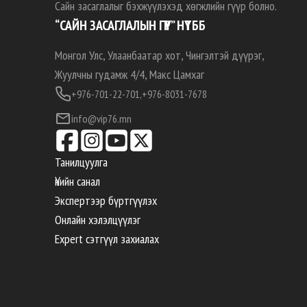
Сайн засаглалыг бэхжүүлэхэд хөгжлийн гүүр болно.
“САЙН ЗАСАГЛАЛЫН ГҮҮР” НҮТББ
Монгол Улс, Улаанбаатар хот, Чингэлтэй дүүрэг,
Жуулчны гудамж 4/4, Макс Цамхаг
+976-701-22-701,
+976-8031-7678
info@vip76.mn
Танилцуулга
Үнийн санал
Экспертээр бүртгүүлэх
Онлайн хэлэлцүүлэг
Expert сэтгүүл захиалах