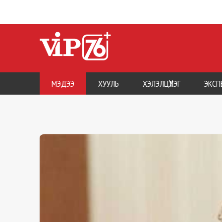
МЭДЭЭ
ХУУЛЬ
ХЭЛЭЛЦҮҮЛЭГ
ЭКСП