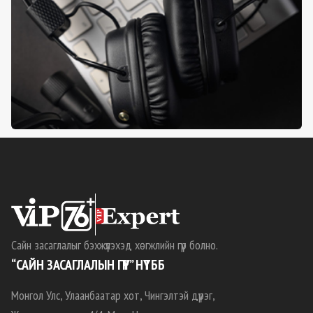
Сайн засаглалыг бэхжүүлэхэд хөгжлийн гүүр болно.
“САЙН ЗАСАГЛАЛЫН ГҮҮР” НҮТББ
Монгол Улс, Улаанбаатар хот, Чингэлтэй дүүрэг,