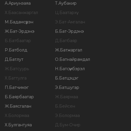
А
.
Ариунзаяа
Т
.
Аубакир
Х
.
Баасанжаргал
Ц
.
Баатархүү
М
.
Бадамсүрэн
Э
.
Бат-Амгалан
Ж
.
Бат-Эрдэнэ
Б
.
Бат-Эрдэнэ
Б
.
Батбаатар
Д
.
Батбаяр
Р
.
Батболд
Ж
.
Батжаргал
Д
.
Батлут
О
.
Батнайрамдал
Ж
.
Батсуурь
Н
.
Батсүмбэрэл
Х
.
Баттулга
Б
.
Батцэцэг
П
.
Батчимэг
Э
.
Батшугар
Б
.
Баярбаатар
Ж
.
Баярмаа
Ж
.
Баясгалан
Б
.
Бейсен
Х
.
Болормаа
Э
.
Болормаа
Х
.
Булгантуяа
Д
.
Бум-Очир