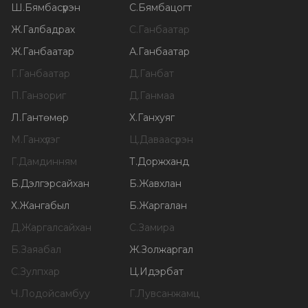
Ш
.
Бямбасүрэн
С
.
Бямбацогт
Ж
.
Галбадрах
С
.
Ганбаатар
Ж
.
Ганбаатар
А
.
Ганбаатар
Г
.
Ганбаатар
Д
.
Ганбат
П
.
Ганзориг
Д
.
Ганмаа
Л
.
Гантөмөр
Х
.
Ганхуяг
М
.
Ганхүлэг
Ц
.
Даваасүрэн
Г
.
Дамдинням
Т
.
Доржханд
Б
.
Дэлгэрсайхан
Б
.
Жавхлан
Х
.
Жангабыл
Б
.
Жаргалан
Д
.
Жаргалсайхан
С
.
Замира
Б
.
Заяабал
Ж
.
Золжаргал
С
.
Зулпхар
Ц
.
Идэрбат
Ч
.
Лодойсамбуу
Г
.
Лувсанжамц