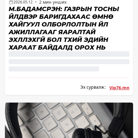
2 мин унших
2026.05.12
•
М.БАДАМСҮРЭН: ГАЗРЫН ТОСНЫ
ҮЙЛДВЭР БАРИГДАХААС ӨМНӨ
ХАЙГУУЛ ОЛБОРЛОЛТЫН ҮЙЛ
АЖИЛЛАГААГ ЯАРАЛТАЙ
ЭХЛҮҮЛЭХГҮЙ БОЛ ТҮҮХИЙ ЭДИЙН
ХАРААТ БАЙДАЛД ОРОХ НЬ
Эх сурвалж:
Vip76.mn