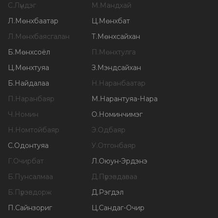
С
.
Лүндэг
М
.
Мандхай
Л
.
Мөнхбаатар
Ц
.
Мөнхбат
Л
.
Мөнхбаясгалан
Т
.
Мөнхсайхан
Б
.
Мөнхсоёл
П
.
Мөнхтулга
Ц
.
Мөнхтуяа
З
.
Мэндсайхан
Б
.
Найдалаа
Н
.
Наранбаатар
П
.
Наранбаяр
М
.
Нарантуяа-Нара
Ч
.
Номин
О
.
Номинчимэг
Н
.
Номтойбаяр
Э
.
Одбаяр
С
.
Одонтуяа
У
.
Отгонбаяр
Г
.
Очирбат
Л
.
Оюун-Эрдэнэ
Б
.
Пунсалмаа
Д
.
Пүрэвдаваа
Б
.
Пүрэвдорж
Д
.
Рэгдэл
П
.
Сайнзориг
Ц
.
Сандаг-Очир