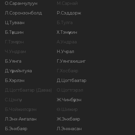
О
.
Саранчулуун
М
.
Сарнай
Л
.
Соронзонболд
Р
.
Сэддорж
Ц
.
Туваан
Б
.
Тулга
Б
.
Түвшин
Х
.
Тэмүүжин
Г
.
Тэмүүлэн
А
.
Ундраа
Ч
.
Ундрам
Н
.
Учрал
Б
.
Уянга
Г
.
Уянгахишиг
Д
.
Үүрийнтуяа
Г
.
Хосбаяр
Б
.
Хэрлэн
Д
.
Цогтбаатар
Д
.
Цогтбаатар (Даваа)
О
.
Цогтгэрэл
С
.
Цэнгүүн
Ж
.
Чинбүрэн
Б
.
Чойжилсүрэн
Ө
.
Шижир
Л
.
Энх-Амгалан
Ж
.
Энхбаяр
Б
.
Энхбаяр
Л
.
Энхнасан