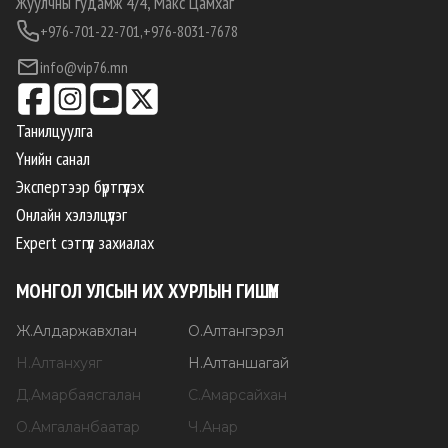
Жуулчны гудамж 4/4, Макс Цамхаг
+976-701-22-701,
+976-8031-7678
info@vip76.mn
Танилцуулга
Үнийн санал
Экспертээр бүртгүүлэх
Онлайн хэлэлцүүлэг
Expert сэтгүүл захиалах
МОНГОЛ УЛСЫН ИХ ХУРЛЫН ГИШҮҮН
Ж
.
Алдаржавхлан
О
.
Алтангэрэл
Н
.
Алтанхуяг
Н
.
Алтаншагай
Д
.
Амарбаясгалан
С
.
Амарсайхан
О
.
Амгаланбаатар
Ч
.
Анар