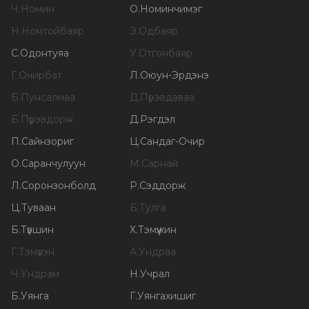
Ч
.
Номин
О
.
Номинчимэг
Н
.
Номтойбаяр
Э
.
Одбаяр
С
.
Одонтуяа
У
.
Отгонбаяр
Г
.
Очирбат
Л
.
Оюун-Эрдэнэ
Б
.
Пунсалмаа
Д
.
Пүрэвдаваа
Б
.
Пүрэвдорж
Д
.
Рэгдэл
П
.
Сайнзориг
Ц
.
Сандаг-Очир
О
.
Саранчулуун
М
.
Сарнай
Л
.
Соронзонболд
Р
.
Сэддорж
Ц
.
Туваан
Б
.
Тулга
Б
.
Түвшин
Х
.
Тэмүүжин
Г
.
Тэмүүлэн
А
.
Ундраа
Ч
.
Ундрам
Н
.
Учрал
Б
.
Уянга
Г
.
Уянгахишиг