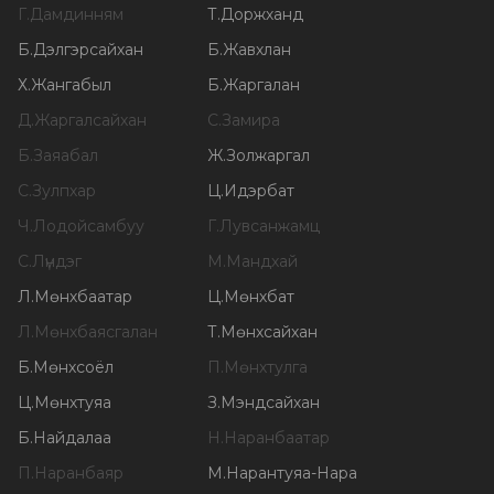
Г
.
Дамдинням
Т
.
Доржханд
Б
.
Дэлгэрсайхан
Б
.
Жавхлан
Х
.
Жангабыл
Б
.
Жаргалан
Д
.
Жаргалсайхан
С
.
Замира
Б
.
Заяабал
Ж
.
Золжаргал
С
.
Зулпхар
Ц
.
Идэрбат
Ч
.
Лодойсамбуу
Г
.
Лувсанжамц
С
.
Лүндэг
М
.
Мандхай
Л
.
Мөнхбаатар
Ц
.
Мөнхбат
Л
.
Мөнхбаясгалан
Т
.
Мөнхсайхан
Б
.
Мөнхсоёл
П
.
Мөнхтулга
Ц
.
Мөнхтуяа
З
.
Мэндсайхан
Б
.
Найдалаа
Н
.
Наранбаатар
П
.
Наранбаяр
М
.
Нарантуяа-Нара