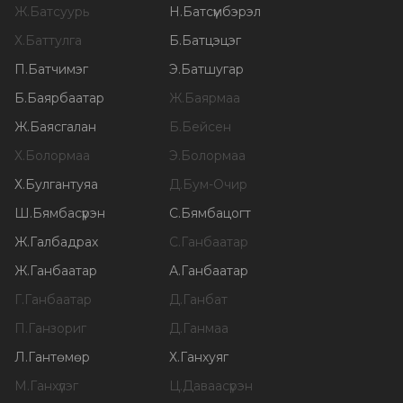
Ж
.
Батсуурь
Н
.
Батсүмбэрэл
Х
.
Баттулга
Б
.
Батцэцэг
П
.
Батчимэг
Э
.
Батшугар
Б
.
Баярбаатар
Ж
.
Баярмаа
Ж
.
Баясгалан
Б
.
Бейсен
Х
.
Болормаа
Э
.
Болормаа
Х
.
Булгантуяа
Д
.
Бум-Очир
Ш
.
Бямбасүрэн
С
.
Бямбацогт
Ж
.
Галбадрах
С
.
Ганбаатар
Ж
.
Ганбаатар
А
.
Ганбаатар
Г
.
Ганбаатар
Д
.
Ганбат
П
.
Ганзориг
Д
.
Ганмаа
Л
.
Гантөмөр
Х
.
Ганхуяг
М
.
Ганхүлэг
Ц
.
Даваасүрэн