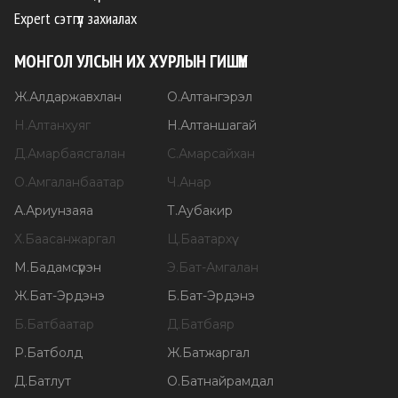
Expert сэтгүүл захиалах
МОНГОЛ УЛСЫН ИХ ХУРЛЫН ГИШҮҮН
Ж
.
Алдаржавхлан
О
.
Алтангэрэл
Н
.
Алтанхуяг
Н
.
Алтаншагай
Д
.
Амарбаясгалан
С
.
Амарсайхан
О
.
Амгаланбаатар
Ч
.
Анар
А
.
Ариунзаяа
Т
.
Аубакир
Х
.
Баасанжаргал
Ц
.
Баатархүү
М
.
Бадамсүрэн
Э
.
Бат-Амгалан
Ж
.
Бат-Эрдэнэ
Б
.
Бат-Эрдэнэ
Б
.
Батбаатар
Д
.
Батбаяр
Р
.
Батболд
Ж
.
Батжаргал
Д
.
Батлут
О
.
Батнайрамдал