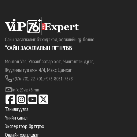
Сайн засаглалыг бэхжүүлэхэд хөгжлийн гүүр болно.
“САЙН ЗАСАГЛАЛЫН ГҮҮР” НҮТББ
Монгол Улс, Улаанбаатар хот, Чингэлтэй дүүрэг,
Жуулчны гудамж 4/4, Макс Цамхаг
+976-701-22-701,
+976-8031-7678
info@vip76.mn
Танилцуулга
Үнийн санал
Экспертээр бүртгүүлэх
Онлайн хэлэлцүүлэг