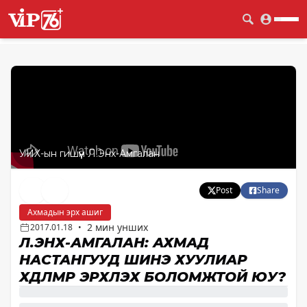
УИХ-ын гишүүн Л.Энх-Амгалан
Post
Share
Ахмадын эрх ашиг
2 мин унших
2017.01.18
•
Л.ЭНХ-АМГАЛАН: АХМАД
НАСТАНГУУД ШИНЭ ХУУЛИАР
ХӨДӨЛМӨР ЭРХЛЭХ БОЛОМЖТОЙ ЮУ?