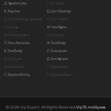
Д
.
Үүрийнтуяа
Г
.
Хосбаяр
Б
.
Хэрлэн
Д
.
Цогтбаатар
Д
.
Цогтбаатар (Даваа)
О
.
Цогтгэрэл
С
.
Цэнгүүн
Ж
.
Чинбүрэн
Б
.
Чойжилсүрэн
Ө
.
Шижир
Л
.
Энх-Амгалан
Ж
.
Энхбаяр
Б
.
Энхбаяр
Л
.
Энхнасан
Д
.
Энхтуяа
Д
.
Энхтүвшин
М
.
Энхцэцэг
С
.
Эрдэнэбат
С
.
Эрдэнэболд
Р
.
Эрдэнэбүрэн
©
2026
Vip Expert. All Rights Reserved.
Vip76.mn
|
Архив