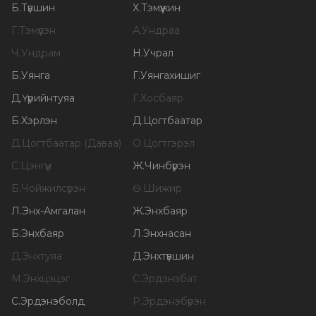
Б
.
Түвшин
Х
.
Тэмүүжин
Г
.
Тэмүүлэн
А
.
Ундраа
Ч
.
Ундрам
Н
.
Учрал
Б
.
Уянга
Г
.
Уянгахишиг
Д
.
Үүрийнтуяа
Г
.
Хосбаяр
Б
.
Хэрлэн
Д
.
Цогтбаатар
Д
.
Цогтбаатар (Даваа)
О
.
Цогтгэрэл
С
.
Цэнгүүн
Ж
.
Чинбүрэн
Б
.
Чойжилсүрэн
Ө
.
Шижир
Л
.
Энх-Амгалан
Ж
.
Энхбаяр
Б
.
Энхбаяр
Л
.
Энхнасан
Д
.
Энхтуяа
Д
.
Энхтүвшин
М
.
Энхцэцэг
С
.
Эрдэнэбат
С
.
Эрдэнэболд
Р
.
Эрдэнэбүрэн