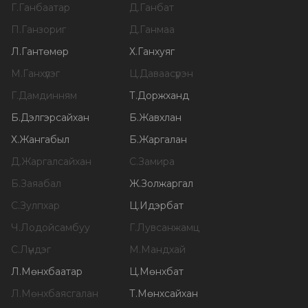
Г
.
Ганбаатар
Д
.
Ганбат
П
.
Ганзориг
Д
.
Ганмаа
Л
.
Гантөмөр
Х
.
Ганхуяг
М
.
Ганхүлэг
Ц
.
Даваасүрэн
Г
.
Дамдинням
Т
.
Доржханд
Б
.
Дэлгэрсайхан
Б
.
Жавхлан
Х
.
Жангабыл
Б
.
Жаргалан
Д
.
Жаргалсайхан
С
.
Замира
Б
.
Заяабал
Ж
.
Золжаргал
С
.
Зулпхар
Ц
.
Идэрбат
Ч
.
Лодойсамбуу
Г
.
Лувсанжамц
С
.
Лүндэг
М
.
Мандхай
Л
.
Мөнхбаатар
Ц
.
Мөнхбат
Л
.
Мөнхбаясгалан
Т
.
Мөнхсайхан