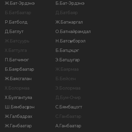
Ж
.
Бат-Эрдэнэ
Б
.
Бат-Эрдэнэ
Б
.
Батбаатар
Д
.
Батбаяр
Р
.
Батболд
Ж
.
Батжаргал
Д
.
Батлут
О
.
Батнайрамдал
Ж
.
Батсуурь
Н
.
Батсүмбэрэл
Х
.
Баттулга
Б
.
Батцэцэг
П
.
Батчимэг
Э
.
Батшугар
Б
.
Баярбаатар
Ж
.
Баярмаа
Ж
.
Баясгалан
Б
.
Бейсен
Х
.
Болормаа
Э
.
Болормаа
Х
.
Булгантуяа
Д
.
Бум-Очир
Ш
.
Бямбасүрэн
С
.
Бямбацогт
Ж
.
Галбадрах
С
.
Ганбаатар
Ж
.
Ганбаатар
А
.
Ганбаатар