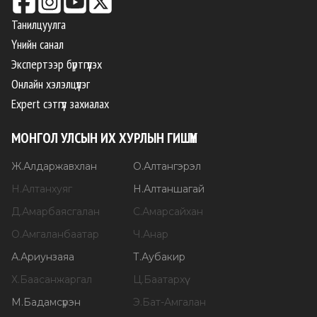
Танилцуулга
Үнийн санал
Экспертээр бүртгүүлэх
Онлайн хэлэлцүүлэг
Expert сэтгүүл захиалах
МОНГОЛ УЛСЫН ИХ ХУРЛЫН ГИШҮҮН
Ж
.
Алдаржавхлан
О
.
Алтангэрэл
Н
.
Алтанхуяг
Н
.
Алтаншагай
Д
.
Амарбаясгалан
С
.
Амарсайхан
О
.
Амгаланбаатар
Ч
.
Анар
А
.
Ариунзаяа
Т
.
Аубакир
Х
.
Баасанжаргал
Ц
.
Баатархүү
М
.
Бадамсүрэн
Э
.
Бат-Амгалан