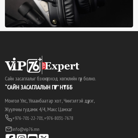
Сайн засаглалыг бэхжүүлэхэд хөгжлийн гүүр болно.
“САЙН ЗАСАГЛАЛЫН ГҮҮР” НҮТББ
Монгол Улс, Улаанбаатар хот, Чингэлтэй дүүрэг,
Жуулчны гудамж 4/4, Макс Цамхаг
+976-701-22-701,
+976-8031-7678
info@vip76.mn