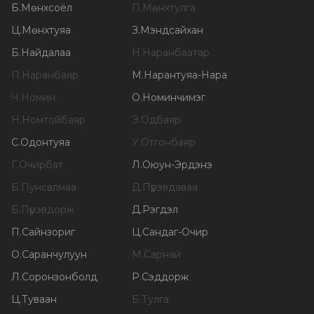
Б
.
Мөнхсоёл
П
.
Мөнхтулга
Ц
.
Мөнхтуяа
З
.
Мэндсайхан
Б
.
Найдалаа
Н
.
Наранбаатар
П
.
Наранбаяр
М
.
Нарантуяа-Нара
Ч
.
Номин
О
.
Номинчимэг
Н
.
Номтойбаяр
Э
.
Одбаяр
С
.
Одонтуяа
У
.
Отгонбаяр
Г
.
Очирбат
Л
.
Оюун-Эрдэнэ
Б
.
Пунсалмаа
Д
.
Пүрэвдаваа
Б
.
Пүрэвдорж
Д
.
Рэгдэл
П
.
Сайнзориг
Ц
.
Сандаг-Очир
О
.
Саранчулуун
М
.
Сарнай
Л
.
Соронзонболд
Р
.
Сэддорж
Ц
.
Туваан
Б
.
Тулга