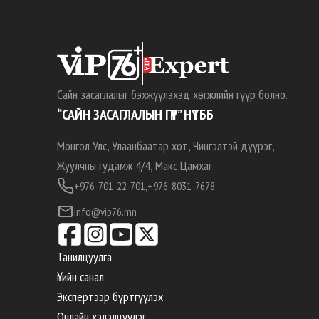
Сайн засаглалыг бэхжүүлэхэд хөгжлийн гүүр болно.
“САЙН ЗАСАГЛАЛЫН ГҮҮР” НҮТББ
Монгол Улс, Улаанбаатар хот, Чингэлтэй дүүрэг,
Жуулчны гудамж 4/4, Макс Цамхаг
+976-701-22-701,
+976-8031-7678
info@vip76.mn
Танилцуулга
Үнийн санал
Экспертээр бүртгүүлэх
Онлайн хэлэлцүүлэг