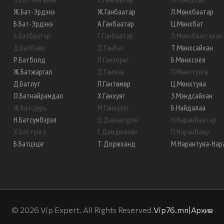
Ж
.
Бат-Эрдэнэ
Ж
.
Ганбаатар
Л
.
Мөнхбаатар
Б
.
Бат-Эрдэнэ
А
.
Ганбаатар
Ц
.
Мөнхбат
Б
.
Батбаатар
Г
.
Ганбаатар
Л
.
Мөнхбаясгалан
Д
.
Батбаяр
Д
.
Ганбат
Т
.
Мөнхсайхан
Р
.
Батболд
П
.
Ганзориг
Б
.
Мөнхсоёл
Ж
.
Батжаргал
Д
.
Ганмаа
П
.
Мөнхтулга
Д
.
Батлут
Л
.
Гантөмөр
Ц
.
Мөнхтуяа
О
.
Батнайрамдал
Х
.
Ганхуяг
З
.
Мэндсайхан
Ж
.
Батсуурь
М
.
Ганхүлэг
Б
.
Найдалаа
Н
.
Батсүмбэрэл
Ц
.
Даваасүрэн
Н
.
Наранбаатар
Х
.
Баттулга
Г
.
Дамдинням
П
.
Наранбаяр
Б
.
Батцэцэг
Т
.
Доржханд
М
.
Нарантуяа-Нар
©
2026
Vip Expert. All Rights Reserved.
Vip76.mn
|
Архив