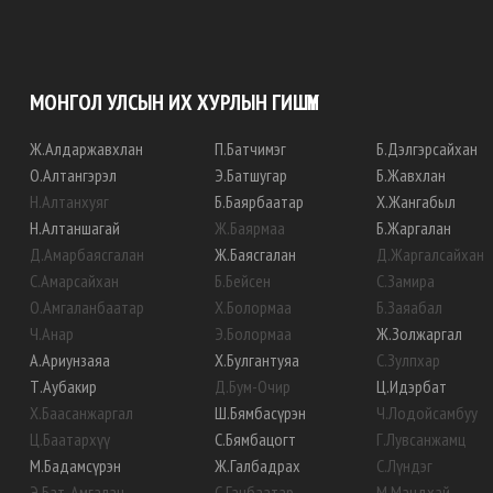
МОНГОЛ УЛСЫН ИХ ХУРЛЫН ГИШҮҮН
Ж
.
Алдаржавхлан
П
.
Батчимэг
Б
.
Дэлгэрсайхан
О
.
Алтангэрэл
Э
.
Батшугар
Б
.
Жавхлан
Н
.
Алтанхуяг
Б
.
Баярбаатар
Х
.
Жангабыл
Н
.
Алтаншагай
Ж
.
Баярмаа
Б
.
Жаргалан
Д
.
Амарбаясгалан
Ж
.
Баясгалан
Д
.
Жаргалсайхан
С
.
Амарсайхан
Б
.
Бейсен
С
.
Замира
О
.
Амгаланбаатар
Х
.
Болормаа
Б
.
Заяабал
Ч
.
Анар
Э
.
Болормаа
Ж
.
Золжаргал
А
.
Ариунзаяа
Х
.
Булгантуяа
С
.
Зулпхар
Т
.
Аубакир
Д
.
Бум-Очир
Ц
.
Идэрбат
Х
.
Баасанжаргал
Ш
.
Бямбасүрэн
Ч
.
Лодойсамбуу
Ц
.
Баатархүү
С
.
Бямбацогт
Г
.
Лувсанжамц
М
.
Бадамсүрэн
Ж
.
Галбадрах
С
.
Лүндэг
Э
.
Бат-Амгалан
С
.
Ганбаатар
М
.
Мандхай