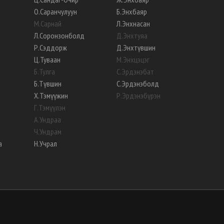
О
.
Саранчулуун
Б
.
Энхбаяр
М
.
Сарнай
Л
.
Энхнасан
Л
.
Соронзонболд
Д
.
Энхтуяа
Р
.
Сэддорж
Д
.
Энхтүвшин
Ц
.
Туваан
М
.
Энхцэцэг
Б
.
Тулга
С
.
Эрдэнэбат
Б
.
Түвшин
С
.
Эрдэнэболд
Х
.
Тэмүүжин
Р
.
Эрдэнэбүрэн
Г
.
Тэмүүлэн
А
.
Ундраа
Ч
.
Ундрам
а
Н
.
Учрал