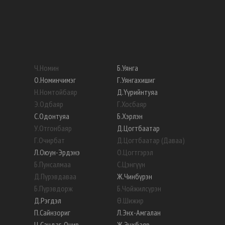
Ч
.
Номин
Б
.
Уянга
О
.
Номинчимэг
Г
.
Уянгахишиг
Н
.
Номтойбаяр
Д
.
Үүрийнтуяа
Э
.
Одбаяр
Г
.
Хосбаяр
С
.
Одонтуяа
Б
.
Хэрлэн
У
.
Отгонбаяр
Д
.
Цогтбаатар
Г
.
Очирбат
Д
.
Цогтбаатар (Даваа)
Л
.
Оюун-Эрдэнэ
О
.
Цогтгэрэл
Б
.
Пунсалмаа
С
.
Цэнгүүн
Д
.
Пүрэвдаваа
Ж
.
Чинбүрэн
Б
.
Пүрэвдорж
Б
.
Чойжилсүрэн
Д
.
Рэгдэл
Ө
.
Шижир
П
.
Сайнзориг
Л
.
Энх-Амгалан
Ц
.
Сандаг-Очир
Ж
.
Энхбаяр