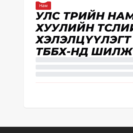
Нам
УЛС ТӨРИЙН НА
ХУУЛИЙН ТӨСЛИ
ХЭЛЭЛЦҮҮЛЭГТ
ТББХ-НД ШИЛЖ