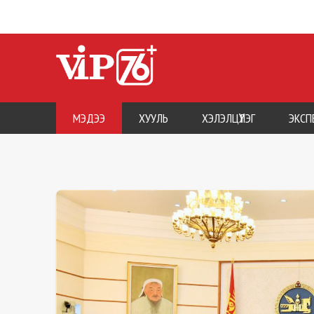
МЭДЭЭ
ХУУЛЬ
ХЭЛЭЛЦҮҮЛЭГ
ЭКСП