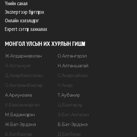
Үнийн санал
Экспертээр бүртгүүлэх
Онлайн хэлэлцүүлэг
Expert сэтгүүл захиалах
МОНГОЛ УЛСЫН ИХ ХУРЛЫН ГИШҮҮН
Ж
.
Алдаржавхлан
О
.
Алтангэрэл
Н
.
Алтанхуяг
Н
.
Алтаншагай
Д
.
Амарбаясгалан
С
.
Амарсайхан
О
.
Амгаланбаатар
Ч
.
Анар
А
.
Ариунзаяа
Т
.
Аубакир
Х
.
Баасанжаргал
Ц
.
Баатархүү
М
.
Бадамсүрэн
Э
.
Бат-Амгалан
Ж
.
Бат-Эрдэнэ
Б
.
Бат-Эрдэнэ
Б
.
Батбаатар
Д
.
Батбаяр