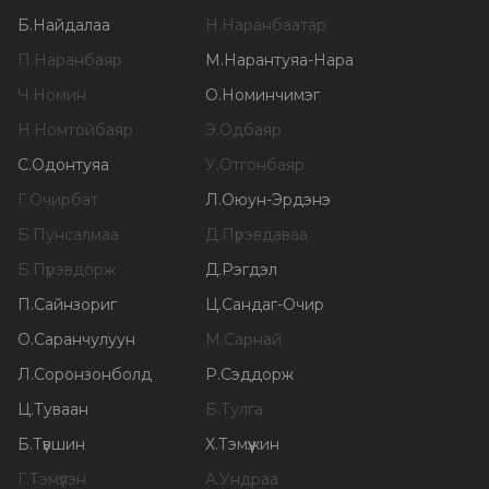
Б
.
Найдалаа
Н
.
Наранбаатар
П
.
Наранбаяр
М
.
Нарантуяа-Нара
Ч
.
Номин
О
.
Номинчимэг
Н
.
Номтойбаяр
Э
.
Одбаяр
С
.
Одонтуяа
У
.
Отгонбаяр
Г
.
Очирбат
Л
.
Оюун-Эрдэнэ
Б
.
Пунсалмаа
Д
.
Пүрэвдаваа
Б
.
Пүрэвдорж
Д
.
Рэгдэл
П
.
Сайнзориг
Ц
.
Сандаг-Очир
О
.
Саранчулуун
М
.
Сарнай
Л
.
Соронзонболд
Р
.
Сэддорж
Ц
.
Туваан
Б
.
Тулга
Б
.
Түвшин
Х
.
Тэмүүжин
Г
.
Тэмүүлэн
А
.
Ундраа