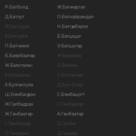
Р
.
Батболд
Ж
.
Батжаргал
Д
.
Батлут
О
.
Батнайрамдал
Ж
.
Батсуурь
Н
.
Батсүмбэрэл
Х
.
Баттулга
Б
.
Батцэцэг
П
.
Батчимэг
Э
.
Батшугар
Б
.
Баярбаатар
Ж
.
Баярмаа
Ж
.
Баясгалан
Б
.
Бейсен
Х
.
Болормаа
Э
.
Болормаа
Х
.
Булгантуяа
Д
.
Бум-Очир
Ш
.
Бямбасүрэн
С
.
Бямбацогт
Ж
.
Галбадрах
С
.
Ганбаатар
Ж
.
Ганбаатар
А
.
Ганбаатар
Г
.
Ганбаатар
Д
.
Ганбат
П
.
Ганзориг
Д
.
Ганмаа