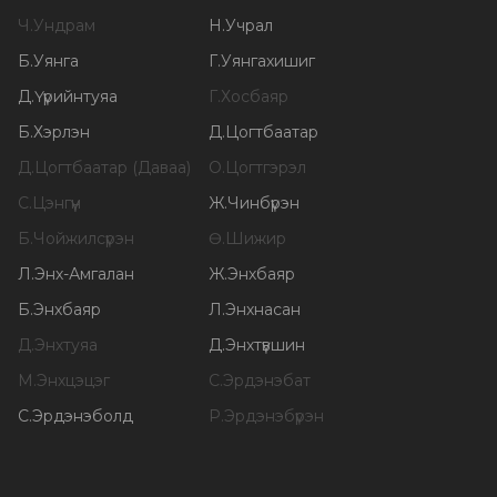
Ч
.
Ундрам
Н
.
Учрал
Б
.
Уянга
Г
.
Уянгахишиг
Д
.
Үүрийнтуяа
Г
.
Хосбаяр
Б
.
Хэрлэн
Д
.
Цогтбаатар
Д
.
Цогтбаатар (Даваа)
О
.
Цогтгэрэл
С
.
Цэнгүүн
Ж
.
Чинбүрэн
Б
.
Чойжилсүрэн
Ө
.
Шижир
Л
.
Энх-Амгалан
Ж
.
Энхбаяр
Б
.
Энхбаяр
Л
.
Энхнасан
Д
.
Энхтуяа
Д
.
Энхтүвшин
М
.
Энхцэцэг
С
.
Эрдэнэбат
С
.
Эрдэнэболд
Р
.
Эрдэнэбүрэн