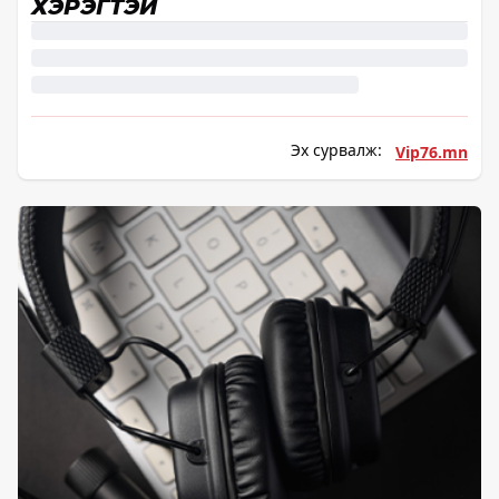
ХЭРЭГТЭЙ
Эх сурвалж:
Vip76.mn