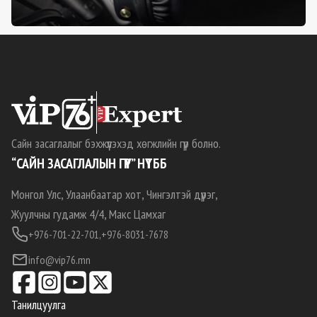
Сайн засаглалыг бэхжүүлэхэд хөгжлийн гүүр болно.
“САЙН ЗАСАГЛАЛЫН ГҮҮР” НҮТББ
Монгол Улс, Улаанбаатар хот, Чингэлтэй дүүрэг,
Жуулчны гудамж 4/4, Макс Цамхаг
+976-701-22-701,
+976-8031-7678
info@vip76.mn
Танилцуулга