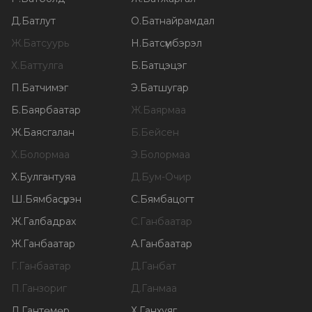
Д
.
Батлут
О
.
Батнайрамдал
Ж
.
Батсуурь
Н
.
Батсүмбэрэл
Х
.
Баттулга
Б
.
Батцэцэг
П
.
Батчимэг
Э
.
Батшугар
Б
.
Баярбаатар
Ж
.
Баярмаа
Ж
.
Баясгалан
Б
.
Бейсен
Х
.
Болормаа
Э
.
Болормаа
Х
.
Булгантуяа
Д
.
Бум-Очир
Ш
.
Бямбасүрэн
С
.
Бямбацогт
Ж
.
Галбадрах
С
.
Ганбаатар
Ж
.
Ганбаатар
А
.
Ганбаатар
Г
.
Ганбаатар
Д
.
Ганбат
П
.
Ганзориг
Д
.
Ганмаа
Л
.
Гантөмөр
Х
.
Ганхуяг