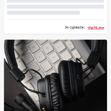
Эх сурвалж:
Vip76.mn