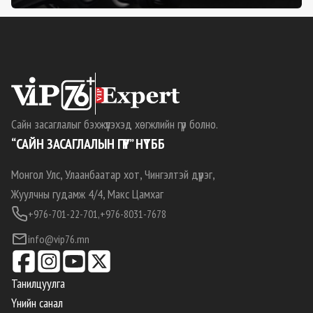
Сайн засаглалыг бэхжүүлэхэд хөгжлийн гүүр болно.
“САЙН ЗАСАГЛАЛЫН ГҮҮР” НҮТББ
Монгол Улс, Улаанбаатар хот, Чингэлтэй дүүрэг,
Жуулчны гудамж 4/4, Макс Цамхаг
+976-701-22-701,
+976-8031-7678
info@vip76.mn
Танилцуулга
Үнийн санал