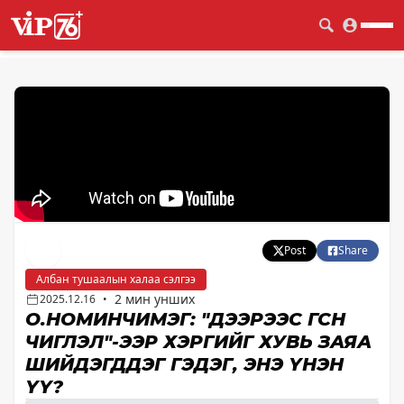
Post
Share
Албан тушаалын халаа сэлгээ
2 мин унших
2025.12.16
•
О.НОМИНЧИМЭГ: "ДЭЭРЭЭС ӨГСӨН
ЧИГЛЭЛ"-ЭЭР ХЭРГИЙГ ХУВЬ ЗАЯА
ШИЙДЭГДДЭГ ГЭДЭГ, ЭНЭ ҮНЭН
ҮҮ?