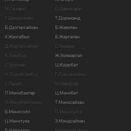
М
.
Ганхүлэг
Ц
.
Даваасүрэн
Г
.
Дамдинням
Т
.
Доржханд
Б
.
Дэлгэрсайхан
Б
.
Жавхлан
Х
.
Жангабыл
Б
.
Жаргалан
Д
.
Жаргалсайхан
С
.
Замира
Б
.
Заяабал
Ж
.
Золжаргал
С
.
Зулпхар
Ц
.
Идэрбат
Ч
.
Лодойсамбуу
Г
.
Лувсанжамц
С
.
Лүндэг
М
.
Мандхай
Л
.
Мөнхбаатар
Ц
.
Мөнхбат
Л
.
Мөнхбаясгалан
Т
.
Мөнхсайхан
Б
.
Мөнхсоёл
П
.
Мөнхтулга
Ц
.
Мөнхтуяа
З
.
Мэндсайхан
Б
.
Найдалаа
Н
.
Наранбаатар