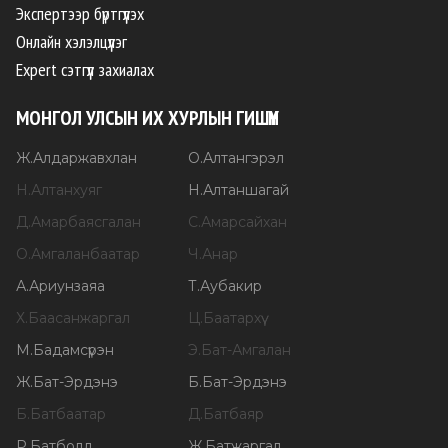
Экспертээр бүртгүүлэх
Онлайн хэлэлцүүлэг
Expert сэтгүүл захиалах
МОНГОЛ УЛСЫН ИХ ХУРЛЫН ГИШҮҮН
Ж
.
Алдаржавхлан
О
.
Алтангэрэл
Н
.
Алтанхуяг
Н
.
Алтаншагай
Д
.
Амарбаясгалан
С
.
Амарсайхан
О
.
Амгаланбаатар
Ч
.
Анар
А
.
Ариунзаяа
Т
.
Аубакир
Х
.
Баасанжаргал
Ц
.
Баатархүү
М
.
Бадамсүрэн
Э
.
Бат-Амгалан
Ж
.
Бат-Эрдэнэ
Б
.
Бат-Эрдэнэ
Б
.
Батбаатар
Д
.
Батбаяр
Р
.
Батболд
Ж
.
Батжаргал