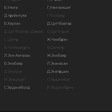
Б
.
Уянга
Г
.
Уянгахишиг
Д
.
Үүрийнтуяа
Г
.
Хосбаяр
Б
.
Хэрлэн
Д
.
Цогтбаатар
Д
.
Цогтбаатар (Даваа)
О
.
Цогтгэрэл
С
.
Цэнгүүн
Ж
.
Чинбүрэн
Б
.
Чойжилсүрэн
Ө
.
Шижир
Л
.
Энх-Амгалан
Ж
.
Энхбаяр
Б
.
Энхбаяр
Л
.
Энхнасан
Д
.
Энхтуяа
Д
.
Энхтүвшин
М
.
Энхцэцэг
С
.
Эрдэнэбат
С
.
Эрдэнэболд
Р
.
Эрдэнэбүрэн