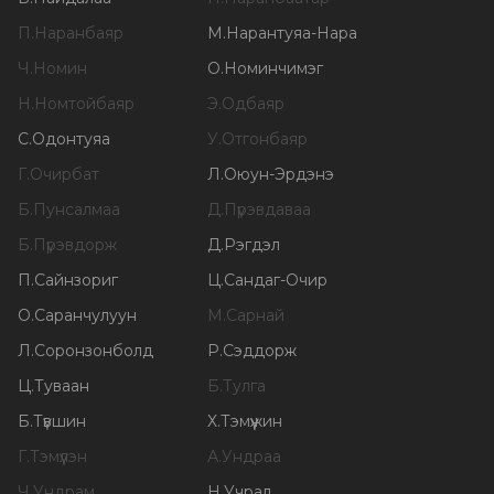
П
.
Наранбаяр
М
.
Нарантуяа-Нара
Ч
.
Номин
О
.
Номинчимэг
Н
.
Номтойбаяр
Э
.
Одбаяр
С
.
Одонтуяа
У
.
Отгонбаяр
Г
.
Очирбат
Л
.
Оюун-Эрдэнэ
Б
.
Пунсалмаа
Д
.
Пүрэвдаваа
Б
.
Пүрэвдорж
Д
.
Рэгдэл
П
.
Сайнзориг
Ц
.
Сандаг-Очир
О
.
Саранчулуун
М
.
Сарнай
Л
.
Соронзонболд
Р
.
Сэддорж
Ц
.
Туваан
Б
.
Тулга
Б
.
Түвшин
Х
.
Тэмүүжин
Г
.
Тэмүүлэн
А
.
Ундраа
Ч
.
Ундрам
Н
.
Учрал