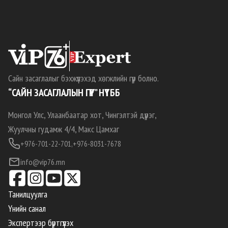
Сайн засаглалыг бэхжүүлэхэд хөгжлийн гүүр болно.
“САЙН ЗАСАГЛАЛЫН ГҮҮР” НҮТББ
Монгол Улс, Улаанбаатар хот, Чингэлтэй дүүрэг,
Жуулчны гудамж 4/4, Макс Цамхаг
+976-701-22-701,
+976-8031-7678
info@vip76.mn
Танилцуулга
Үнийн санал
Экспертээр бүртгүүлэх