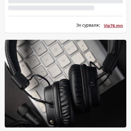
Эх сурвалж:
Vip76.mn