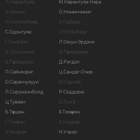
П
.
Наранбаяр
М
.
Нарантуяа-Нара
Ч
.
Номин
О
.
Номинчимэг
Н
.
Номтойбаяр
Э
.
Одбаяр
С
.
Одонтуяа
У
.
Отгонбаяр
Г
.
Очирбат
Л
.
Оюун-Эрдэнэ
Б
.
Пунсалмаа
Д
.
Пүрэвдаваа
Б
.
Пүрэвдорж
Д
.
Рэгдэл
П
.
Сайнзориг
Ц
.
Сандаг-Очир
О
.
Саранчулуун
М
.
Сарнай
Л
.
Соронзонболд
Р
.
Сэддорж
Ц
.
Туваан
Б
.
Тулга
Б
.
Түвшин
Х
.
Тэмүүжин
Г
.
Тэмүүлэн
А
.
Ундраа
Ч
.
Ундрам
Н
.
Учрал