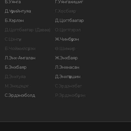
Б
.
Уянга
Г
.
Уянгахишиг
Д
.
Үүрийнтуяа
Г
.
Хосбаяр
Б
.
Хэрлэн
Д
.
Цогтбаатар
Д
.
Цогтбаатар (Даваа)
О
.
Цогтгэрэл
С
.
Цэнгүүн
Ж
.
Чинбүрэн
Б
.
Чойжилсүрэн
Ө
.
Шижир
Л
.
Энх-Амгалан
Ж
.
Энхбаяр
Б
.
Энхбаяр
Л
.
Энхнасан
Д
.
Энхтуяа
Д
.
Энхтүвшин
М
.
Энхцэцэг
С
.
Эрдэнэбат
С
.
Эрдэнэболд
Р
.
Эрдэнэбүрэн