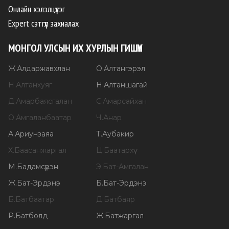
Онлайн хэлэлцүүлэг
Expert сэтгүүл захиалах
МОНГОЛ УЛСЫН ИХ ХУРЛЫН ГИШҮҮН
Ж
.
Алдаржавхлан
О
.
Алтангэрэл
Н
.
Алтанхуяг
Н
.
Алтаншагай
Д
.
Амарбаясгалан
С
.
Амарсайхан
О
.
Амгаланбаатар
Ч
.
Анар
А
.
Ариунзаяа
Т
.
Аубакир
Х
.
Баасанжаргал
Ц
.
Баатархүү
М
.
Бадамсүрэн
Э
.
Бат-Амгалан
Ж
.
Бат-Эрдэнэ
Б
.
Бат-Эрдэнэ
Б
.
Батбаатар
Д
.
Батбаяр
Р
.
Батболд
Ж
.
Батжаргал