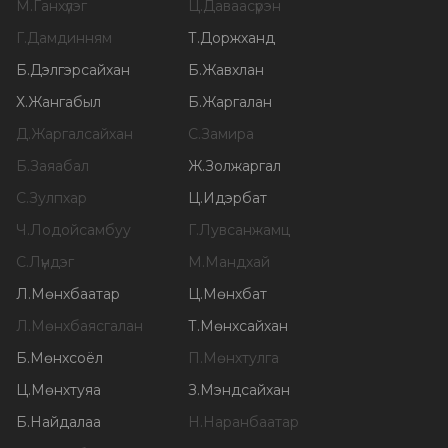
М
.
Ганхүлэг
Ц
.
Даваасүрэн
Г
.
Дамдинням
Т
.
Доржханд
Б
.
Дэлгэрсайхан
Б
.
Жавхлан
Х
.
Жангабыл
Б
.
Жаргалан
Д
.
Жаргалсайхан
С
.
Замира
Б
.
Заяабал
Ж
.
Золжаргал
С
.
Зулпхар
Ц
.
Идэрбат
Ч
.
Лодойсамбуу
Г
.
Лувсанжамц
С
.
Лүндэг
М
.
Мандхай
Л
.
Мөнхбаатар
Ц
.
Мөнхбат
Л
.
Мөнхбаясгалан
Т
.
Мөнхсайхан
Б
.
Мөнхсоёл
П
.
Мөнхтулга
Ц
.
Мөнхтуяа
З
.
Мэндсайхан
Б
.
Найдалаа
Н
.
Наранбаатар