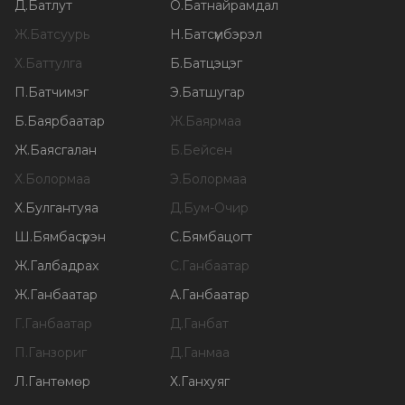
Д
.
Батлут
О
.
Батнайрамдал
Ж
.
Батсуурь
Н
.
Батсүмбэрэл
Х
.
Баттулга
Б
.
Батцэцэг
П
.
Батчимэг
Э
.
Батшугар
Б
.
Баярбаатар
Ж
.
Баярмаа
Ж
.
Баясгалан
Б
.
Бейсен
Х
.
Болормаа
Э
.
Болормаа
Х
.
Булгантуяа
Д
.
Бум-Очир
Ш
.
Бямбасүрэн
С
.
Бямбацогт
Ж
.
Галбадрах
С
.
Ганбаатар
Ж
.
Ганбаатар
А
.
Ганбаатар
Г
.
Ганбаатар
Д
.
Ганбат
П
.
Ганзориг
Д
.
Ганмаа
Л
.
Гантөмөр
Х
.
Ганхуяг