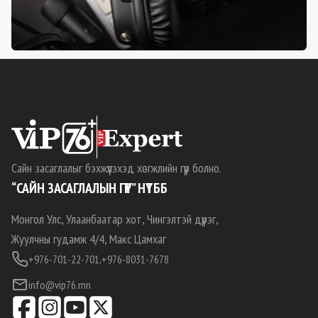
Сайн засаглалыг бэхжүүлэхэд хөгжлийн гүүр болно.
“САЙН ЗАСАГЛАЛЫН ГҮҮР” НҮТББ
Монгол Улс, Улаанбаатар хот, Чингэлтэй дүүрэг,
Жуулчны гудамж 4/4, Макс Цамхаг
+976-701-22-701,
+976-8031-7678
info@vip76.mn