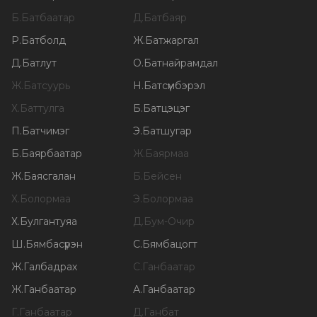
Б
.
Батбаатар
Д
.
Батбаяр
Р
.
Батболд
Ж
.
Батжаргал
Д
.
Батлут
О
.
Батнайрамдал
Ж
.
Батсуурь
Н
.
Батсүмбэрэл
Х
.
Баттулга
Б
.
Батцэцэг
П
.
Батчимэг
Э
.
Батшугар
Б
.
Баярбаатар
Ж
.
Баярмаа
Ж
.
Баясгалан
Б
.
Бейсен
Х
.
Болормаа
Э
.
Болормаа
Х
.
Булгантуяа
Д
.
Бум-Очир
Ш
.
Бямбасүрэн
С
.
Бямбацогт
Ж
.
Галбадрах
С
.
Ганбаатар
Ж
.
Ганбаатар
А
.
Ганбаатар
Г
.
Ганбаатар
Д
.
Ганбат