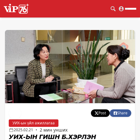
Post
Share
УИХ-ын үйл ажиллагаа
2 мин унших
2025.02.21
•
УИХ-ЫН ГИШҮҮН Б.ХЭРЛЭН