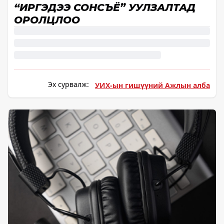
“ИРГЭДЭЭ СОНСЪЁ” УУЛЗАЛТАД
ОРОЛЦЛОО
Эх сурвалж:
УИХ-ын гишүүний Ажлын алба