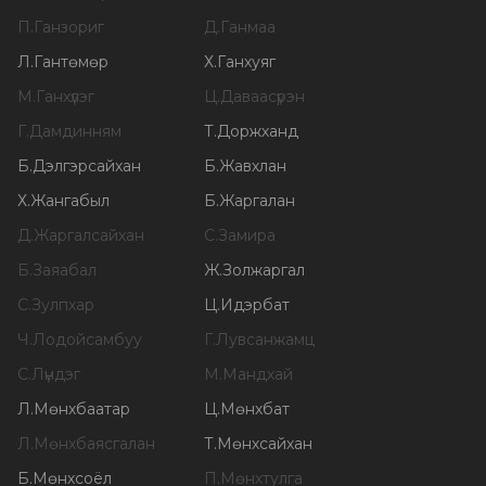
П
.
Ганзориг
Д
.
Ганмаа
Л
.
Гантөмөр
Х
.
Ганхуяг
М
.
Ганхүлэг
Ц
.
Даваасүрэн
Г
.
Дамдинням
Т
.
Доржханд
Б
.
Дэлгэрсайхан
Б
.
Жавхлан
Х
.
Жангабыл
Б
.
Жаргалан
Д
.
Жаргалсайхан
С
.
Замира
Б
.
Заяабал
Ж
.
Золжаргал
С
.
Зулпхар
Ц
.
Идэрбат
Ч
.
Лодойсамбуу
Г
.
Лувсанжамц
С
.
Лүндэг
М
.
Мандхай
Л
.
Мөнхбаатар
Ц
.
Мөнхбат
Л
.
Мөнхбаясгалан
Т
.
Мөнхсайхан
Б
.
Мөнхсоёл
П
.
Мөнхтулга