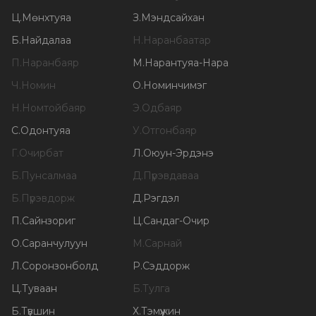
Ц
.
Мөнхтуяа
З
.
Мэндсайхан
Б
.
Найдалаа
Н
.
Наранбаатар
П
.
Наранбаяр
М
.
Нарантуяа-Нара
Ч
.
Номин
О
.
Номинчимэг
Н
.
Номтойбаяр
Э
.
Одбаяр
С
.
Одонтуяа
У
.
Отгонбаяр
Г
.
Очирбат
Л
.
Оюун-Эрдэнэ
Б
.
Пунсалмаа
Д
.
Пүрэвдаваа
Б
.
Пүрэвдорж
Д
.
Рэгдэл
П
.
Сайнзориг
Ц
.
Сандаг-Очир
О
.
Саранчулуун
М
.
Сарнай
Л
.
Соронзонболд
Р
.
Сэддорж
Ц
.
Туваан
Б
.
Тулга
Б
.
Түвшин
Х
.
Тэмүүжин