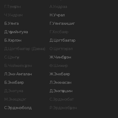
Г
.
Тэмүүлэн
А
.
Ундраа
Ч
.
Ундрам
Н
.
Учрал
Б
.
Уянга
Г
.
Уянгахишиг
Д
.
Үүрийнтуяа
Г
.
Хосбаяр
Б
.
Хэрлэн
Д
.
Цогтбаатар
Д
.
Цогтбаатар (Даваа)
О
.
Цогтгэрэл
С
.
Цэнгүүн
Ж
.
Чинбүрэн
Б
.
Чойжилсүрэн
Ө
.
Шижир
Л
.
Энх-Амгалан
Ж
.
Энхбаяр
Б
.
Энхбаяр
Л
.
Энхнасан
Д
.
Энхтуяа
Д
.
Энхтүвшин
М
.
Энхцэцэг
С
.
Эрдэнэбат
С
.
Эрдэнэболд
Р
.
Эрдэнэбүрэн