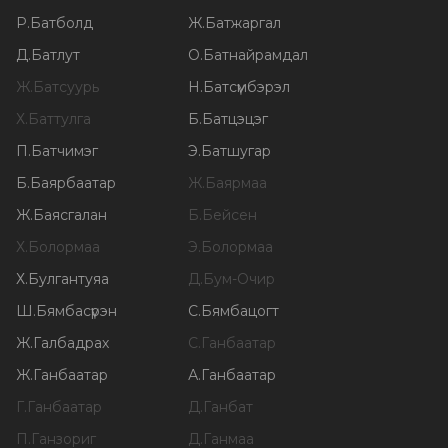
Р
.
Батболд
Ж
.
Батжаргал
Д
.
Батлут
О
.
Батнайрамдал
Ж
.
Батсуурь
Н
.
Батсүмбэрэл
Х
.
Баттулга
Б
.
Батцэцэг
П
.
Батчимэг
Э
.
Батшугар
Б
.
Баярбаатар
Ж
.
Баярмаа
Ж
.
Баясгалан
Б
.
Бейсен
Х
.
Болормаа
Э
.
Болормаа
Х
.
Булгантуяа
Д
.
Бум-Очир
Ш
.
Бямбасүрэн
С
.
Бямбацогт
Ж
.
Галбадрах
С
.
Ганбаатар
Ж
.
Ганбаатар
А
.
Ганбаатар
Г
.
Ганбаатар
Д
.
Ганбат
П
.
Ганзориг
Д
.
Ганмаа