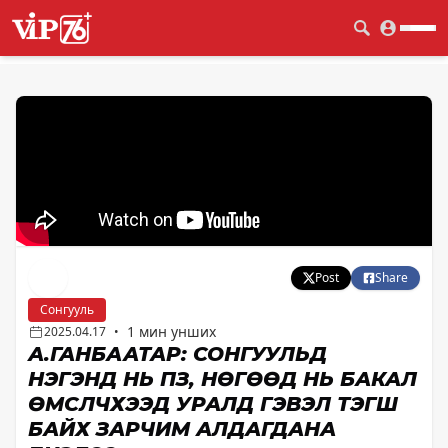
Post
Share
Сонгууль
1 мин унших
2025.04.17
•
А.ГАНБААТАР: СОНГУУЛЬД
НЭГЭНД НЬ ПҮҮЗ, НӨГӨӨД НЬ БАКАЛ
ӨМСҮҮЛЧХЭЭД УРАЛД ГЭВЭЛ ТЭГШ
БАЙХ ЗАРЧИМ АЛДАГДАНА