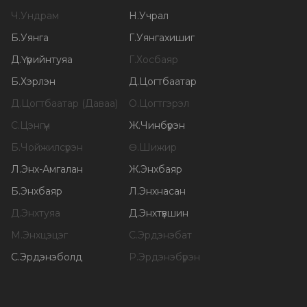
Ч
.
Ундрам
Н
.
Учрал
Б
.
Уянга
Г
.
Уянгахишиг
Д
.
Үүрийнтуяа
Г
.
Хосбаяр
Б
.
Хэрлэн
Д
.
Цогтбаатар
Д
.
Цогтбаатар (Даваа)
О
.
Цогтгэрэл
С
.
Цэнгүүн
Ж
.
Чинбүрэн
Б
.
Чойжилсүрэн
Ө
.
Шижир
Л
.
Энх-Амгалан
Ж
.
Энхбаяр
Б
.
Энхбаяр
Л
.
Энхнасан
Д
.
Энхтуяа
Д
.
Энхтүвшин
М
.
Энхцэцэг
С
.
Эрдэнэбат
С
.
Эрдэнэболд
Р
.
Эрдэнэбүрэн