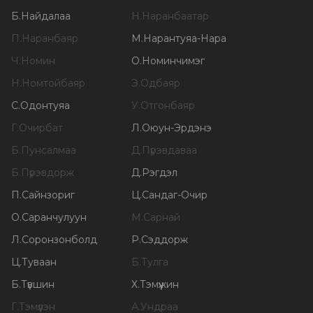
Б
.
Найдалаа
Н
.
Наранбаатар
П
.
Наранбаяр
М
.
Нарантуяа-Нара
Ч
.
Номин
О
.
Номинчимэг
Н
.
Номтойбаяр
Э
.
Одбаяр
С
.
Одонтуяа
У
.
Отгонбаяр
Г
.
Очирбат
Л
.
Оюун-Эрдэнэ
Б
.
Пунсалмаа
Д
.
Пүрэвдаваа
Б
.
Пүрэвдорж
Д
.
Рэгдэл
П
.
Сайнзориг
Ц
.
Сандаг-Очир
О
.
Саранчулуун
М
.
Сарнай
Л
.
Соронзонболд
Р
.
Сэддорж
Ц
.
Туваан
Б
.
Тулга
Б
.
Түвшин
Х
.
Тэмүүжин
Г
.
Тэмүүлэн
А
.
Ундраа