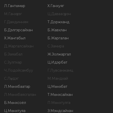
Л
.
Гантөмөр
Х
.
Ганхуяг
М
.
Ганхүлэг
Ц
.
Даваасүрэн
Г
.
Дамдинням
Т
.
Доржханд
Б
.
Дэлгэрсайхан
Б
.
Жавхлан
Х
.
Жангабыл
Б
.
Жаргалан
Д
.
Жаргалсайхан
С
.
Замира
Б
.
Заяабал
Ж
.
Золжаргал
С
.
Зулпхар
Ц
.
Идэрбат
Ч
.
Лодойсамбуу
Г
.
Лувсанжамц
С
.
Лүндэг
М
.
Мандхай
Л
.
Мөнхбаатар
Ц
.
Мөнхбат
Л
.
Мөнхбаясгалан
Т
.
Мөнхсайхан
Б
.
Мөнхсоёл
П
.
Мөнхтулга
Ц
.
Мөнхтуяа
З
.
Мэндсайхан