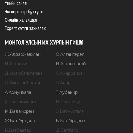
Үнийн санал
Экспертээр бүртгүүлэх
Онлайн хэлэлцүүлэг
Expert сэтгүүл захиалах
МОНГОЛ УЛСЫН ИХ ХУРЛЫН ГИШҮҮН
Ж
.
Алдаржавхлан
О
.
Алтангэрэл
Н
.
Алтанхуяг
Н
.
Алтаншагай
Д
.
Амарбаясгалан
С
.
Амарсайхан
О
.
Амгаланбаатар
Ч
.
Анар
А
.
Ариунзаяа
Т
.
Аубакир
Х
.
Баасанжаргал
Ц
.
Баатархүү
М
.
Бадамсүрэн
Э
.
Бат-Амгалан
Ж
.
Бат-Эрдэнэ
Б
.
Бат-Эрдэнэ
Б
.
Батбаатар
Д
.
Батбаяр