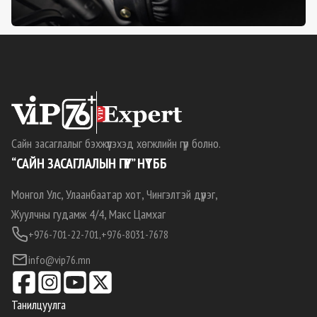
Сайн засаглалыг бэхжүүлэхэд хөгжлийн гүүр болно.
“САЙН ЗАСАГЛАЛЫН ГҮҮР” НҮТББ
Монгол Улс, Улаанбаатар хот, Чингэлтэй дүүрэг,
Жуулчны гудамж 4/4, Макс Цамхаг
+976-701-22-701,
+976-8031-7678
info@vip76.mn
Танилцуулга