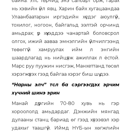
байна. Улс төрчид энэ салбарт орж, гарах
нь хэвийн үйл явц. Харин байх хугацаандаа
Улаанбаатарын иргэдийн хүсдэг аюулгүй,
тохилог, ногоон, байгальд ээлтэй орчинд
амьдрах; үр хүүхэддээ чанартай боловсрол
олгох, ижий ааваа эмнэлгийн үйлчилгээнд
төвөггүй хамруулах ийм л энгийн
шаардлагад нь нийцүүлж ажиллах л ёстой.
Марс руу пуужин нисгэж, Манхеттанд төсөл
хэрэгжүүлэх гээд байгаа хэрэг биш шүү дээ.
“Нарны элч” төсөл ба сэргээгдэх эрчим
хүчний шинэ эрин
Манай дүүргийн 70-80 хувь нь гэр
хороололд амьдардаг. Дэнжийн мянгад
дулааны станц бариад өг гээд хүлээвэл хэр
удахыг таашгүй. Иймд НҮБ-ын хөгжлийн