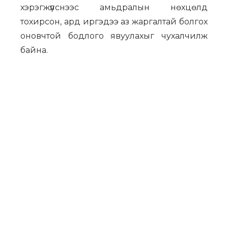
хэрэгжүүлснээс амьдралын нөхцөлд
тохирсон, ард иргэдээ аз жаргалтай болгох
оновчтой бодлого явуулахыг чухалчилж
байна.