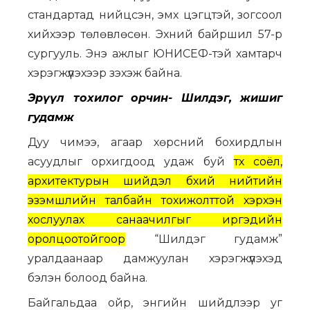
стандартад нийцсэн, эмх цэгцтэй, зогсоол
хийхээр төлөвлөсөн. Эхний байршил 57-р
сургууль. Энэ ажлыг ЮНИСЕФ-тэй хамтарч
хэрэгжүүлэхээр зэхэж байна.
Эрүүл тохилог орчин- Шилдэг, жишиг
гудамж
Дуу чимээ, агаар хөрсний бохирдлын
асуудлыг орхигдоод удаж буй
түүх соёл,
архитектурын шийдэл бүхий нийтийн
эзэмшлийн талбайн тохижолттой хэрхэн
хослуулах санаачилгыг иргэдийн
оролцоотойгоор
“Шилдэг гудамж”
уралдаанаар дамжуулан хэрэгжүүлэхэд
бэлэн болоод байна.
Байгальдаа ойр, энгийн шийдлээр уг