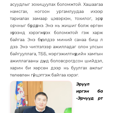
асуудлыг зохицуулах боломжтой. Хашаагаа
намсгах, ногоон ургамлуудаа ихээр
тариалах замаар цэвэрхэн, тохилог, эрүүл
орчныг бүрдүүлнэ. Энэ нь жишиг болж өргөн
хүрээнд хэрэгжүүлэх боломжтой гэж харж
байгаа. Энэ бүхэлдээ миний санаа биш л
дээ. Энэ чиглэлээр ажилладаг олон улсын
байгууллага, ТББ, мэргэжилтнүүдийн хамтын
ажиллагааны дүнд боловсрогдсон шийдэл,
харин би хөрсөн дээр нь буулгах ажлыг
төлөвлөн гүйцэтгэж байгаа хэрэг.
Эрүүл
иргэн ба
-Эрчүүд өөртөө