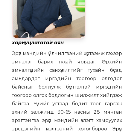
хариуцлагатай аян
Эрүүл мэндийн үйлчилгээний хүртээмж гэхээр
эмнэлэг барих тухай ярьдаг. Өрхийн
эмнэлгүүдийн санхүүжилтийг тухайн бүсэд
амьдардаг иргэдийн тоогоор олгодог
байсныг болиулж бүртгэлтэй иргэдийн
тоогоор олгох бодлогын шилжилт хийгдэж
байгаа. Үүнийг угтаад бодит тоог гаргаж
эхний ээлжинд 30-65 насны 28 мянган
эрэгтэйгээ эрүүл мэндийн үзлэгт хамруулах
эрсдэлийн үнэлгээний хөтөлбөрөө Эрүүл