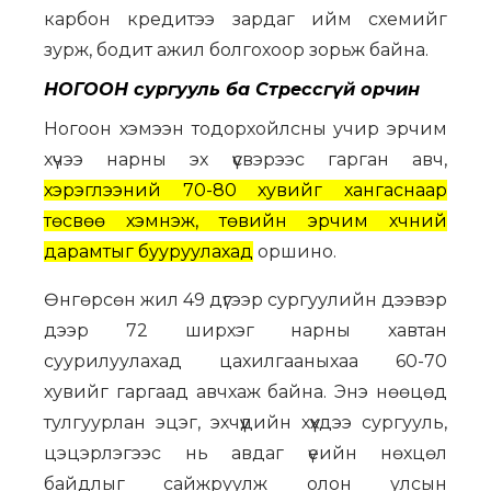
карбон кредитээ зардаг ийм схемийг
зурж, бодит ажил болгохоор зорьж байна.
НОГООН сургууль ба Стрессгүй орчин
Ногоон хэмээн тодорхойлсны учир эрчим
хүчээ нарны эх үүсвэрээс гарган авч,
хэрэглээний 70-80 хувийг хангаснаар
төсвөө хэмнэж, төвийн эрчим хүчний
дарамтыг бууруулахад
оршино.
Өнгөрсөн жил 49 дүгээр сургуулийн дээвэр
дээр 72 ширхэг нарны хавтан
суурилуулахад цахилгааныхаа 60-70
хувийг гаргаад авчхаж байна. Энэ нөөцөд
тулгуурлан эцэг, эхчүүдийн хүүхдээ сургууль,
цэцэрлэгээс нь авдаг үеийн нөхцөл
байдлыг сайжруулж олон улсын