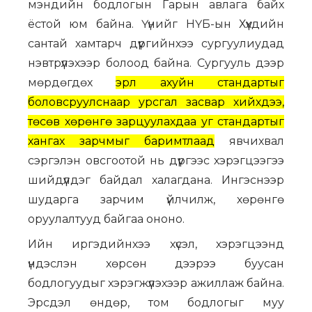
мэндийн бодлогын Гарын авлага байх
ёстой юм байна. Үүнийг НҮБ-ын Хүүхдийн
сантай хамтарч дүүргийнхээ сургуулиудад
нэвтрүүлэхээр болоод байна. Сургууль дээр
мөрдөгдөх
эрүүл ахуйн стандартыг
боловсруулснаар урсгал засвар хийхдээ,
төсөв хөрөнгө зарцуулахдаа уг стандартыг
хангах зарчмыг баримтлаад
явчихвал
сэргэлэн овсгоотой нь дүүргээс хэрэгцээгээ
шийдүүлдэг байдал халагдана. Ингэснээр
шударга зарчим үйлчилж, хөрөнгө
оруулалтууд байгаа ононо.
Ийн иргэдийнхээ хүсэл, хэрэгцээнд
үндэслэн хөрсөн дээрээ буусан
бодлогуудыг хэрэгжүүлэхээр ажиллаж байна.
Эрсдэл өндөр, том бодлогыг муу