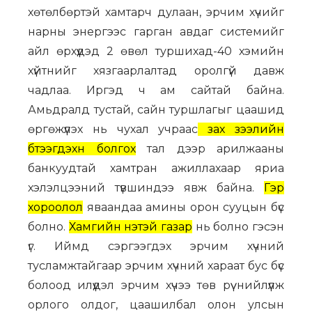
хөтөлбөртэй хамтарч дулаан, эрчим хүчийг
нарны энергээс гарган авдаг системийг
айл өрхүүдэд 2 өвөл туршихад-40 хэмийн
хүйтнийг хязгаарлалтад оролгүй давж
чадлаа. Иргэд ч ам сайтай байна.
Амьдралд тустай, сайн туршлагыг цаашид
өргөжүүлэх нь чухал учраас
зах зээлийн
бүтээгдэхүүн болгох
тал дээр арилжааны
банкуудтай хамтран ажиллахаар яриа
хэлэлцээний түвшиндээ явж байна.
Гэр
хороолол
яваандаа амины орон сууцын бүс
болно.
Хамгийн үнэтэй газар
нь болно гэсэн
үг. Иймд сэргээгдэх эрчим хүчний
тусламжтайгаар эрчим хүчний хараат бус бүс
болоод илүүдэл эрчим хүчээ төв рүү нийлүүлж
орлого олдог, цаашилбал олон улсын