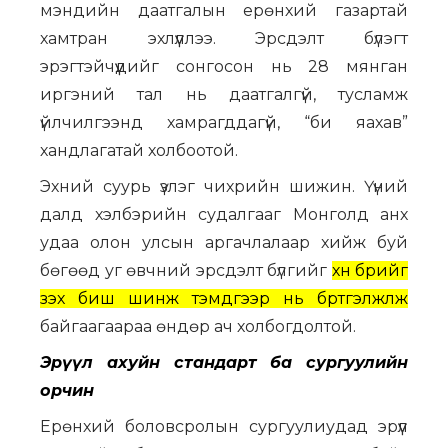
мэндийн даатгалын ерөнхий газартай
хамтран эхлүүллээ. Эрсдэлт бүлэгт
эрэгтэйчүүдийг сонгосон нь 28 мянган
иргэний тал нь даатгалгүй, тусламж
үйлчилгээнд хамрагддагүй, “би яахав”
хандлагатай холбоотой.
Эхний суурь үзлэг чихрийн шижин. Үүний
далд хэлбэрийн судалгааг Монголд анх
удаа олон улсын аргачлалаар хийж буй
бөгөөд уг өвчний эрсдэлт бүлгийг
хүн бүрийг
үзэх биш шинж тэмдгээр нь бүртгэлжүүлж
байгаагаараа өндөр ач холбогдолтой.
Эрүүл ахуйн стандарт ба сургуулийн
орчин
Ерөнхий боловсролын сургуулиудад эрүүл