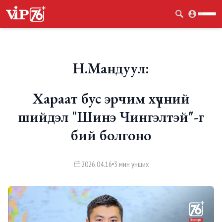
Н.Мандуул:
Хараат бус эрчим хүчний
шийдэл "Шинэ Чингэлтэй"-г
бий болгоно
2026.04.16
3 мин унших