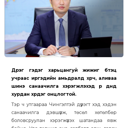
Дүүрэг гэдэг харьцангуй жижиг бүтэц
учраас иргэдийн амьдралд хүрч, аливаа
шинэ санаачилга хэрэгжүүлэхэд үр дүнд
хурдан хүрдэг онцлогтой.
Тэр ч утгаараа Чингэлтэй дүүрэгт хэд хэдэн
санаачилга дэвшүүлж, төсөл хөтөлбөр
боловсруулан хэрэгжүүлэх шатандаа явж