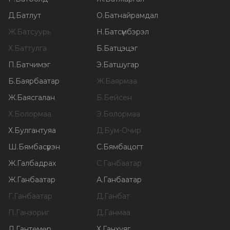
Д
.
Батлут
О
.
Батнайрамдал
Ж
.
Батсуурь
Н
.
Батсүмбэрэл
Х
.
Баттулга
Б
.
Батцэцэг
П
.
Батчимэг
Э
.
Батшугар
Б
.
Баярбаатар
Ж
.
Баярмаа
Ж
.
Баясгалан
Б
.
Бейсен
Х
.
Болормаа
Э
.
Болормаа
Х
.
Булгантуяа
Д
.
Бум-Очир
Ш
.
Бямбасүрэн
С
.
Бямбацогт
Ж
.
Галбадрах
С
.
Ганбаатар
Ж
.
Ганбаатар
А
.
Ганбаатар
Г
.
Ганбаатар
Д
.
Ганбат
П
.
Ганзориг
Д
.
Ганмаа
Л
.
Гантөмөр
Х
.
Ганхуяг