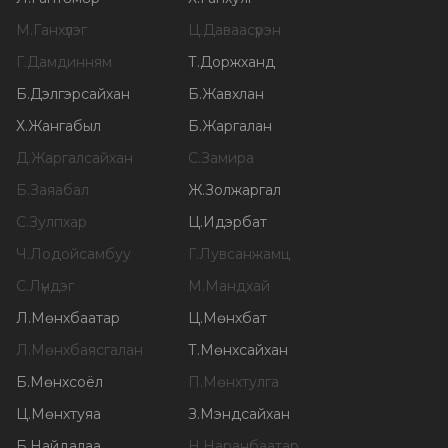
М
.
Ганхүлэг
Ц
.
Даваасүрэн
Г
.
Дамдинням
Т
.
Доржханд
Б
.
Дэлгэрсайхан
Б
.
Жавхлан
Х
.
Жангабыл
Б
.
Жаргалан
Д
.
Жаргалсайхан
С
.
Замира
Б
.
Заяабал
Ж
.
Золжаргал
С
.
Зулпхар
Ц
.
Идэрбат
Ч
.
Лодойсамбуу
Г
.
Лувсанжамц
С
.
Лүндэг
М
.
Мандхай
Л
.
Мөнхбаатар
Ц
.
Мөнхбат
Л
.
Мөнхбаясгалан
Т
.
Мөнхсайхан
Б
.
Мөнхсоёл
П
.
Мөнхтулга
Ц
.
Мөнхтуяа
З
.
Мэндсайхан
Б
.
Найдалаа
Н
.
Наранбаатар