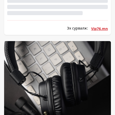
Эх сурвалж:
Vip76.mn