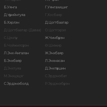
Б
.
Уянга
Г
.
Уянгахишиг
Д
.
Үүрийнтуяа
Г
.
Хосбаяр
Б
.
Хэрлэн
Д
.
Цогтбаатар
Д
.
Цогтбаатар (Даваа)
О
.
Цогтгэрэл
С
.
Цэнгүүн
Ж
.
Чинбүрэн
Б
.
Чойжилсүрэн
Ө
.
Шижир
Л
.
Энх-Амгалан
Ж
.
Энхбаяр
Б
.
Энхбаяр
Л
.
Энхнасан
Д
.
Энхтуяа
Д
.
Энхтүвшин
М
.
Энхцэцэг
С
.
Эрдэнэбат
С
.
Эрдэнэболд
Р
.
Эрдэнэбүрэн