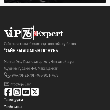
Сайн засаглалыг бэхжүүлэхэд хөгжлийн гүүр болно.
“САЙН ЗАСАГЛАЛЫН ГҮҮР” НҮТББ
Монгол Улс, Улаанбаатар хот, Чингэлтэй дүүрэг,
Жуулчны гудамж 4/4, Макс Цамхаг
+976-701-22-701,
+976-8031-7678
info@vip76.mn
Танилцуулга
Үнийн санал