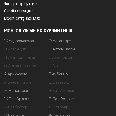
Экспертээр бүртгүүлэх
Онлайн хэлэлцүүлэг
Expert сэтгүүл захиалах
МОНГОЛ УЛСЫН ИХ ХУРЛЫН ГИШҮҮН
Ж
.
Алдаржавхлан
О
.
Алтангэрэл
Н
.
Алтанхуяг
Н
.
Алтаншагай
Д
.
Амарбаясгалан
С
.
Амарсайхан
О
.
Амгаланбаатар
Ч
.
Анар
А
.
Ариунзаяа
Т
.
Аубакир
Х
.
Баасанжаргал
Ц
.
Баатархүү
М
.
Бадамсүрэн
Э
.
Бат-Амгалан
Ж
.
Бат-Эрдэнэ
Б
.
Бат-Эрдэнэ
Б
.
Батбаатар
Д
.
Батбаяр
Р
.
Батболд
Ж
.
Батжаргал