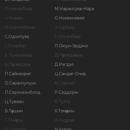
П
.
Наранбаяр
М
.
Нарантуяа-Нара
Ч
.
Номин
О
.
Номинчимэг
Н
.
Номтойбаяр
Э
.
Одбаяр
С
.
Одонтуяа
У
.
Отгонбаяр
Г
.
Очирбат
Л
.
Оюун-Эрдэнэ
Б
.
Пунсалмаа
Д
.
Пүрэвдаваа
Б
.
Пүрэвдорж
Д
.
Рэгдэл
П
.
Сайнзориг
Ц
.
Сандаг-Очир
О
.
Саранчулуун
М
.
Сарнай
Л
.
Соронзонболд
Р
.
Сэддорж
Ц
.
Туваан
Б
.
Тулга
Б
.
Түвшин
Х
.
Тэмүүжин
Г
.
Тэмүүлэн
А
.
Ундраа
Ч
.
Ундрам
Н
.
Учрал