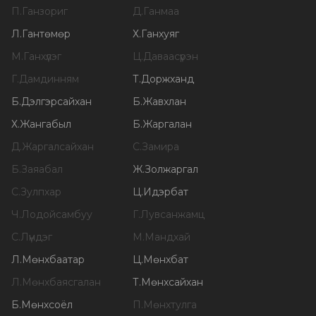
П
.
Ганзориг
Д
.
Ганмаа
Л
.
Гантөмөр
Х
.
Ганхуяг
М
.
Ганхүлэг
Ц
.
Даваасүрэн
Г
.
Дамдинням
Т
.
Доржханд
Б
.
Дэлгэрсайхан
Б
.
Жавхлан
Х
.
Жангабыл
Б
.
Жаргалан
Д
.
Жаргалсайхан
С
.
Замира
Б
.
Заяабал
Ж
.
Золжаргал
С
.
Зулпхар
Ц
.
Идэрбат
Ч
.
Лодойсамбуу
Г
.
Лувсанжамц
С
.
Лүндэг
М
.
Мандхай
Л
.
Мөнхбаатар
Ц
.
Мөнхбат
Л
.
Мөнхбаясгалан
Т
.
Мөнхсайхан
Б
.
Мөнхсоёл
П
.
Мөнхтулга