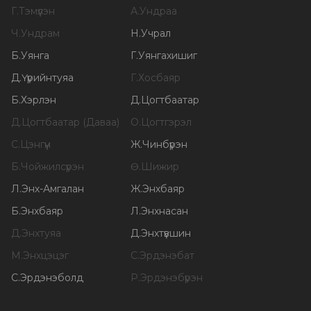
Г
.
Тэмүүлэн
А
.
Ундраа
Ч
.
Ундрам
Н
.
Учрал
Б
.
Уянга
Г
.
Уянгахишиг
Д
.
Үүрийнтуяа
Г
.
Хосбаяр
Б
.
Хэрлэн
Д
.
Цогтбаатар
Д
.
Цогтбаатар (Даваа)
О
.
Цогтгэрэл
С
.
Цэнгүүн
Ж
.
Чинбүрэн
Б
.
Чойжилсүрэн
Ө
.
Шижир
Л
.
Энх-Амгалан
Ж
.
Энхбаяр
Б
.
Энхбаяр
Л
.
Энхнасан
Д
.
Энхтуяа
Д
.
Энхтүвшин
М
.
Энхцэцэг
С
.
Эрдэнэбат
С
.
Эрдэнэболд
Р
.
Эрдэнэбүрэн