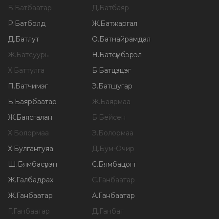
Б
.
Батбаатар
Д
.
Батбаяр
Р
.
Батболд
Ж
.
Батжаргал
Д
.
Батлут
О
.
Батнайрамдал
Ж
.
Батсуурь
Н
.
Батсүмбэрэл
Х
.
Баттулга
Б
.
Батцэцэг
П
.
Батчимэг
Э
.
Батшугар
Б
.
Баярбаатар
Ж
.
Баярмаа
Ж
.
Баясгалан
Б
.
Бейсен
Х
.
Болормаа
Э
.
Болормаа
Х
.
Булгантуяа
Д
.
Бум-Очир
Ш
.
Бямбасүрэн
С
.
Бямбацогт
Ж
.
Галбадрах
С
.
Ганбаатар
Ж
.
Ганбаатар
А
.
Ганбаатар
Г
.
Ганбаатар
Д
.
Ганбат