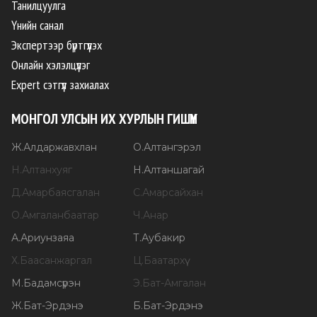
Танилцуулга
Үнийн санал
Экспертээр бүртгүүлэх
Онлайн хэлэлцүүлэг
Expert сэтгүүл захиалах
МОНГОЛ УЛСЫН ИХ ХУРЛЫН ГИШҮҮН
Ж
.
Алдаржавхлан
О
.
Алтангэрэл
Н
.
Алтанхуяг
Н
.
Алтаншагай
Д
.
Амарбаясгалан
С
.
Амарсайхан
О
.
Амгаланбаатар
Ч
.
Анар
А
.
Ариунзаяа
Т
.
Аубакир
Х
.
Баасанжаргал
Ц
.
Баатархүү
М
.
Бадамсүрэн
Э
.
Бат-Амгалан
Ж
.
Бат-Эрдэнэ
Б
.
Бат-Эрдэнэ