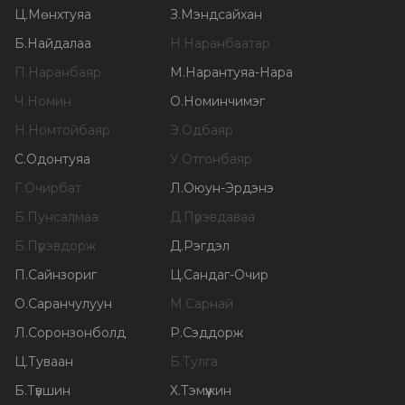
Ц
.
Мөнхтуяа
З
.
Мэндсайхан
Б
.
Найдалаа
Н
.
Наранбаатар
П
.
Наранбаяр
М
.
Нарантуяа-Нара
Ч
.
Номин
О
.
Номинчимэг
Н
.
Номтойбаяр
Э
.
Одбаяр
С
.
Одонтуяа
У
.
Отгонбаяр
Г
.
Очирбат
Л
.
Оюун-Эрдэнэ
Б
.
Пунсалмаа
Д
.
Пүрэвдаваа
Б
.
Пүрэвдорж
Д
.
Рэгдэл
П
.
Сайнзориг
Ц
.
Сандаг-Очир
О
.
Саранчулуун
М
.
Сарнай
Л
.
Соронзонболд
Р
.
Сэддорж
Ц
.
Туваан
Б
.
Тулга
Б
.
Түвшин
Х
.
Тэмүүжин