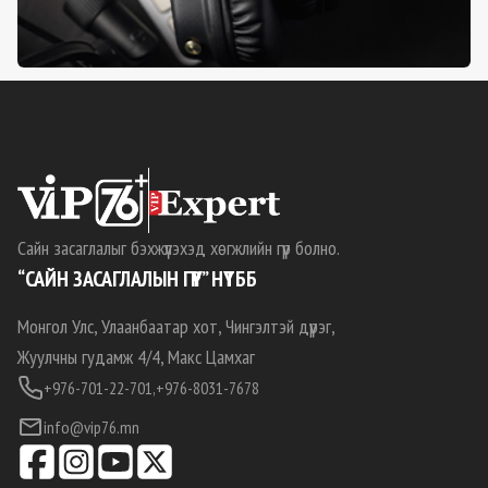
Сайн засаглалыг бэхжүүлэхэд хөгжлийн гүүр болно.
“САЙН ЗАСАГЛАЛЫН ГҮҮР” НҮТББ
Монгол Улс, Улаанбаатар хот, Чингэлтэй дүүрэг,
Жуулчны гудамж 4/4, Макс Цамхаг
+976-701-22-701,
+976-8031-7678
info@vip76.mn