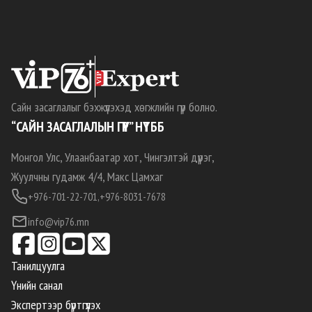
Сайн засаглалыг бэхжүүлэхэд хөгжлийн гүүр болно.
“САЙН ЗАСАГЛАЛЫН ГҮҮР” НҮТББ
Монгол Улс, Улаанбаатар хот, Чингэлтэй дүүрэг,
Жуулчны гудамж 4/4, Макс Цамхаг
+976-701-22-701,
+976-8031-7678
info@vip76.mn
Танилцуулга
Үнийн санал
Экспертээр бүртгүүлэх