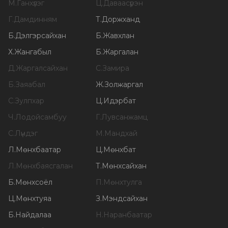
М
.
Ганхүлэг
Ц
.
Даваасүрэн
Г
.
Дамдинням
Т
.
Доржханд
Б
.
Дэлгэрсайхан
Б
.
Жавхлан
Х
.
Жангабыл
Б
.
Жаргалан
Д
.
Жаргалсайхан
С
.
Замира
Б
.
Заяабал
Ж
.
Золжаргал
С
.
Зулпхар
Ц
.
Идэрбат
Ч
.
Лодойсамбуу
Г
.
Лувсанжамц
С
.
Лүндэг
М
.
Мандхай
Л
.
Мөнхбаатар
Ц
.
Мөнхбат
Л
.
Мөнхбаясгалан
Т
.
Мөнхсайхан
Б
.
Мөнхсоёл
П
.
Мөнхтулга
Ц
.
Мөнхтуяа
З
.
Мэндсайхан
Б
.
Найдалаа
Н
.
Наранбаатар