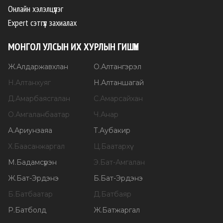
Онлайн хэлэлцүүлэг
Expert сэтгүүл захиалах
МОНГОЛ УЛСЫН ИХ ХУРЛЫН ГИШҮҮН
Ж
.
Алдаржавхлан
О
.
Алтангэрэл
Н
.
Алтанхуяг
Н
.
Алтаншагай
Д
.
Амарбаясгалан
С
.
Амарсайхан
О
.
Амгаланбаатар
Ч
.
Анар
А
.
Ариунзаяа
Т
.
Аубакир
Х
.
Баасанжаргал
Ц
.
Баатархүү
М
.
Бадамсүрэн
Э
.
Бат-Амгалан
Ж
.
Бат-Эрдэнэ
Б
.
Бат-Эрдэнэ
Б
.
Батбаатар
Д
.
Батбаяр
Р
.
Батболд
Ж
.
Батжаргал