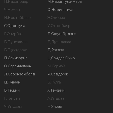
П
.
Наранбаяр
М
.
Нарантуяа-Нара
Ч
.
Номин
О
.
Номинчимэг
Н
.
Номтойбаяр
Э
.
Одбаяр
С
.
Одонтуяа
У
.
Отгонбаяр
Г
.
Очирбат
Л
.
Оюун-Эрдэнэ
Б
.
Пунсалмаа
Д
.
Пүрэвдаваа
Б
.
Пүрэвдорж
Д
.
Рэгдэл
П
.
Сайнзориг
Ц
.
Сандаг-Очир
О
.
Саранчулуун
М
.
Сарнай
Л
.
Соронзонболд
Р
.
Сэддорж
Ц
.
Туваан
Б
.
Тулга
Б
.
Түвшин
Х
.
Тэмүүжин
Г
.
Тэмүүлэн
А
.
Ундраа
Ч
.
Ундрам
Н
.
Учрал