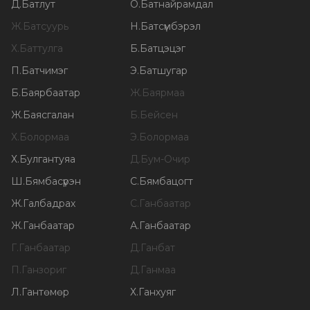
Д
.
Батлут
О
.
Батнайрамдал
Ж
.
Батсуурь
Н
.
Батсүмбэрэл
Х
.
Баттулга
Б
.
Батцэцэг
П
.
Батчимэг
Э
.
Батшугар
Б
.
Баярбаатар
Ж
.
Баярмаа
Ж
.
Баясгалан
Б
.
Бейсен
Х
.
Болормаа
Э
.
Болормаа
Х
.
Булгантуяа
Д
.
Бум-Очир
Ш
.
Бямбасүрэн
С
.
Бямбацогт
Ж
.
Галбадрах
С
.
Ганбаатар
Ж
.
Ганбаатар
А
.
Ганбаатар
Г
.
Ганбаатар
Д
.
Ганбат
П
.
Ганзориг
Д
.
Ганмаа
Л
.
Гантөмөр
Х
.
Ганхуяг