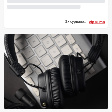
Эх сурвалж:
Vip76.mn