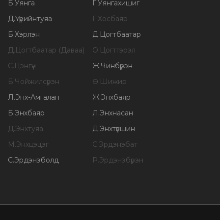
Б
.
Уянга
Г
.
Уянгахишиг
Д
.
Үүрийнтуяа
Г
.
Хосбаяр
Б
.
Хэрлэн
Д
.
Цогтбаатар
Д
.
Цогтбаатар (Даваа)
О
.
Цогтгэрэл
С
.
Цэнгүүн
Ж
.
Чинбүрэн
Б
.
Чойжилсүрэн
Ө
.
Шижир
Л
.
Энх-Амгалан
Ж
.
Энхбаяр
Б
.
Энхбаяр
Л
.
Энхнасан
Д
.
Энхтуяа
Д
.
Энхтүвшин
М
.
Энхцэцэг
С
.
Эрдэнэбат
С
.
Эрдэнэболд
Р
.
Эрдэнэбүрэн