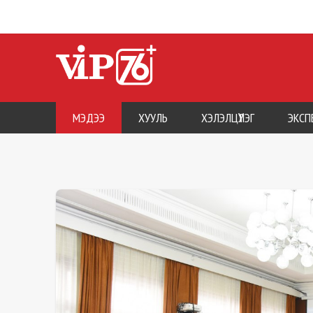
МЭДЭЭ
ХУУЛЬ
ХЭЛЭЛЦҮҮЛЭГ
ЭКСП