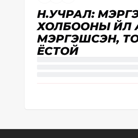
Н.УЧРАЛ: МЭР
ХОЛБООНЫ ҮЙЛ
МЭРГЭШСЭН, Т
ЁСТОЙ