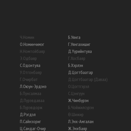
Ч
.
Номин
Б
.
Уянга
О
.
Номинчимэг
Г
.
Уянгахишиг
Н
.
Номтойбаяр
Д
.
Үүрийнтуяа
Э
.
Одбаяр
Г
.
Хосбаяр
С
.
Одонтуяа
Б
.
Хэрлэн
У
.
Отгонбаяр
Д
.
Цогтбаатар
Г
.
Очирбат
Д
.
Цогтбаатар (Даваа)
Л
.
Оюун-Эрдэнэ
О
.
Цогтгэрэл
Б
.
Пунсалмаа
С
.
Цэнгүүн
Д
.
Пүрэвдаваа
Ж
.
Чинбүрэн
Б
.
Пүрэвдорж
Б
.
Чойжилсүрэн
Д
.
Рэгдэл
Ө
.
Шижир
П
.
Сайнзориг
Л
.
Энх-Амгалан
Ц
.
Сандаг-Очир
Ж
.
Энхбаяр