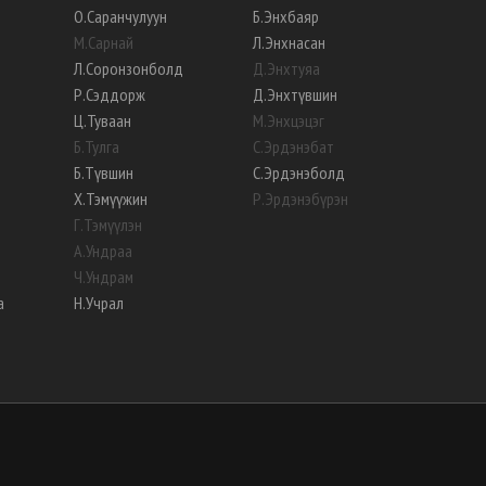
О
.
Саранчулуун
Б
.
Энхбаяр
М
.
Сарнай
Л
.
Энхнасан
Л
.
Соронзонболд
Д
.
Энхтуяа
Р
.
Сэддорж
Д
.
Энхтүвшин
Ц
.
Туваан
М
.
Энхцэцэг
Б
.
Тулга
С
.
Эрдэнэбат
Б
.
Түвшин
С
.
Эрдэнэболд
Х
.
Тэмүүжин
Р
.
Эрдэнэбүрэн
Г
.
Тэмүүлэн
А
.
Ундраа
Ч
.
Ундрам
а
Н
.
Учрал