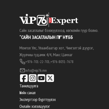
Сайн засаглалыг бэхжүүлэхэд хөгжлийн гүүр болно.
“САЙН ЗАСАГЛАЛЫН ГҮҮР” НҮТББ
Монгол Улс, Улаанбаатар хот, Чингэлтэй дүүрэг,
Жуулчны гудамж 4/4, Макс Цамхаг
+976-701-22-701,
+976-8031-7678
info@vip76.mn
Танилцуулга
Үнийн санал
Экспертээр бүртгүүлэх
Онлайн хэлэлцүүлэг