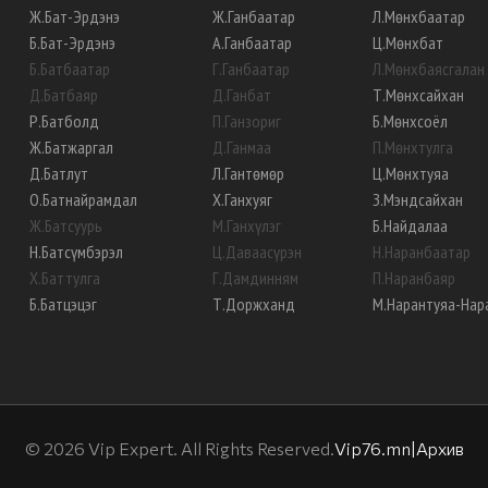
Ж
.
Бат-Эрдэнэ
Ж
.
Ганбаатар
Л
.
Мөнхбаатар
Б
.
Бат-Эрдэнэ
А
.
Ганбаатар
Ц
.
Мөнхбат
Б
.
Батбаатар
Г
.
Ганбаатар
Л
.
Мөнхбаясгалан
Д
.
Батбаяр
Д
.
Ганбат
Т
.
Мөнхсайхан
Р
.
Батболд
П
.
Ганзориг
Б
.
Мөнхсоёл
Ж
.
Батжаргал
Д
.
Ганмаа
П
.
Мөнхтулга
Д
.
Батлут
Л
.
Гантөмөр
Ц
.
Мөнхтуяа
О
.
Батнайрамдал
Х
.
Ганхуяг
З
.
Мэндсайхан
Ж
.
Батсуурь
М
.
Ганхүлэг
Б
.
Найдалаа
Н
.
Батсүмбэрэл
Ц
.
Даваасүрэн
Н
.
Наранбаатар
Х
.
Баттулга
Г
.
Дамдинням
П
.
Наранбаяр
Б
.
Батцэцэг
Т
.
Доржханд
М
.
Нарантуяа-Нар
©
2026
Vip Expert. All Rights Reserved.
Vip76.mn
|
Архив