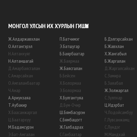
МОНГОЛ УЛСЫН ИХ ХУРЛЫН ГИШҮҮН
Ж
.
Алдаржавхлан
П
.
Батчимэг
Б
.
Дэлгэрсайхан
О
.
Алтангэрэл
Э
.
Батшугар
Б
.
Жавхлан
Н
.
Алтанхуяг
Б
.
Баярбаатар
Х
.
Жангабыл
Н
.
Алтаншагай
Ж
.
Баярмаа
Б
.
Жаргалан
Д
.
Амарбаясгалан
Ж
.
Баясгалан
Д
.
Жаргалсайхан
С
.
Амарсайхан
Б
.
Бейсен
С
.
Замира
О
.
Амгаланбаатар
Х
.
Болормаа
Б
.
Заяабал
Ч
.
Анар
Э
.
Болормаа
Ж
.
Золжаргал
А
.
Ариунзаяа
Х
.
Булгантуяа
С
.
Зулпхар
Т
.
Аубакир
Д
.
Бум-Очир
Ц
.
Идэрбат
Х
.
Баасанжаргал
Ш
.
Бямбасүрэн
Ч
.
Лодойсамбуу
Ц
.
Баатархүү
С
.
Бямбацогт
Г
.
Лувсанжамц
М
.
Бадамсүрэн
Ж
.
Галбадрах
С
.
Лүндэг
Э
.
Бат-Амгалан
С
.
Ганбаатар
М
.
Мандхай