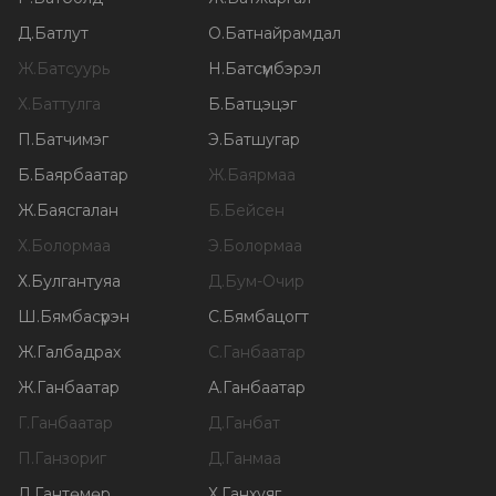
Д
.
Батлут
О
.
Батнайрамдал
Ж
.
Батсуурь
Н
.
Батсүмбэрэл
Х
.
Баттулга
Б
.
Батцэцэг
П
.
Батчимэг
Э
.
Батшугар
Б
.
Баярбаатар
Ж
.
Баярмаа
Ж
.
Баясгалан
Б
.
Бейсен
Х
.
Болормаа
Э
.
Болормаа
Х
.
Булгантуяа
Д
.
Бум-Очир
Ш
.
Бямбасүрэн
С
.
Бямбацогт
Ж
.
Галбадрах
С
.
Ганбаатар
Ж
.
Ганбаатар
А
.
Ганбаатар
Г
.
Ганбаатар
Д
.
Ганбат
П
.
Ганзориг
Д
.
Ганмаа
Л
.
Гантөмөр
Х
.
Ганхуяг