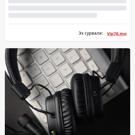
Эх сурвалж:
Vip76.mn