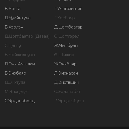
Б
.
Уянга
Г
.
Уянгахишиг
Д
.
Үүрийнтуяа
Г
.
Хосбаяр
Б
.
Хэрлэн
Д
.
Цогтбаатар
Д
.
Цогтбаатар (Даваа)
О
.
Цогтгэрэл
С
.
Цэнгүүн
Ж
.
Чинбүрэн
Б
.
Чойжилсүрэн
Ө
.
Шижир
Л
.
Энх-Амгалан
Ж
.
Энхбаяр
Б
.
Энхбаяр
Л
.
Энхнасан
Д
.
Энхтуяа
Д
.
Энхтүвшин
М
.
Энхцэцэг
С
.
Эрдэнэбат
С
.
Эрдэнэболд
Р
.
Эрдэнэбүрэн