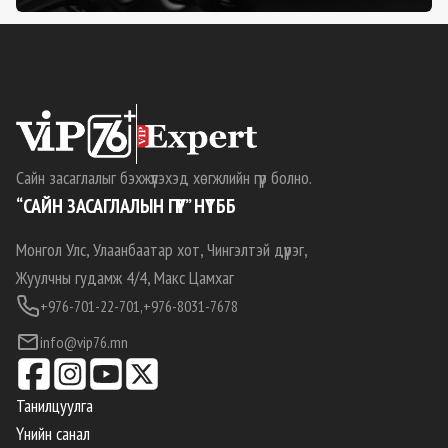
Сайн засаглалыг бэхжүүлэхэд хөгжлийн гүүр болно.
“САЙН ЗАСАГЛАЛЫН ГҮҮР” НҮТББ
Монгол Улс, Улаанбаатар хот, Чингэлтэй дүүрэг,
Жуулчны гудамж 4/4, Макс Цамхаг
+976-701-22-701,
+976-8031-7678
info@vip76.mn
Танилцуулга
Үнийн санал