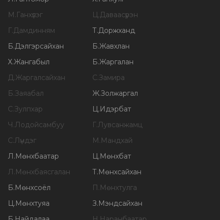
М
.
Ганхүлэг
Ц
.
Даваасүрэн
Г
.
Дамдинням
Т
.
Доржханд
Б
.
Дэлгэрсайхан
Б
.
Жавхлан
Х
.
Жангабыл
Б
.
Жаргалан
Д
.
Жаргалсайхан
С
.
Замира
Б
.
Заяабал
Ж
.
Золжаргал
С
.
Зулпхар
Ц
.
Идэрбат
Ч
.
Лодойсамбуу
Г
.
Лувсанжамц
С
.
Лүндэг
М
.
Мандхай
Л
.
Мөнхбаатар
Ц
.
Мөнхбат
Л
.
Мөнхбаясгалан
Т
.
Мөнхсайхан
Б
.
Мөнхсоёл
П
.
Мөнхтулга
Ц
.
Мөнхтуяа
З
.
Мэндсайхан
Б
.
Найдалаа
Н
.
Наранбаатар