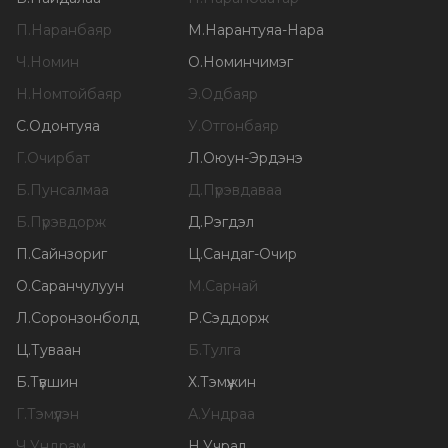
П
.
Наранбаяр
М
.
Нарантуяа-Нара
Ч
.
Номин
О
.
Номинчимэг
Н
.
Номтойбаяр
Э
.
Одбаяр
С
.
Одонтуяа
У
.
Отгонбаяр
Г
.
Очирбат
Л
.
Оюун-Эрдэнэ
Б
.
Пунсалмаа
Д
.
Пүрэвдаваа
Б
.
Пүрэвдорж
Д
.
Рэгдэл
П
.
Сайнзориг
Ц
.
Сандаг-Очир
О
.
Саранчулуун
М
.
Сарнай
Л
.
Соронзонболд
Р
.
Сэддорж
Ц
.
Туваан
Б
.
Тулга
Б
.
Түвшин
Х
.
Тэмүүжин
Г
.
Тэмүүлэн
А
.
Ундраа
Ч
.
Ундрам
Н
.
Учрал