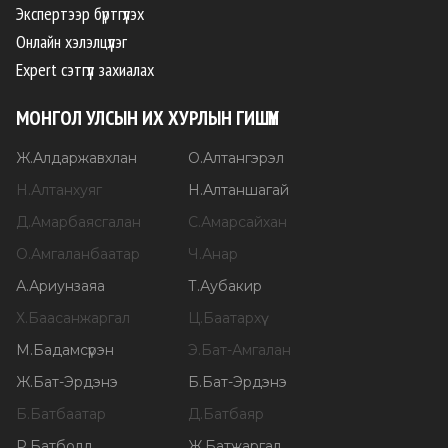
Экспертээр бүртгүүлэх
Онлайн хэлэлцүүлэг
Expert сэтгүүл захиалах
МОНГОЛ УЛСЫН ИХ ХУРЛЫН ГИШҮҮН
Ж
.
Алдаржавхлан
О
.
Алтангэрэл
Н
.
Алтанхуяг
Н
.
Алтаншагай
Д
.
Амарбаясгалан
С
.
Амарсайхан
О
.
Амгаланбаатар
Ч
.
Анар
А
.
Ариунзаяа
Т
.
Аубакир
Х
.
Баасанжаргал
Ц
.
Баатархүү
М
.
Бадамсүрэн
Э
.
Бат-Амгалан
Ж
.
Бат-Эрдэнэ
Б
.
Бат-Эрдэнэ
Б
.
Батбаатар
Д
.
Батбаяр
Р
.
Батболд
Ж
.
Батжаргал