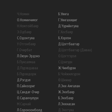
Ч
.
Номин
Б
.
Уянга
О
.
Номинчимэг
Г
.
Уянгахишиг
Н
.
Номтойбаяр
Д
.
Үүрийнтуяа
Э
.
Одбаяр
Г
.
Хосбаяр
С
.
Одонтуяа
Б
.
Хэрлэн
У
.
Отгонбаяр
Д
.
Цогтбаатар
Г
.
Очирбат
Д
.
Цогтбаатар (Даваа)
Л
.
Оюун-Эрдэнэ
О
.
Цогтгэрэл
Б
.
Пунсалмаа
С
.
Цэнгүүн
Д
.
Пүрэвдаваа
Ж
.
Чинбүрэн
Б
.
Пүрэвдорж
Б
.
Чойжилсүрэн
Д
.
Рэгдэл
Ө
.
Шижир
П
.
Сайнзориг
Л
.
Энх-Амгалан
Ц
.
Сандаг-Очир
Ж
.
Энхбаяр
О
.
Саранчулуун
Б
.
Энхбаяр
М
.
Сарнай
Л
.
Энхнасан
Л
.
Соронзонболд
Д
.
Энхтуяа