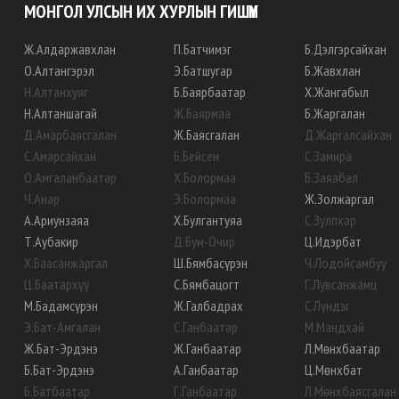
МОНГОЛ УЛСЫН ИХ ХУРЛЫН ГИШҮҮН
Ж
.
Алдаржавхлан
П
.
Батчимэг
Б
.
Дэлгэрсайхан
О
.
Алтангэрэл
Э
.
Батшугар
Б
.
Жавхлан
Н
.
Алтанхуяг
Б
.
Баярбаатар
Х
.
Жангабыл
Н
.
Алтаншагай
Ж
.
Баярмаа
Б
.
Жаргалан
Д
.
Амарбаясгалан
Ж
.
Баясгалан
Д
.
Жаргалсайхан
С
.
Амарсайхан
Б
.
Бейсен
С
.
Замира
О
.
Амгаланбаатар
Х
.
Болормаа
Б
.
Заяабал
Ч
.
Анар
Э
.
Болормаа
Ж
.
Золжаргал
А
.
Ариунзаяа
Х
.
Булгантуяа
С
.
Зулпхар
Т
.
Аубакир
Д
.
Бум-Очир
Ц
.
Идэрбат
Х
.
Баасанжаргал
Ш
.
Бямбасүрэн
Ч
.
Лодойсамбуу
Ц
.
Баатархүү
С
.
Бямбацогт
Г
.
Лувсанжамц
М
.
Бадамсүрэн
Ж
.
Галбадрах
С
.
Лүндэг
Э
.
Бат-Амгалан
С
.
Ганбаатар
М
.
Мандхай
Ж
.
Бат-Эрдэнэ
Ж
.
Ганбаатар
Л
.
Мөнхбаатар
Б
.
Бат-Эрдэнэ
А
.
Ганбаатар
Ц
.
Мөнхбат
Б
.
Батбаатар
Г
.
Ганбаатар
Л
.
Мөнхбаясгалан