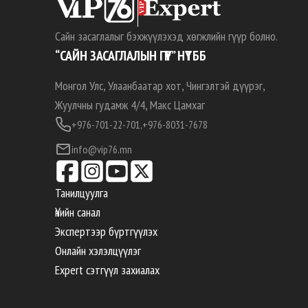
Сайн засаглалыг бэхжүүлэхэд хөгжлийн гүүр болно.
“САЙН ЗАСАГЛАЛЫН ГҮҮР” НҮТББ
Монгол Улс, Улаанбаатар хот, Чингэлтэй дүүрэг,
Жуулчны гудамж 4/4, Макс Цамхаг
+976-701-22-701,
+976-8031-7678
info@vip76.mn
Танилцуулга
Үнийн санал
Экспертээр бүртгүүлэх
Онлайн хэлэлцүүлэг
Expert сэтгүүл захиалах