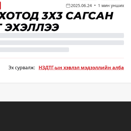
2025.06.24
•
1 мин унших
ХОТОД 3Х3 САГСАН
Т ЭХЭЛЛЭЭ
Эх сурвалж:
НЗДТГ-ын хэвлэл мэдээллийн алба