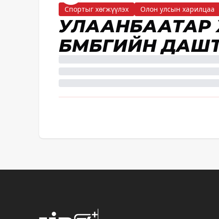
Спортыг хөгжүүлэх
Олон улсын харилцаа
УЛААНБААТАР 
БӨМБӨГИЙН ДАШ