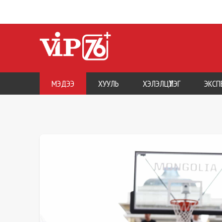
МЭДЭЭ
ХУУЛЬ
ХЭЛЭЛЦҮҮЛЭГ
ЭКСП