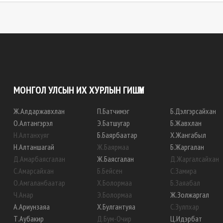
МОНГОЛ УЛСЫН ИХ ХУРЛЫН ГИШҮҮН
Ж
.
Алдаржавхлан
П
.
Батчимэг
Б
.
Дэлгэрсайхан
О
.
Алтангэрэл
Э
.
Батшугар
Б
.
Жавхлан
Н
.
Алтанхуяг
Б
.
Баярбаатар
Х
.
Жангабыл
Н
.
Алтаншагай
Ж
.
Баярмаа
Б
.
Жаргалан
Д
.
Амарбаясгалан
Ж
.
Баясгалан
Д
.
Жаргалсайхан
С
.
Амарсайхан
Б
.
Бейсен
С
.
Замира
О
.
Амгаланбаатар
Х
.
Болормаа
Б
.
Заяабал
Ч
.
Анар
Э
.
Болормаа
Ж
.
Золжаргал
А
.
Ариунзаяа
Х
.
Булгантуяа
С
.
Зулпхар
Т
.
Аубакир
Д
.
Бум-Очир
Ц
.
Идэрбат