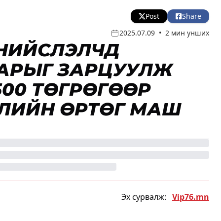
Post
Share
2025.07.09
•
2 мин унших
НИЙСЛЭЛЧҮҮД
САРЫГ ЗАРЦУУЛЖ
6500 ТӨГРӨГӨӨР
РЭЛИЙН ӨРТӨГ МАШ
Эх сурвалж:
Vip76.mn