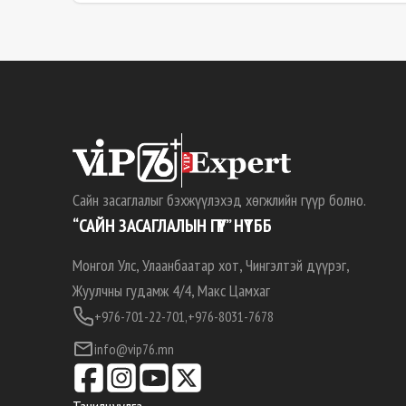
Сайн засаглалыг бэхжүүлэхэд хөгжлийн гүүр болно.
“САЙН ЗАСАГЛАЛЫН ГҮҮР” НҮТББ
Монгол Улс, Улаанбаатар хот, Чингэлтэй дүүрэг,
Жуулчны гудамж 4/4, Макс Цамхаг
+976-701-22-701,
+976-8031-7678
info@vip76.mn