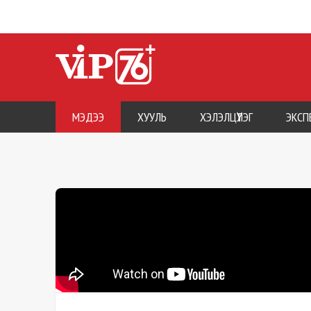
МЭДЭЭ
ХУУЛЬ
ХЭЛЭЛЦҮҮЛЭГ
ЭКСП