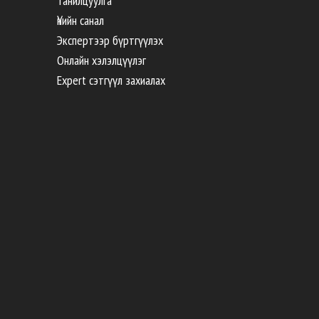
Танилцуулга
Үнийн санал
Экспертээр бүртгүүлэх
Онлайн хэлэлцүүлэг
Expert сэтгүүл захиалах