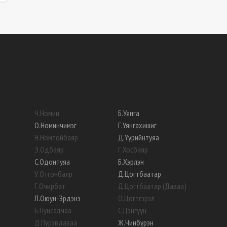
Ч
.
Номин
Б
.
Уянга
О
.
Номинчимэг
Г
.
Уянгахишиг
Н
.
Номтойбаяр
Д
.
Үүрийнтуяа
Э
.
Одбаяр
Г
.
Хосбаяр
С
.
Одонтуяа
Б
.
Хэрлэн
У
.
Отгонбаяр
Д
.
Цогтбаатар
Г
.
Очирбат
Д
.
Цогтбаатар (Даваа)
Л
.
Оюун-Эрдэнэ
О
.
Цогтгэрэл
Б
.
Пунсалмаа
С
.
Цэнгүүн
Д
.
Пүрэвдаваа
Ж
.
Чинбүрэн