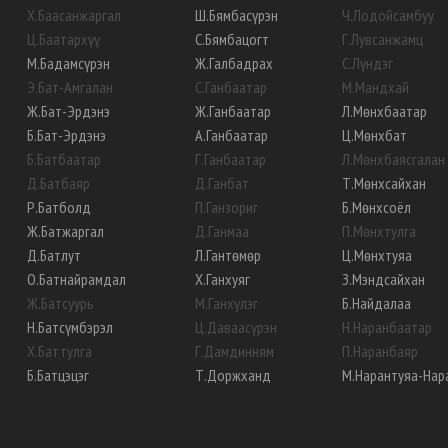
Х
.
Баасанжаргал
Ш
.
Бямбасүрэн
Ч
.
Лодойсамбуу
Ц
.
Баатархүү
С
.
Бямбацогт
Г
.
Лувсанжамц
М
.
Бадамсүрэн
Ж
.
Галбадрах
С
.
Лүндэг
Э
.
Бат-Амгалан
С
.
Ганбаатар
М
.
Мандхай
Ж
.
Бат-Эрдэнэ
Ж
.
Ганбаатар
Л
.
Мөнхбаатар
Б
.
Бат-Эрдэнэ
А
.
Ганбаатар
Ц
.
Мөнхбат
Б
.
Батбаатар
Г
.
Ганбаатар
Л
.
Мөнхбаясгалан
Д
.
Батбаяр
Д
.
Ганбат
Т
.
Мөнхсайхан
Р
.
Батболд
П
.
Ганзориг
Б
.
Мөнхсоёл
Ж
.
Батжаргал
Д
.
Ганмаа
П
.
Мөнхтулга
Д
.
Батлут
Л
.
Гантөмөр
Ц
.
Мөнхтуяа
О
.
Батнайрамдал
Х
.
Ганхуяг
З
.
Мэндсайхан
Ж
.
Батсуурь
М
.
Ганхүлэг
Б
.
Найдалаа
Н
.
Батсүмбэрэл
Ц
.
Даваасүрэн
Н
.
Наранбаатар
Х
.
Баттулга
Г
.
Дамдинням
П
.
Наранбаяр
Б
.
Батцэцэг
Т
.
Доржханд
М
.
Нарантуяа-Нар