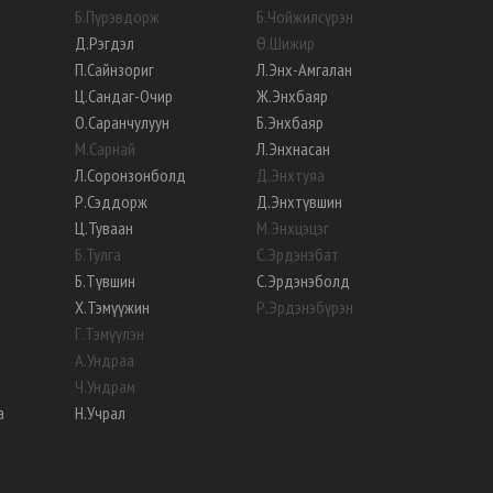
Б
.
Пүрэвдорж
Б
.
Чойжилсүрэн
Д
.
Рэгдэл
Ө
.
Шижир
П
.
Сайнзориг
Л
.
Энх-Амгалан
Ц
.
Сандаг-Очир
Ж
.
Энхбаяр
О
.
Саранчулуун
Б
.
Энхбаяр
М
.
Сарнай
Л
.
Энхнасан
Л
.
Соронзонболд
Д
.
Энхтуяа
Р
.
Сэддорж
Д
.
Энхтүвшин
Ц
.
Туваан
М
.
Энхцэцэг
Б
.
Тулга
С
.
Эрдэнэбат
Б
.
Түвшин
С
.
Эрдэнэболд
Х
.
Тэмүүжин
Р
.
Эрдэнэбүрэн
Г
.
Тэмүүлэн
А
.
Ундраа
Ч
.
Ундрам
а
Н
.
Учрал