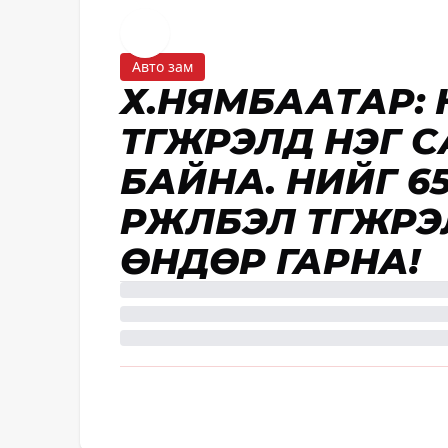
Авто зам
Х.НЯМБААТАР: 
ТҮГЖРЭЛД НЭГ 
БАЙНА. ҮҮНИЙГ 
ҮРЖҮҮЛБЭЛ ТҮГЖ
ӨНДӨР ГАРНА!