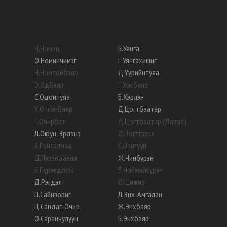
Ч
.
Номин
Б
.
Уянга
О
.
Номинчимэг
Г
.
Уянгахишиг
Н
.
Номтойбаяр
Д
.
Үүрийнтуяа
Э
.
Одбаяр
Г
.
Хосбаяр
С
.
Одонтуяа
Б
.
Хэрлэн
У
.
Отгонбаяр
Д
.
Цогтбаатар
Г
.
Очирбат
Д
.
Цогтбаатар (Даваа)
Л
.
Оюун-Эрдэнэ
О
.
Цогтгэрэл
Б
.
Пунсалмаа
С
.
Цэнгүүн
Д
.
Пүрэвдаваа
Ж
.
Чинбүрэн
Б
.
Пүрэвдорж
Б
.
Чойжилсүрэн
Д
.
Рэгдэл
Ө
.
Шижир
П
.
Сайнзориг
Л
.
Энх-Амгалан
Ц
.
Сандаг-Очир
Ж
.
Энхбаяр
О
.
Саранчулуун
Б
.
Энхбаяр