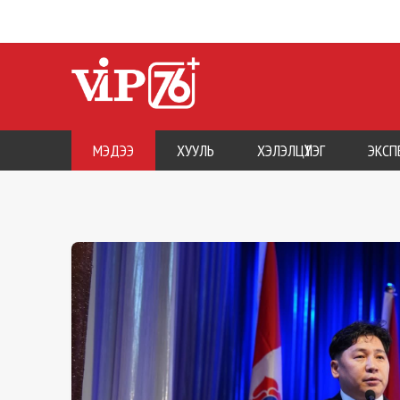
МЭДЭЭ
ХУУЛЬ
ХЭЛЭЛЦҮҮЛЭГ
ЭКСП