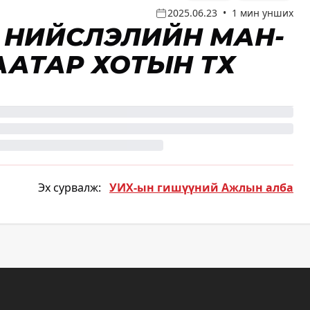
2025.06.23
•
1 мин унших
: НИЙСЛЭЛИЙН МАН-
ААТАР ХОТЫН ТҮҮХ
Эх сурвалж:
УИХ-ын гишүүний Ажлын алба