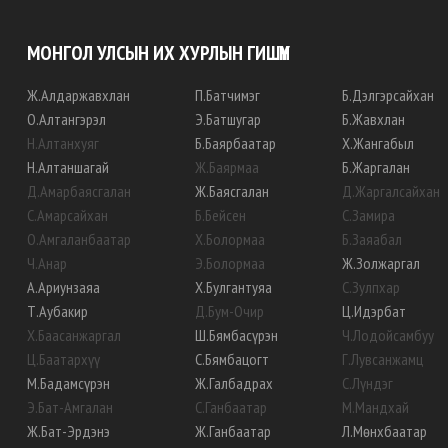
МОНГОЛ УЛСЫН ИХ ХУРЛЫН ГИШҮҮН
Ж
.
Алдаржавхлан
П
.
Батчимэг
Б
.
Дэлгэрсайхан
О
.
Алтангэрэл
Э
.
Батшугар
Б
.
Жавхлан
Н
.
Алтанхуяг
Б
.
Баярбаатар
Х
.
Жангабыл
Н
.
Алтаншагай
Ж
.
Баярмаа
Б
.
Жаргалан
Д
.
Амарбаясгалан
Ж
.
Баясгалан
Д
.
Жаргалсайхан
С
.
Амарсайхан
Б
.
Бейсен
С
.
Замира
О
.
Амгаланбаатар
Х
.
Болормаа
Б
.
Заяабал
Ч
.
Анар
Э
.
Болормаа
Ж
.
Золжаргал
А
.
Ариунзаяа
Х
.
Булгантуяа
С
.
Зулпхар
Т
.
Аубакир
Д
.
Бум-Очир
Ц
.
Идэрбат
Х
.
Баасанжаргал
Ш
.
Бямбасүрэн
Ч
.
Лодойсамбуу
Ц
.
Баатархүү
С
.
Бямбацогт
Г
.
Лувсанжамц
М
.
Бадамсүрэн
Ж
.
Галбадрах
С
.
Лүндэг
Э
.
Бат-Амгалан
С
.
Ганбаатар
М
.
Мандхай
Ж
.
Бат-Эрдэнэ
Ж
.
Ганбаатар
Л
.
Мөнхбаатар