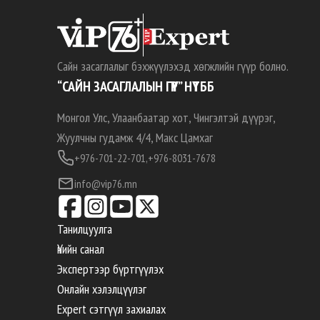
Сайн засаглалыг бэхжүүлэхэд хөгжлийн гүүр болно.
“САЙН ЗАСАГЛАЛЫН ГҮҮР” НҮТББ
Монгол Улс, Улаанбаатар хот, Чингэлтэй дүүрэг,
Жуулчны гудамж 4/4, Макс Цамхаг
+976-701-22-701,
+976-8031-7678
info@vip76.mn
Танилцуулга
Үнийн санал
Экспертээр бүртгүүлэх
Онлайн хэлэлцүүлэг
Expert сэтгүүл захиалах