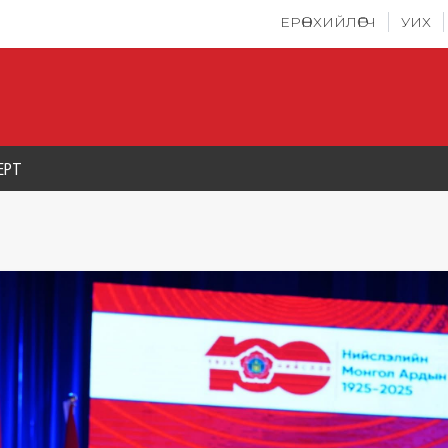
ЕРӨНХИЙЛӨГЧ
УИХ
ЕРТ