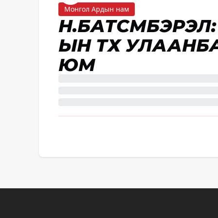
Монгол Ардын нам
Н.БАТСҮМБЭРЭЛ
ЫН ТҮҮХ УЛААНБ
ЮМ